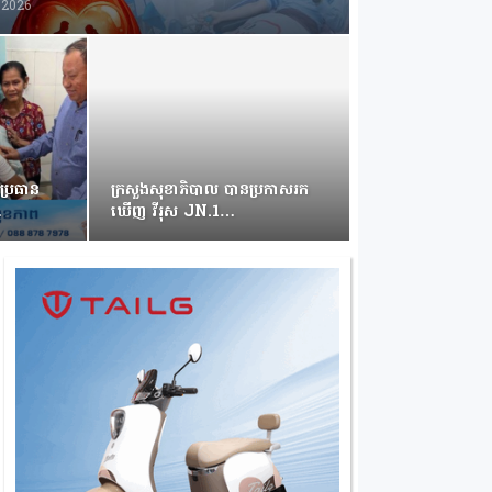
, 2026
ុប្រធាន
ក្រសួងសុខាភិបាល បានប្រកាសរក
…
ឃើញ វីរុស JN.1…