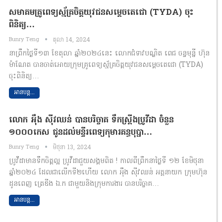
សមាគមគ្រូពេទ្យស្ម័គ្រចិត្តយុវជនសម្ដេចតេជោ (TYDA) ចុះ
ពិនិត្យ…
Bunry Teng
តុលា 14, 2024
នាព្រឹកថ្ងៃទី១៣ ខែតុលា ឆ្នាំ២០២៤នេះ លោកជំទាវបណ្ឌិត ពេជ ចន្ទមុន្នី ហ៊ុន
ម៉ាណែត បានចាត់អោយក្រុមគ្រូពេទ្យស្ម័គ្រចិត្តយុវជនសម្ដេចតេជោ (TYDA)
ចុះពិនិត្យ…
អានបន្ត...
លោក អុឹង សុីវឈន់ បានបរិច្ចាគ ទឹកស្រ្ពីងប្រូវីដា ចំនួន
១០០០កេស ជូនដល់មន្ទីរពេទ្យកុមារគន្ធបុប្ផា…
Bunry Teng
មិថុនា 13, 2024
ប្រូវីដាមានទឹកចិត្តល្អ ប្រូវីដាជួយសង្គមពិត ! កាលពីព្រឹកនាថ្ងៃទី ១២ ខែមិថុនា
ឆ្នាំ២០២៤ ដែលជាលើកទី២ហើយ លោក អុឹង សុីវឈន់ អគ្គនាយក ក្រុមហ៊ុន
ដូនពេញ ត្រេឌីង ឯ.ក ជាមួយនិងក្រុមការងារ បានបរិច្ចាគ…
អានបន្ត...