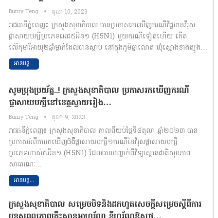
Bunry Teng
តុលា 10, 2023
រាជធានីភ្នំពេញ៖ ក្រសួងសុខាភិបាល បានប្រកាសរកឃើញករណីវិជ្ជមានវីរុស
ផ្តាសាយបក្សីប្រភេទ​អេជ៥អិន១ (H5N1) មួយករណីទៀតហើយ កើត
លើកុមារីអាយុ២ឆ្នាំម្នាក់ដែលបានស្លាប់ នៅក្នុងភូមិឆ្មាលោត ឃុំស្មោងខាងត្បូង…
អានបន្ត...
សូមប្រុងប្រយ័ត្ន..! ក្រសួងសុខាភិបាល ប្រកាសរកឃើញករណី
ផ្តាសាយបក្សីនៅខេត្តស្វាយរៀង…
Bunry Teng
តុលា 9, 2023
រាជធនីភ្នំពេញ៖ ក្រសួងសុខាភិបាល កាលពីយប់ថ្ងៃទី៨តុលា ឆ្នាំ២០២៣ បាន
ប្រកាសអំពីការរកឃើញជំងឺផ្តាសាយបក្សី១ករណីនៃវីរុសផ្តាសាយបក្សី
ប្រភេទហាស់៥អ៊ិន១ (H5N1) ដែលបានបញ្ជាក់ពីវិទ្យាស្ថានជាតិសុខភាព
សាធារណៈ…
អានបន្ត...
ក្រសួងសុខាភិបាល​ សម្រេចបិទ​និងដកហូតសេចក្តីសម្រេចស្តីពីការ
បន្តសុពលភាពគ្រឹះស្ថានអាហរ័ណ​ នីហរ័ណឱសថ​…