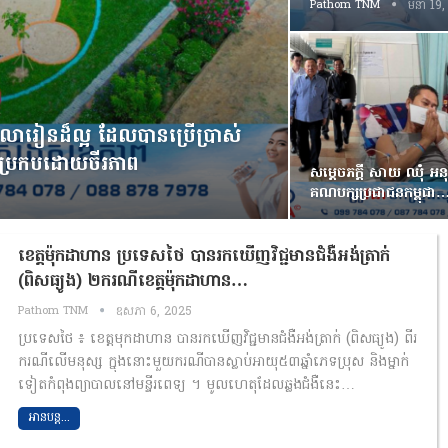
Pathom TNM
មីនា 19
លារៀនដ៏ល្អ ដែលបានប្រើប្រាស់
នាប្រកបដោយចីរភាព
សម្តេចភក្តី សាយ ឈុំ អន
គណបក្សប្រជាជនកម្ពុជា
ខេត្តម៉ុកដាហាន​ ប្រទេសថៃ បានរកឃេីញវិជ្ជមានជំងឺ​អង់ត្រាក់​
(ពិសធ្យូង)​ ២ករណីខេត្តម៉ុកដាហាន​…
Pathom TNM
ឧសភា 6, 2025
ប្រទេសថៃ​ ៖ ខេត្តមុកដាហាន​ បានរកឃេីញវិជ្ជមានជំងឺ​អង់ត្រាក់​ (ពិសធ្យូង)​ ពីរ​
ករណី​លេីមនុស្ស ក្នុងនោះមួយករណីបានស្លាប់អាយុ៥៣ឆ្នាំភេទប្រុស​ និងម្នាក់
ទៀតកំពុងព្យាបាលនៅមន្ទីរពេទ្យ​ ។ មូលហេតុ​ដែលឆ្លងជំងឺនេះ​…
អានបន្ត...