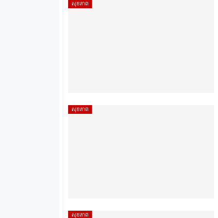
សុខភាព
សុខភាព
សុខភាព