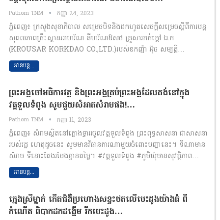
Pathom TNM
កញ្ញា 24, 2023
ភ្នំពេញ៖ ក្រសួងសុខាភិបាល​ សម្រេចបិទ​និងដកហូតសេចក្តីសម្រេចស្តីពីការបន្ត
សុពលភាពគ្រឹះស្ថានអាហរ័ណ​ នីហរ័ណឱសថ​ គ្រួសារកក់ក្តៅ​ ឯ.ក​
(KROUSAR KORKDAO CO.,LTD.)របស់ឧកញ៉ា​ អ៊ុច​ សម្បត្តិ​…
អានបន្ត...
ព្រះអង្គចៅអធិការ​វត្ត​ និងព្រះអង្គគ្រប់ព្រះអង្គដែលគង់នៅក្នុង
វត្តទួលទំពូង សូមជួយ​សំអាតសំរាមផង!​…
Pathom TNM
កញ្ញា 11, 2023
ភ្នំពេញ៖ សំរាម​ស្ថិត​នៅក្លោងទ្វាររចូលវត្តទួលទំពូង ព្រះពុទ្ធសាសនា ជាសាសនា
របស់រដ្ឋ ហេតុដូចនេះ សូមមានវិធានការណាមួយចំពោះបញ្ហានេះ។ ទីណាមាន
សំរាម ទីនោះតែងរមែងគ្មានតម្លៃ។ #វត្តទួលទំពូង #ភូមិឃុំមានសុវត្ថិភាព…
អានបន្ត...
ក្មេងស្រីម្នាក់ កើតជំងឺប្រហោងសន្ទះថតលើបេះដូងយ៉ាងធំ ពី
កំណើត ពិបាកដកដង្ហើម រីកបេះដូង…