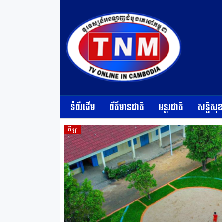
ទំព័រដើម
ព័ត៌មានជាតិ
អន្តរជាតិ
សន្តិសុ
កីឡា