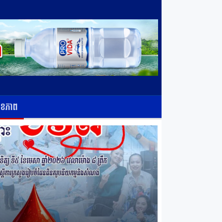
ុខភាព