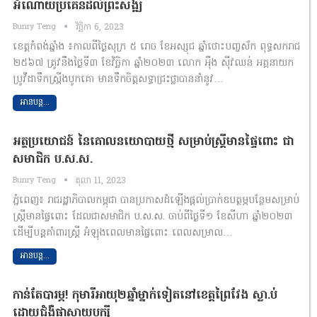
អំណោយប្រគេនដល់ព្រះសង្ឍ
Bunry Teng
វិច្ឆិកា 6, 2023
ខេត្តកំពង់ឆ្នាំង ៖កាលពីថ្ងៃសុក្រ ៥ រោច ខែអស្សុជ ឆ្នាំថោះបញ្ចស័ក ពុទ្ធសករាជ
២៥៦៧ ត្រូវនឹងថ្ងៃទី៣ ខែវិច្ឆិកា ឆ្នាំ២០២៣ លោក អ៉ឹង ស៊ីវឈន់ អគ្គនាយក
ប្រូវីដាទឹកស្ព្រីងបូកគោ មានទឹកចិត្តសទ្ធាជ្រះថ្លាបាននាំនូវ…
អានបន្ត...
អត្ថប្រយោជន៍ នៃគោលនយោបាយថ្មី សម្រាប់ស្រ្តីមានផ្ទៃពោះ ជា
សមាជិក ប.ស.ស.
Bunry Teng
តុលា 11, 2023
ភ្នំពេញ៖ រាជរដ្ឋាភិបាលកម្ពុជា បានប្រកាសដំឡើងផ្តល់ប្រាក់ឧបត្ថម្ភបន្ថែមសម្រាប់
ស្ត្រីមានផ្ទៃពោះ ដែលជាសមាជិក ប.ស.ស. ចាប់ពីថ្ងៃទី១ ខែសីហា ឆ្នាំ២០២៣
ដើម្បីបន្តគាំពារស្រ្តី អំឡុងពេលមានផ្ទៃពោះ ពេលសម្រាល…
អានបន្ត...
កាន់តែបារម្ភ! កុមារីអាយុ២ឆ្នាំម្នាក់ទៀតនៅខេត្តព្រៃវែង ស្លា.ប់
ដោយជំងឺផ្តាសាយបក្សី