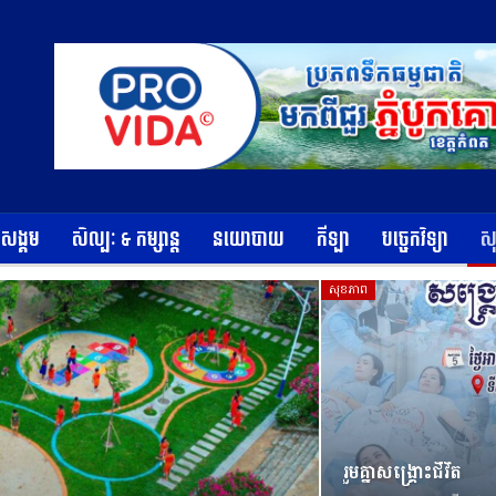
ខសង្គម
សិល្បៈ & កម្សាន្ត
នយោបាយ
កីឡា
បច្ចេកវិទ្យា
ស
សុខភាព
រួមគ្នាសង្គ្រោះជីវិត