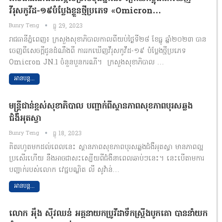
វីរុសកូវីដ-១៩បំប្លែងខ្លួនថ្មីប្រភេទ ​«Omicron…
Bunry Teng
ធ្នូ 29, 2023
រាជធានីភ្នំពេញ៖​​ ក្រសួងសុខាភិបាលកាលពីយប់ថ្ងៃទី២៨ ខែធ្នូ ឆ្នាំ២០២៣ បាន
ចេញពីសេចក្តីជូនដំណឹងពី ការរកឃើញវីរុសកូវីដ-១៩ បំប្លែងថ្មីប្រភេទ
Omicron JN.1 ចំនួនបួនករណី។ ក្រសួងសុខាភិបាល …
អានបន្ត...
មន្រ្តីជាន់ខ្ពស់សុខាភិបាល បញ្ជាក់ពីស្ថានភាពសុខភាព​បុរសឆ្លង
ជំងឺអុតស្វា
Bunry Teng
ធ្នូ 18, 2023
គិតរហូតមកដល់ពេលនេះ ស្ថានភាពសុខភាពបុរសឆ្លងជំងឺអុតស្វា មានភាពល្អ
ប្រសើរហើយ នឹងអាចជាសះស្បើយ​ពីជំងឺនាពេលឆាប់ៗនេះ។ នេះបើតាមការ
បញ្ជាក់របស់លោក វេជ្ជបណ្ឌិត លី ​សូវ៉ាន់…
អានបន្ត...
លោក អ៉ឹង ស៊ីវឈន់ អគ្គនាយកប្រូវីដាទឹកស្ព្រីងបូកគោ បាននាំយក