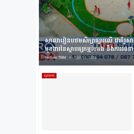
សាលារៀនបឋមសិក្សាផ្សារលើ ជាគំរូសា
មុខងារនៃស្ថាបត្យកម្មបៃតង និងការរច
Pathom TNM
កក្កដា 13, 2026
សុខភាព