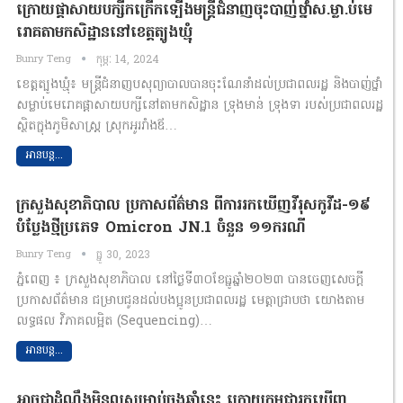
ក្រោយផ្ដាសាយបក្សីកក្រើកទ្បើងមន្ត្រីជំនាញចុះបាញ់ថ្នាំស.ម្លា.ប់មេ
រោគតាមកសិដ្ឋាននៅខេត្តត្បូងឃ្មុំ
Bunry Teng
កុម្ភៈ 14, 2024
ខេត្តត្បូងឃ្មុំ៖ មន្ត្រីជំនាញបសុព្យាបាលបានចុះណែនាំដល់ប្រជាពលរដ្ឋ និងបាញ់ថ្នាំ
សម្លាប់មេរោគផ្ដាសាយបក្សីនៅតាមកសិដ្ឋាន ទ្រុងមាន់ ទ្រុងទា របស់ប្រជាពលរដ្ឋ
ស្ថិតក្នុងភូមិសាស្ត្រ ស្រុកអូររាំងឪ…
អានបន្ត...
ក្រសួងសុខាភិបាល ប្រកាសព័ត៌មាន ពីការរកឃើញវីរុសកូវីដ-១៩
បំប្លែងថ្មីប្រភេទ Omicron JN.1 ចំនួន ១១ករណី
Bunry Teng
ធ្នូ 30, 2023
ភ្នំពេញ ៖ ក្រសួងសុខាភិបាល នៅថ្ងៃទី៣០ខែធ្នូឆ្នាំ២០២៣ បានចេញសេចក្តី
ប្រកាសព័ត៌មាន ជម្រាបជូនដល់បងប្អូនប្រជាពលរដ្ឋ មេត្តាជ្រាបថា យោងតាម
លទ្ធផល វិភាគលម្អិត (Sequencing)…
អានបន្ត...
អាចជាដំណឹងមិនល្អសម្រាប់ចុងឆ្នាំនេះ ក្រោយកម្ពុជារកឃើញ