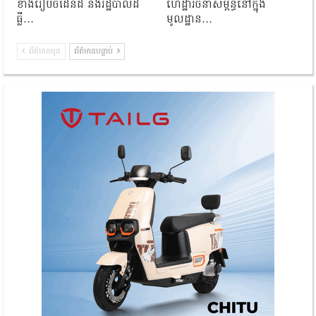
ខាងរៀបចំដែនដី និងរដ្ឋបាលដី
ហេដ្ឋារចនាសម្ព័ន្ធនៅក្នុង
ធ្លី…
មូលដ្ឋាន…
ព័ត៌មានមុន
ព័ត៌មានបន្ទាប់