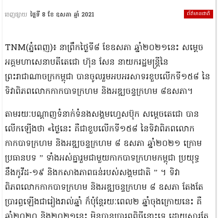
ព័ត៌មានជាតិ
ចេញផ្សាយ
ថ្ងៃទី 8 ខែ ឧសភា ឆ្នាំ 2021
TNM(ភ្នំពេញ)៖ នាព្រឹកថ្ងៃទី៨ ខែឧសភា ឆ្នាំ២០២១នេះ សម្តេច
អគ្គមហាសេនាបតីតេជោ ហ៊ុន សែន នាយករដ្ឋមន្ត្រីនៃ
ព្រះរាជាណាចក្រកម្ពុជា បានចូលរួមអបអរសាទរខួបលើកទី១៥៨ នៃ
ទិវាពិភពលោកកាកបាទក្រហម និងអឌ្ឍចន្ទក្រហម ៨ឧសភា។
តាមរយៈបណ្តាញទំនាក់ទំនងសង្គមហ្វេសប៊ុក សម្តេចតេជោ បាន
លើកឡើងថា «ថ្ងៃនេះ គឺជាខួបលើកទី១៥៨ នៃទិវាពិភពលោក
កាកបាទក្រហម និងអឌ្ឍចន្ទក្រហម ៨ ឧសភា ឆ្នាំ២០២១ ក្រោម
ប្រធានបទ ” ទាំងអស់គ្នារួមជាមួយកាកបាទក្រហមកម្ពុជា ប្រយុទ្ធ
នឹងកូវីដ-១៩ និងកសាងភាពធន់របស់សង្គមជាតិ ” ។ ទិវា
ពិភពលោកកាកបាទក្រហម និងអឌ្ឍចន្ទក្រហម ៨ ឧសភា តែងតែ
ប្រារព្ធឡើងជារៀងរាល់ឆ្នាំ ក៏ប៉ុន្តែរយៈពេល២ ឆ្នាំចុងក្រោយនេះ គឺ
ឆ្នាំ២០២០ និង២០២១នេះ មិនបានប្រារព្ធពិធីនោះទេ ដោយសារតែ