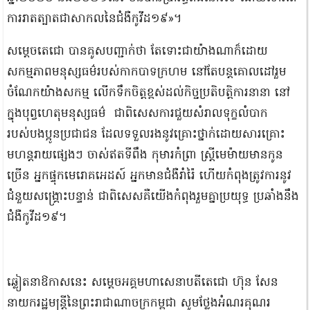
ការរាតត្បាតជាសាកលនៃជំងឺកូវីដ១៩»។
សម្តេចតេជោ បានគូសបញ្ជាក់ថា តែទោះជាយ៉ាងណាក៏ដោយ
សកម្មភាពមនុស្សធម៌របស់កាកបាទក្រហម នៅតែបន្តគោលដៅរួម
ចំណែកយ៉ាងសកម្ម លើកទឹកចិត្តខ្ពស់ដល់កិច្ចប្រតិបត្តិការនានា​​​ នៅ
ក្នុងបុព្វហេតុ​មនុស្សធម៌​ ​ ជា​ពិ​សេសការ​ជួយ​សំរាលទុក្ខលំបាក​​
របស់បងប្អូនប្រជាជ​ន ដែលទទួលរងនូវគ្រោះ​ថ្នាក់ដោយសារគ្រោះ​​
មហន្ត​រាយ​ផ្សេងៗ ចាស់ឥតទីពឹង កុមារកំព្រា ស្រ្តីមេម៉ាយមានកូន
ច្រើន អ្នកផ្ទុកមេរោគអេដស៍ អ្នកមានជំងឺរាំរ៉ៃ ​ហើយកំពុងត្រូវការនូវ
ជំនួយសង្រ្គោះបន្ទាន់ ជាពិសេសគឺយើងកំពុងរួមគ្នាប្រយុទ្ធ ប្រឆាំងនឹង
ជំងឺកូវីដ១៩។
ឆ្លៀតនាឱកាសនេះ សម្តេចអគ្គមហាសេនាបតីតេជោ ហ៊ុន សែន
នាយករដ្ឋមន្ត្រីនៃព្រះរាជាណាចក្រកម្ពុជា សូមថ្លែងអំណរគុណរ