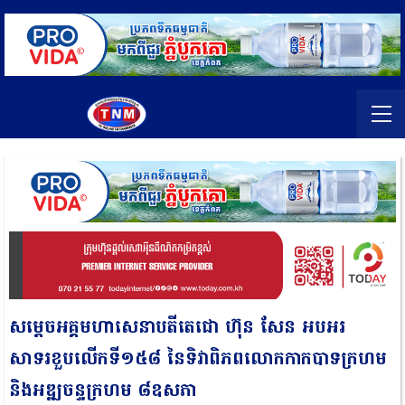
សម្តេចអគ្គមហាសេនាបតីតេជោ ហ៊ុន សែន អបអរ
សាទរខួបលើកទី១៥៨ នៃទិវាពិភពលោកកាកបាទក្រហម
និងអឌ្ឍចន្ទក្រហម ៨ឧសភា