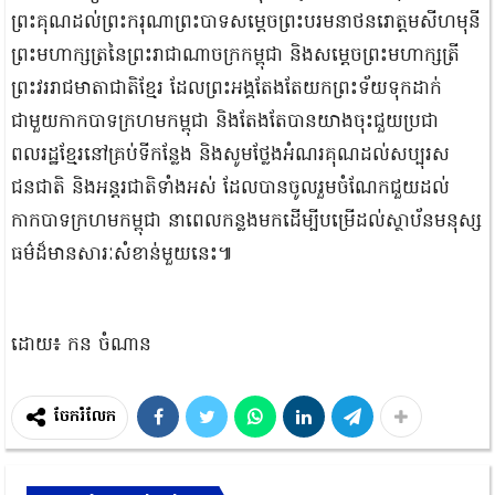
ព្រះគុណដល់ព្រះករុណាព្រះបាទសម្ដេចព្រះបរមនាថនរោត្តមសីហមុនី
ព្រះមហាក្សត្រនៃព្រះរាជាណាចក្រកម្ពុជា និងសម្តេចព្រះមហាក្សត្រី
ព្រះវររាជមាតាជាតិខ្មែរ ដែលព្រះអង្គតែងតែយកព្រះទ័យទុកដាក់
ជាមួយកាកបាទក្រហមកម្ពុជា និងតែងតែបានយាងចុះជួយប្រជា
ពលរដ្ឋខ្មែរនៅគ្រប់ទីកន្លែង និងសូមថ្លែងអំណរគុណដល់សប្បុរស
ជនជាតិ និងអន្តរជាតិទាំងអស់ ដែលបានចូលរួមចំណែកជួយដល់
កាកបាទក្រហមកម្ពុជា នាពេលកន្លងមកដើម្បីបម្រើដល់ស្ថាប័នមនុស្ស
ធម៌ដ៏មានសារៈសំខាន់មួយនេះ៕
ដោយ៖ កន ចំណាន
ចែករំលែក