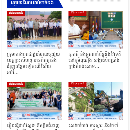
អត្ថបទដែលជាប់ទាក់ទង
ព័ត៌មានជាតិ
ព័ត៌មានជាតិ
ក្រុមការងាររាជរដ្ឋាភិបាលចុះជួយ
គូភាគី និងអ្នកពាក់ព័ន្ធនឹងវិវាទដី
ខេត្តព្រះសីហនុ បានគិតគូរនិង
នៅភូមិពូធឿង សង្កាត់បិតត្រាំង
ជំរុញបន្ថែមទៀតលើវិស័យ
ក្រុងកំពង់សោម…
អប់រំ…
ព័ត៌មានជាតិ
ព័ត៌មានជាតិ
រៀនធ្វើជាក់ស្ដែង! និស្សិតជំនាញ
សេវាចាំបាច់ ការស្តារ និងថែទាំ