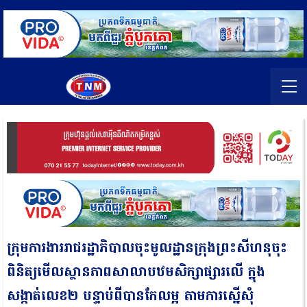
ក្រុមការងាររាជរដ្ឋាភិបាលចុះមូលដ្ឋានក្រុងព្រះសីហនុ​ចុះ
ពិនិត្យមេីលស្ថានភាពសាលាបឋមសិក្សាផ្សារលេី ក្នុង
សង្កាត់លេខ២​ បន្ទាប់ពីបានកែលម្អ​ តាមការស្នើសុំ