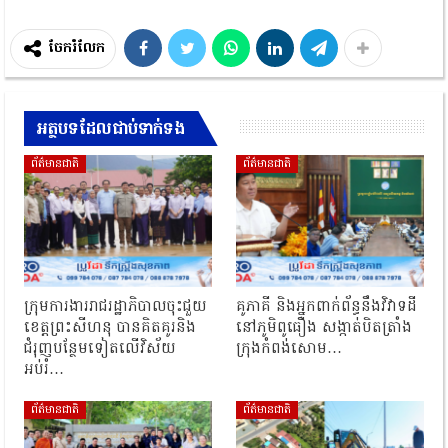
ចែករំលែក
អត្ថបទដែលជាប់ទាក់ទង
ព័ត៌មានជាតិ
ព័ត៌មានជាតិ
ក្រុមការងាររាជរដ្ឋាភិបាលចុះជួយ
គូភាគី និងអ្នកពាក់ព័ន្ធនឹងវិវាទដី
ខេត្តព្រះសីហនុ បានគិតគូរនិង
នៅភូមិពូធឿង សង្កាត់បិតត្រាំង
ជំរុញបន្ថែមទៀតលើវិស័យ
ក្រុងកំពង់សោម…
អប់រំ…
ព័ត៌មានជាតិ
ព័ត៌មានជាតិ