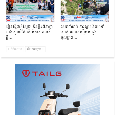
រៀនធ្វើជាក់ស្ដែង! និស្សិតជំនាញ
សេវាចាំបាច់ ការស្តារ និងថែទាំ
ខាងរៀបចំដែនដី និងរដ្ឋបាលដី
ហេដ្ឋារចនាសម្ព័ន្ធនៅក្នុង
ធ្លី…
មូលដ្ឋាន…
ព័ត៌មានមុន
ព័ត៌មានបន្ទាប់