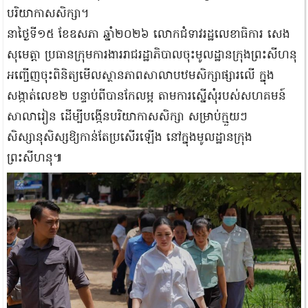
បរិយាកាសសិក្សា​។
នាថ្ងៃ​ទី១៥ ខែឧសភា ឆ្នាំ២០២៦ លោកជំទាវរដ្ឋលេខាធិការ​ សេង​
សុមេត្តា​ ប្រធានក្រុមការងាររាជរដ្ឋាភិបាលចុះមូលដ្ឋានក្រុងព្រះសីហនុ​
អញ្ចើញចុះពិនិត្យមេីលស្ថានភាពសាលាបឋមសិក្សាផ្សារលេី ក្នុង
សង្កាត់លេខ២​ បន្ទាប់ពីបានកែលម្អ​ តាមការស្នើសុំរបស់សហគមន៍
សាលារៀន ដើម្បីបង្កើនបរិយាកាសសិក្សា​ សម្រាប់ក្មួយៗ
សិស្សានុសិស្ស​ឱ្យកាន់តែប្រសើរឡើង នៅក្នុងមូលដ្ឋានក្រុង
ព្រះសីហនុ៕