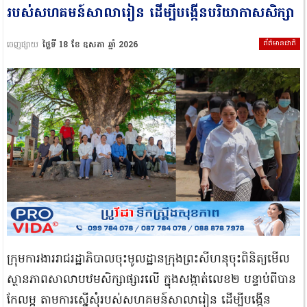
របស់សហគមន៍សាលារៀន ដើម្បីបង្កើនបរិយាកាសសិក្សា​
ព័ត៌មានជាតិ
ចេញផ្សាយ
ថ្ងៃទី 18 ខែ ឧសភា ឆ្នាំ 2026
ក្រុមការងាររាជរដ្ឋាភិបាលចុះមូលដ្ឋានក្រុងព្រះសីហនុ​ចុះពិនិត្យមេីល
ស្ថានភាពសាលាបឋមសិក្សាផ្សារលេី ក្នុងសង្កាត់លេខ២​ បន្ទាប់ពីបាន
កែលម្អ​ តាមការស្នើសុំរបស់សហគមន៍សាលារៀន ដើម្បីបង្កើន