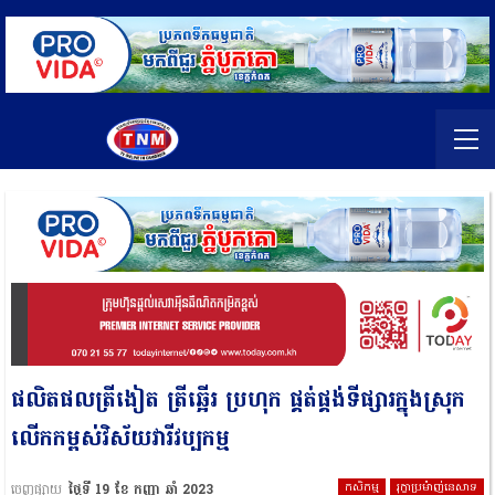
ផលិតផលត្រីងៀត ត្រីឆ្អើរ ប្រហុក ផ្គត់ផ្គង់ទីផ្សារក្នុងស្រុក
លើកកម្ពស់វិស័យវារីវប្បកម្ម
កសិកម្ម
រុក្ខាប្រម៉ាញ់នេសាទ
ចេញផ្សាយ
ថ្ងៃទី 19 ខែ កញ្ញា ឆ្នាំ 2023