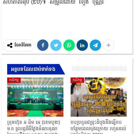
សហភាព​អឺរ៉ុប (EU)៕ សម្រួលដោយ ទៀង បុណ្ណរី
ចែករំលែក
អត្ថបទដែលជាប់ទាក់ទង
កសិកម្ម
កសិកម្ម
ក្រុមហ៊ុន អ អិម អេ (ខេមបូឌា)
ការប្រកួតជម្រុះដំបូងនឹងធ្វើការ
ម.ក ប្រារព្ធពិធីថ្លែងអំណរគុណ
បន្ថែមពេលចុងក្រោយ រហូតដល់