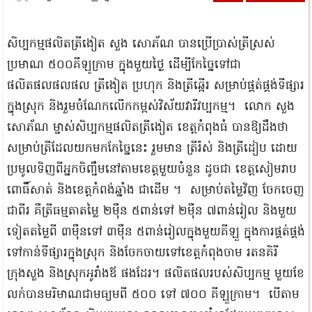
សិប្បកម្មផលិតត្រីងៀត សួង សោភ័ណ បានប្រើប្រាស់ត្រីស្រស់
ប្រមាណ ៥០០គីឡូក្រាម ក្នុងមួយថ្ងៃ ដើម្បីកែច្នៃទៅជា
ផលិតផលផលផល ត្រីងៀត ប្រហុក និងត្រីឆ្អើរ សម្រាប់ផ្គត់ផ្គង់ទីផ្សារ
ក្នុងស្រុក និងរួមចំណែកលើកកម្ពស់វិស័យវារីវប្បកម្ម។ លោក សួង
សោភ័ណ ម្ចាស់សិប្បកម្មផលិតត្រីងៀត ខេត្តកំពុងធំ បានឱ្យដឹងថា
សម្រាប់ត្រីដែលយកមក​កែច្នៃនេះ រួមមាន ត្រីរ៉ស់ និងត្រីដៀប ដោយ
ប្រមូលទិញពីអ្នកចិញ្ចឹមនៅតាមខេត្តមួយចំនួន ដូចជា ខេត្តសៀមរាប ​​
ពោធិ៍សាត់ និងខេត្តកំពង់ឆ្នាំង ជាដើម ។ សម្រាប់តម្លៃវិញ ចែកចេញ
ជាពីរ គឺត្រីធម្មតាតម្លៃ ២ម៉ឺន ៥ពាន់ទៅ ២​ម៉ឺន ៧ពាន់រៀល និងមួយ
ទៀតតម្លៃពី ៣ម៉ឺនទៅ ៣​ម៉ឺន ៥ពាន់រៀលក្នុងមួយគីឡួ ក្នុងការផ្គត់ផ្គង់
ទៅកាន់ទីផ្សារក្នុងស្រុក និងចែកចាយទៅខេត្តកំពុងចាម រតនគិរី
ក្រុងសួង និងស្រុកអូរាំងឪ ផងដែរ។ ផលិតផលរបស់សិប្បកម្ម មួយខែ
លក់បានមរិមាណជាមធ្យមពី ៥០០ ទៅ ៧០០ គីឡួក្រាម។ បើតាម