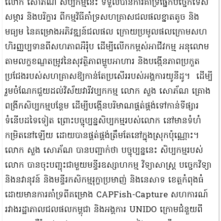
លោក សោភ័ណ សិប្ប​កម្មនេះ ទទួលបាន​ការគាំទ្រ​ផ្នែក​បច្ចេកទេស
សម្ភារ និង​បរិក្ខារ ពី​កម្មវិធី​គាំទ្រ​សហគ្រាស​ជលផល​ខ្នាតតូច និង​
មធ្យម នៃ​គម្រោង​អភិវឌ្ឍន៍​ជលផល ​ក្រោយ​ប្រមូល​ផល​ក្រោម​សហ​
ហិរញ្ញប្បទាន​ពី​សហភាព​អឺរ៉ុប ដើម្បី​លើកកម្ពស់​អាជីវកម្ម អនុលោម​
តាម​លក្ខខណ្ឌ​តម្រូវ​នៃ​សុវត្ថិភាព​ម្ហូបអាហារ និង​បង្កើន​ភាព​ប្រកួត
ប្រជែង​របស់​សហគ្រាស​ឱ្យ​កាន់តែ​ប្រសើរ​របស់​អង្គការ​យូ​នី​ដូ​។ ដើម្បី
រួមចំណែកជួយដល់វិស័យវារីវប្បកកម្ម លោក​ សួង សោភ័ណ គ្រោង
ពង្រីកសិប្បកម្មបន្ថែម ដើម្បី​បង្កើនបរិមាណ​ផ្គត់ផ្គង់ទៅកាន់ទីផ្សារ​
ទំនើបដទៃទៀត ព្រោះបច្ចុប្បន្នសិប្បកម្មរបស់លោក នៅមានទំហំ
កម្រិតនៅឡើយ​ ដោយបានផ្គត់​ផ្គង់ត្រឹមតែនៅក្នុងស្រុកប៉ុណ្ណោះ។
លោក សួង សោភ័ណ បានបញ្ជាក់ថា បច្ចុប្បន្ននេះ សិប្បកម្មរបស់
លោក បានចុះបញ្ជុះជាមួយមន្ទីរឧស្សាហកម្ម វិទ្យាសាស្រ្ត បច្ចេកវិទ្យា
និងនវានុវន៍ និងមន្ទីរកសិកម្មរុក្ខាប្រមាញ់ ​និងនេសាទ ខេត្តកំពុងធំ
ដោយមានការគាំទ្រ​ពីគម្រោង CAPFish-Capture ​​សហការណ៍
រវាងរដ្ឋាភាលជលផលកម្ពុជា និងអង្គការ UNIDO ក្រោមជំនួយពី