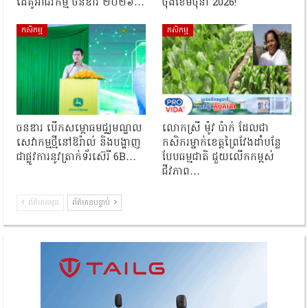
ដៃគូអាជីវកម្ម ចនឌារ ២០២៦…
ចុងខែមិថុនា 2026!
កសិកម្ម
កសិកម្ម
ចនឌារ បើកសម្ពោធមជ្ឈមណ្ឌល
លោកស្រី ម៉ូវ ប៉ាក់ ដែលជា
សេវាកម្មថ្មីនៅឱរ៉ាល់ និងបង្ហាញ
កសិករម្នាក់ខេត្តព្រៃវែងដាំបន្លែ
ជាផ្លូវការនូវត្រាក់ទ័រស៊េរី 6B…
បែបធម្មជាតិ ជួយលើកកម្ពស់
ជីវភាព…
ព័ត៌មានមុន
ព័ត៌មានបន្ទាប់