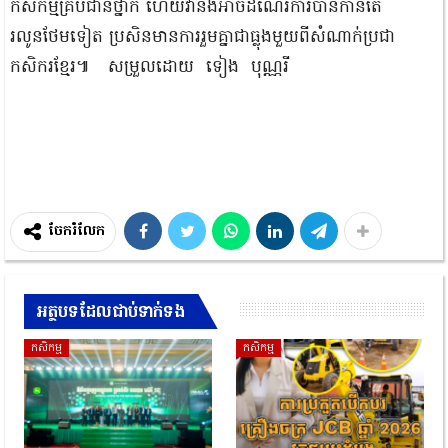
កសិកម្មគ្រប់ជាន់ថ្នាក់ ហើយវានឹង​អាចដំណើរការបានកាន់តែ
រលូនថែមទៀត ប្រសិនមានការរួមគ្នាជាធ្លុងមួយពីសំណាក់ប្រជា
កសិករខ្មែរ៕ សម្រួលដោយ ទៀង បុណ្ណរី
ចែករំលែក
អត្ថបទដែលជាប់ទាក់ទង
កសិកម្ម
កសិកម្ម