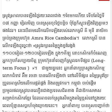
ស្រូវស្រាលបានឡើងថ្លៃរយៈពេលជាង ១ខែមកហើយ ទើបតែថ្ងៃទី
០៧ កញ្ញា ម្សិលមិញ បានស្រុតចុះថ្លៃបន្តិច ប៉ុន្តែក៏ស្ទុះឡើងវិញភ្លាមៗ
ផងដែរ។ នេះបើតាមលើកលើកឡើងរបស់លោកស្រី គី មុនី នាយិកា
គ្រប់គ្រងក្រុមហ៊ុន Amru Rice Cambodia។ លោកស្រី បាន
លើកឡើងដូច្នេះថា «ស្រូវរក្សារតម្លៃក្នុងខ្ទង់រង្វង់
១១០០រៀល-១២០០រៀលឡើង ក្នុង១គីឡូ នោះកសិករក៏ចំណេញ
អ្នកហូបក៏សប្បាយចិត្ត ក្រុមហ៊ុននាំចេញក៏ស្រួលរកទីផ្សារ (Long-
term Focus ) »។ ជាមួយគ្នានេះ អ្នកនាំពាក្យក្រសួងកសិកម្ម
លោកជំទាវ អ៊ឹម រចនា បានលើកឡើងថា នៅលើទីផ្សារ តម្លៃស្រូវប្រែ
ប្រួល​អាស្រ័យលើការផ្គត់ផ្គង់ និងតម្រូវការ។ កម្ពុជា ចាប់ផ្ដើម
ប្រមូលផលស្រូវបានលឿនជាងប្រទេសជិតខាង គឺជា​ឱកាស​មាស​
សម្រាប់កសិករខ្មែរ ដែលអាចលក់ស្រូវសើមក្នុងតម្លៃខ្ពស់នៅក្នុងរយៈ
ពេលប៉ុន្មានសប្ដាហ៍ចុងក្រោយនេះ។ អ្នកនាំពាក្យ បានគូសបញ្ជាក់ថា