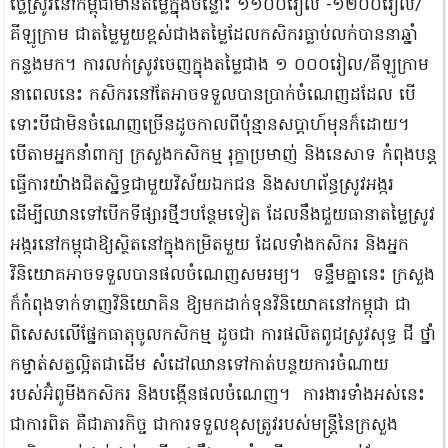
ថ្លៃស្រូវនៅកម្ពុជាមានតម្លៃក្នុងចន្លោះ ១១០០រៀល -១២០០រៀល/
គីឡូក្រាម ជាតម្លៃមួយខ្ពស់ជាងតម្លៃដែលកសិករធ្លាប់លក់បាននាឆ្នាំ
កន្លងមក។ ការលក់ស្រូវចេញក្នុងតម្លៃជាង ១ ០០០រៀល​/គីឡូក្រាម
នាពេលនេះ កសិករនៅតែអាចទទួលបានប្រាក់ចំណេញដដែល បើ
ទោះបីជាមិន​ចំណេញ​ច្រើនដូច​កាលពីប៉ុន្មានសប្ដាហ៍មុនក៏ដោយ។
បើតាមអ្នកនាំពាក្យ ក្រសួងកសិកម្ម រុក្ខាប្រមាញ់ និងនេសាទ កំពុងបន្ត
ធ្វើការយ៉ាងជិតស្និទ្ធជាមួយវិស័យឯកជន និងសហព័ន្ធស្រូវអង្ករ
ដើម្បីឈានទៅបើកទីផ្សារថ្មីៗបន្ថែមទៀត ដែលនឹងជួយធានាតម្លៃស្រូវ
អង្ករ​នៅកម្ពុជាឱ្យស្ថិត​នៅក្នុងកម្រិតមួយ ដែលទាំងកសិករ និងអ្នក
វិនិយោគអាចទទួលបានផលចំណេញសមរម្យ។ ទន្ទឹមគ្នានេះ ក្រសួង
ក៏កំពុងទាក់ទាញវិនិយោគិន ឱ្យមកដាក់ទុនវិនិយោគនៅកម្ពុជា ជា
ពិសេសលើផ្នែកធាតុចូលកសិកម្ម ដូចជា ការផលិតពូជស្រូវសុទ្ធ ជី ថ្នាំ
កម្ចាត់សត្វល្អិតជាដើម សំដៅឈានទៅកាត់បន្ថយការចំណាយ
របស់អ៊ំពូមីងកសិករ និងបង្កើនផលចំណេញ។ ការងារទាំងអស់នេះ
ជាការពិត គឺជាភារកិច្ច ជាការទទួលខុសត្រូវរបស់មន្ដ្រីនៃក្រសួង