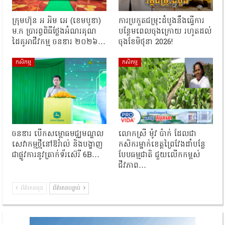
ក្រុមហ៊ុន អ អិម អេ (ខេមបូឌា)
ការប្រកួតជម្រុះដំបូងនឹងធ្វើការ
ម.ក ប្រារព្ធពិធីថ្លែងអំណរគុណ
បន្ថែមពេលចុងក្រោយ រហូតដល់
ដៃគូអាជីវកម្ម ចនឌារ ២០២៦…
ចុងខែមិថុនា 2026!
កសិកម្ម
កសិកម្ម
ចនឌារ បើកសម្ពោធមជ្ឈមណ្ឌល
លោកស្រី ម៉ូវ ប៉ាក់ ដែលជា
សេវាកម្មថ្មីនៅឱរ៉ាល់ និងបង្ហាញ
កសិករម្នាក់ខេត្តព្រៃវែងដាំបន្លែ
ជាផ្លូវការនូវត្រាក់ទ័រស៊េរី 6B…
បែបធម្មជាតិ ជួយលើកកម្ពស់
ជីវភាព…
ព័ត៌មានមុន
ព័ត៌មានបន្ទាប់