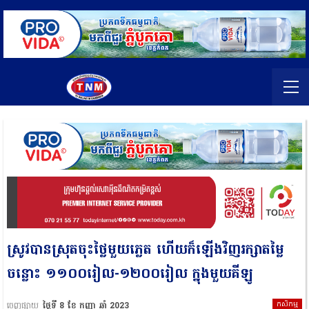
ស្រូវបានស្រុតចុះថ្លៃមួយភ្លេត ហើយក៏ឡើងវិញរក្សាតម្លៃ
ចន្លោះ ១១០០រៀល-១២០០រៀល ក្នុងមួយគីឡូ
កសិកម្ម
ចេញផ្សាយ
ថ្ងៃទី 8 ខែ កញ្ញា ឆ្នាំ 2023