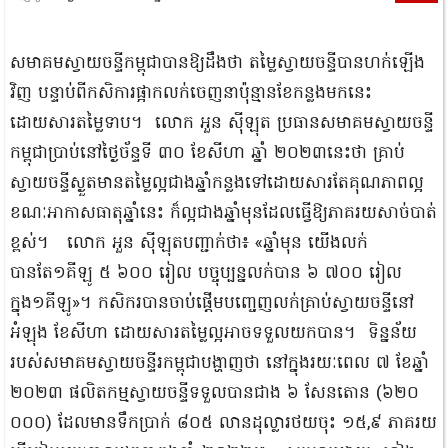
សមាគមស្វាយចន្ទីកម្ពុជាបានឱ្យដឹងថា តម្លៃស្វាយចន្ទីបានហក់ឡើង
វិញ ​បន្ទាប់ពីកសិការផ្អាកលក់​ចេញនាប៉ុន្មានខែកន្លងមកនេះ
ដោយសារតម្លៃទាប។ ​លោក អួន ស៊ីឡុត ប្រធានសមាគមស្វាយចន្ទី
កម្ពុជាប្រាប់នៅថ្ងៃច័ន្ទទី ៣០ ខែសីហា ឆ្នាំ ២០២៣នេះថា គ្រាប់
ស្វាយចន្ទីស្ងួតមានតម្លៃល្អជាងឆ្នាំកន្លងទៅដោយសារតែគុណភាព​ល្អ
ខណៈអាកាសធាតុឆ្នាំនេះ ក៏ល្អជាងឆ្នាំមុនដែល​ធ្វើឱ្យភាគរយសាច់បាត់
ខ្ពស់។ លោក អួន ស៊ីឡុតបញ្ជាក់ថា៖ «ឆ្នាំមុន យើងលក់
បានតែ១គីឡូ ៥ ៦០០ ​រៀល បច្ចុប្បន្នលក់បាន ៦ ៧០០ រៀល
ក្នុង១គីឡូ»។ កសិករបានចាប់ផ្ដើមបញ្ចេញលក់គ្រាប់ស្វាយចន្ទីនៅ
អំឡុង ខែសីហា ដោយសារតម្លៃល្អអាច​ទទួលយកបាន។ ទិន្នន័យ
របស់សមាគមស្វាយចន្ទីរកម្ពុជាបង្ហាញថា ​នៅក្នុងរយៈពេល ៧ ខែឆ្នាំ
២០២៣ ផលិត​កម្មស្វាយចន្ទី​ទទួលបានជាង ៦ សែនតោន (៦២០
០០០) ដែលមានទឹកប្រាក់ ៨០៥ លានដុល្លារ​ថយចុះ ១៥,៩ ​ភាគរយ