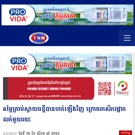
តម្លៃគ្រាប់ស្វាយចន្ទីបានហក់ឡើងវិញ ក្រោយកសិករផ្អាក
លក់មួយរយៈ​
កសិកម្ម
ចេញផ្សាយ
ថ្ងៃទី 30 ខែ សីហា ឆ្នាំ 2023