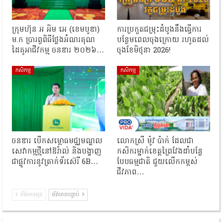
ក្រុមហ៊ុន អ អិម អេ (ខេមបូឌា)
ការប្រកួតជម្រុះដំបូងនឹងធ្វើការ
ម.ក ប្រារព្ធពិធីថ្លែងអំណរគុណ
បន្ថែមពេលចុងក្រោយ រហូតដល់
ដៃគូអាជីវកម្ម ចនឌារ ២០២៦…
ចុងខែមិថុនា 2026!
កសិកម្ម
កសិកម្ម
ចនឌារ បើកសម្ពោធមជ្ឈមណ្ឌល
លោកស្រី ម៉ូវ ប៉ាក់ ដែលជា
សេវាកម្មថ្មីនៅឱរ៉ាល់ និងបង្ហាញ
កសិករម្នាក់ខេត្តព្រៃវែងដាំបន្លែ
ជាផ្លូវការនូវត្រាក់ទ័រស៊េរី 6B…
បែបធម្មជាតិ ជួយលើកកម្ពស់
ជីវភាព…
ព័ត៌មានមុន
ព័ត៌មានបន្ទាប់