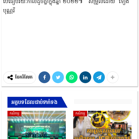
បើ​ធៀប​រយៈកាល​ដូចគ្នា​ក្នុង​ឆ្នាំ​ ២០២២​៕ សម្រួលដោយ ទៀង
បុណ្ណរី
ចែករំលែក
អត្ថបទដែលជាប់ទាក់ទង
កសិកម្ម
កសិកម្ម