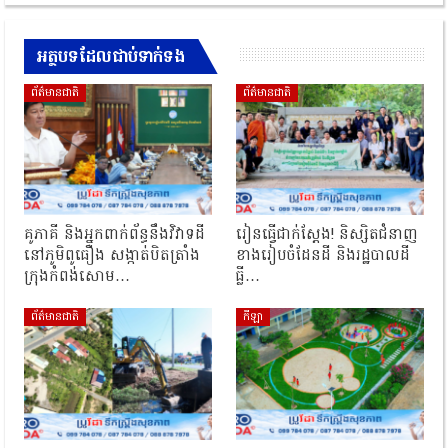
អត្ថបទដែលជាប់ទាក់ទង
ព័ត៌មានជាតិ
ព័ត៌មានជាតិ
គូភាគី និងអ្នកពាក់ព័ន្ធនឹងវិវាទដី
រៀនធ្វើជាក់ស្ដែង! និស្សិតជំនាញ
នៅភូមិពូធឿង សង្កាត់បិតត្រាំង
ខាងរៀបចំដែនដី និងរដ្ឋបាលដី
ក្រុងកំពង់សោម…
ធ្លី…
ព័ត៌មានជាតិ
កីឡា