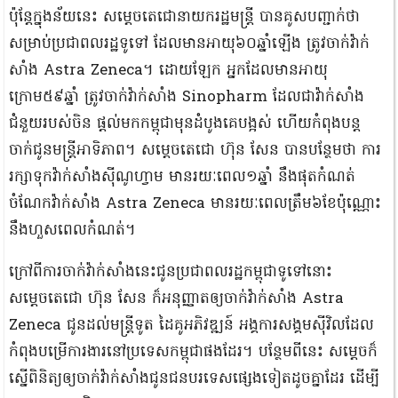
ប៉ុន្ដែក្នុងន័យនេះ សម្ដេចតេជោនាយករដ្ឋមន្ដ្រី បានគូសបញ្ជាក់ថា
សម្រាប់ប្រជាពលរដ្ឋទូទៅ ដែលមានអាយុ៦០ឆ្នាំឡើង ត្រូវចាក់វ៉ាក់
សាំង Astra Zeneca។ ដោយឡែក អ្នកដែលមានអាយុ
ក្រោម៥៩ឆ្នាំ ត្រូវចាក់វ៉ាក់សាំង Sinopharm ដែលជាវ៉ាក់សាំង
ជំនួយរបស់ចិន ផ្ដល់មកកម្ពុជាមុនដំបូងគេបង្អស់ ហើយកំពុងបន្ដ
ចាក់ជូនមន្ដ្រីអាទិភាព។ សម្តេចតេជោ ហ៊ុន សែន បានបន្ថែមថា ការ
រក្សាទុកវ៉ាក់សាំងស៊ីណូហ្វាម មានរយៈពេល១ឆ្នាំ នឹងផុតកំណត់
ចំណែកវ៉ាក់សាំង Astra Zeneca មានរយៈពេលត្រឹម៦ខែប៉ុណ្ណោះ
នឹងហួសពេលកំណត់។
ក្រៅពីការចាក់វ៉ាក់សាំងនេះជូនប្រជាពលរដ្ឋកម្ពុជាទូទៅនោះ
សម្ដេចតេជោ ហ៊ុន សែន ក៏អនុញ្ញាតឲ្យចាក់វ៉ាក់សាំង Astra
Zeneca ជូនដល់មន្ដ្រីទូត ដៃគូអភិវឌ្ឍន៍ អង្គការសង្គមស៉ីវិលដែល
កំពុងបម្រើការងារនៅប្រទេសកម្ពុជាផងដែរ។ បន្ថែមពីនេះ សម្ដេចក៏
ស្នើពិនិត្យឲ្យចាក់វ៉ាក់សាំងជូនជនបរទេសផ្សេងទៀតដូចគ្នាដែរ ដើម្បី