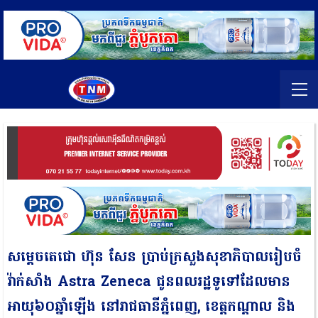
សម្តេចតេជោ ហ៊ុន សែន ប្រាប់ក្រសួងសុខាភិបាលរៀបចំ
វ៉ាក់សាំង Astra Zeneca ជូនពលរដ្ឋទូទៅដែលមាន
អាយុ៦០ឆ្នាំឡើង នៅរាជធានីភ្នំពេញ, ខេត្តកណ្តាល និង