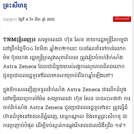
ព្រះសីហនុ
ព័ត៌មានជាតិ
ចេញផ្សាយ
ថ្ងៃទី 4 ខែ មីនា ឆ្នាំ 2021
TNM(ភ្នំពេញ)៖
សម្ដេចតេជោ ហ៊ុន សែន នាយករដ្ឋមន្ដ្រីនៃកម្ពុជា
នៅព្រឹកថ្ងៃទី០៤ ខែមីនា ឆ្នាំ២០២១នេះ បានណែនាំទៅកាន់លោក
ម៉ម ប៊ុនហេង រដ្ឋមន្ដ្រីក្រសួងសុខាភិបាល ត្រូវរៀបចំចាក់វ៉ាក់សាំង
Astra Zeneca ដែលជាជំនួយរបស់អង្គការសុខភាពពិភពលោក
ជូនប្រជាពលរដ្ឋទូទៅដែលមានអាយុចាប់ពី៦០ឆ្នាំឡើងទៅ។
ក្នុងឱកាសអញ្ជើញទទួលវ៉ាក់សាំង Astra Zeneca ជាលើកដំបូង
នៅមន្ទីរពេទ្យកាល់ម៉ែត សម្ដេចតេជោ ហ៊ុន សែន បានអះអាងថា ការ
ចាក់វ៉ាក់សាំង Astra Zeneca ជូនប្រជាពលរដ្ឋទូទៅនេះ ត្រូវធ្វើជំ
ហ៊ានដំបូងនៅរាជធានីភ្នំពេញ, ខេត្តកណ្ដាល និងខេត្តព្រះសីហនុ ជា
ការប្រញាប់បំផុត ដើម្បីទប់ស្កាត់ការឆ្លងរីករាលដាលជំងឺកូវីដ-១៩។