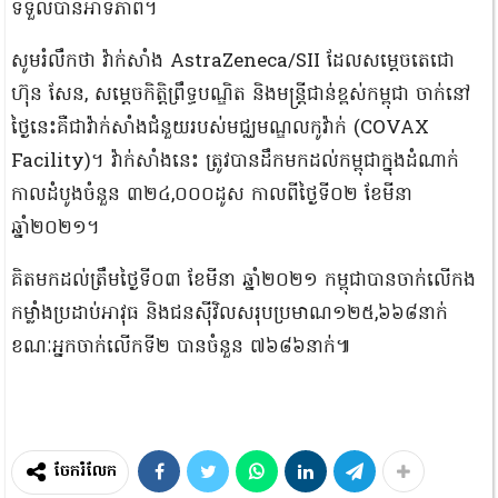
ទទួលបានអាទិភាព។
សូមរំលឹកថា វ៉ាក់សាំង AstraZeneca/SII ដែលសម្តេចតេជោ
ហ៊ុន សែន, សម្តេចកិត្តិព្រឹទ្ធបណ្ឌិត និងមន្ត្រីជាន់ខ្ពស់កម្ពុជា ចាក់នៅ
ថ្ងៃនេះគឺជាវ៉ាក់សាំងជំនួយរបស់មជ្ឈមណ្ឌលកូវ៉ាក់ (COVAX
Facility)។ វ៉ាក់សាំងនេះ ត្រូវបានដឹកមកដល់កម្ពុជាក្នុងដំណាក់
កាលដំបូងចំនួន ៣២៤,០០០ដូស កាលពីថ្ងៃទី០២ ខែមីនា
ឆ្នាំ២០២១។
គិតមកដល់ត្រឹមថ្ងៃទី០៣ ខែមីនា ឆ្នាំ២០២១ កម្ពុជាបានចាក់លើកង
កម្លាំងប្រដាប់អាវុធ និងជនស៊ីវិលសរុបប្រមាណ១២៥,៦៦៨នាក់
ខណៈអ្នកចាក់លើកទី២ បានចំនួន ៧៦៨៦នាក់៕
ចែករំលែក