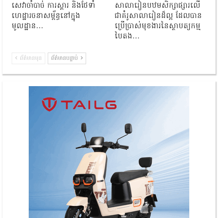
សេវាចាំបាច់ ការស្តារ និងថែទាំ
សាលារៀនបឋមសិក្សាផ្សារលើ
ហេដ្ឋារចនាសម្ព័ន្ធនៅក្នុង
ជាគំរូសាលារៀនដ៏ល្អ ដែលបាន
មូលដ្ឋាន…
ប្រើប្រាស់មុខងារនៃស្ថាបត្យកម្ម
បៃតង…
ព័ត៌មានមុន
ព័ត៌មានបន្ទាប់