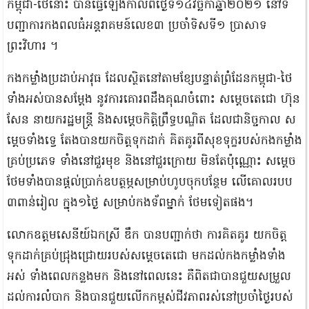
កម្ពុជា-ថៃនោះ បានធ្វើឡើងកាលពីថ្ងៃទី១៤វិច្ឆិកាឆ្នាំ២០២១ នៅទី
បញ្ជាការកងពលធំអន្តរាគមន៍លេខ៣ ប្រចាំទិសទី១ ប្រាសាទ
ព្រះវិហារ ។
កងកម្លាំងប្រដាប់អាវុធ ដែលស្ថិតនៅតាមខ្សែបន្ទាត់ព្រំដែនកម្ពុជា-ថៃ
ទាំងអស់បានសម្តែង នូវការគោរពដឹងគុណចំពោះ សម្តេចតេជោ ហ៊ុន
សែន នាយករដ្ឋមន្ត្រី និងសម្តេចកិត្តិព្រឹទ្ធបណ្ឌិត ដែលជានិច្ចកាល ស
ម្តេចទាំងទ្វេ តែងបានយកចិត្តទុកដាក់ គិតគូរពីសុខទុក្ខរបស់កងកម្លាំង
គ្រប់ប្រភេទ ទាំងនៅជួរមុខ និងនៅជួរក្រោយ មិនតែប៉ុណ្ណោះ សម្តេច
ថែមទាំងបានផ្តល់ប្រាក់ឧបត្ថម្ភសម្រាប់ហូបចុកបន្ថែម លើគោលរបប
៣ពាន់រៀល ក្នុង១ថ្ងៃ សម្រាប់កងទ័ពម្នាក់ ថែមទៀតផង។
លោកឧត្តមសេនីយ៍ឯកស្រី ឌឹក បានបញ្ជាក់ថា ការគិតគូរ យកចិត្ត
ទុកដាក់គ្រប់ជ្រុងជ្រោយរបស់សម្តេចតេជោ មកដល់កងកម្លាំងទាំង
អស់ ទាំងពេលកន្លងមក និងនៅពេលនេះ គឺពិតជាបានជួយសម្រួល
ដល់ការលំបាក និងបានជួយលើកកម្ពស់ជីវភាពរស់នៅប្រចាំថ្ងៃរបស់