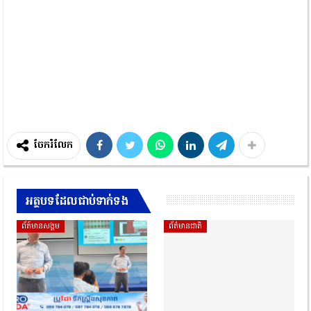
ចែករំលែក
អត្ថបទដែលជាប់ទាក់ទង
ព័ត៍មានសង្គម
ព័ត៌មានជាតិ