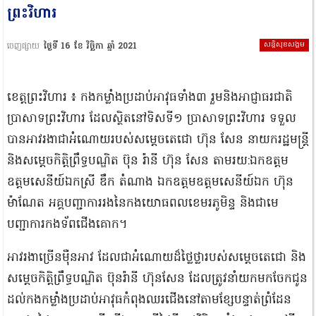
ព្រះវិហារ
សន្តិសុខសង្គម
ចេញផ្សាយ
ថ្ងៃទី 16 ខែ វិច្ឆិកា ឆ្នាំ 2021
ខេត្តព្រះវិហារ ៖ កងកម្លាំងប្រដាប់អាវុធទាំង៣ រួមនិងអាជ្ញាធរជាតិ
ប្រាសាទព្រះវិហារ ដែលស្ថិតនៅទិសទី១ ប្រាសាទព្រះវិហារ ទទួល
បានអាវរងាជាអំណោយរបស់សម្តេចតេជោ ហ៊ុន សែន នាយករដ្ឋមន្ត្រី
និងសម្តេចកិត្តិព្រឹទ្ធបណ្ឌិត ប៊ុន រ៉ានី ហ៊ុន សែន តាមរយ:ឯកឧត្តម
ឧត្តមសេនីយ៍ឯកស្រី ឌឹក តំណាង ឯកឧត្តមឧត្តមសេនីយ៍ឯក ហ៊ុន
ម៉ាណែត អគ្គបញ្ជាការរងនៃកងយោធពលខេមរភូមិន្ទ និងជាមេ
បញ្ជាការកងទ័ពជើងគោក។
អាវរងាច្រើនម៉ឺនអាវ ដែលជាអំណោយដ៏ថ្លៃថ្លារបស់សម្តេចតេជោ និង
សម្តេចកិត្តិព្រឹទ្ធបណ្ឌិត ប៊ុនរ៉ានី ហ៊ុនសែន ដែលត្រូវនាំយកមកចែកជូន
ដល់កងកម្លាំងប្រដាប់អាវុធកំពុងឈរជើងនៅតាមខ្សែបន្ទាត់ព្រំដែន