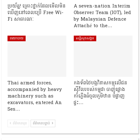
ប្រយ័ត្ន! គ្រោះថ្នាក់ដែលមើលមិន
A seven-nation Interim
ឃើញនៅពេលប្រើ Free Wi-
Observer Team (IOT), led
Fi សាធារណៈ
by Malaysian Defence
Attaché to the…
នយោបាយ
សន្តិសុខសង្គម
Thai armed forces,
កងទ័ពថៃបង្កវិនាសកម្មលើជន
accompanied by heavy
ស៊ីវិលរបស់កម្ពុជា បាញ់ផ្លោង
machinery such as
កាំភ្លើងធំចូលភូមិឋាន បំផ្លាញ
excavators, entered An
ផ្ទះ…
Ses…
ព័ត៌មានមុន
ព័ត៌មានបន្ទាប់