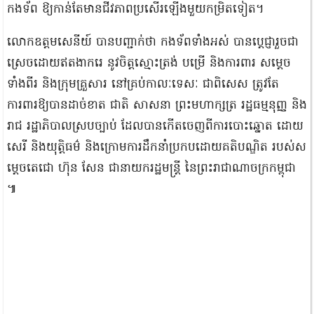
កងទ័ព ឱ្យកាន់តែមានជីវភាពប្រសើរឡើងមួយកម្រិតទៀត។
លោកឧត្តមសេនីយ៍ បានបញ្ជាក់ថា កងទ័ពទាំងអស់ បានប្តេជ្ញារួចជា
ស្រេចដោយឥតងាករេ នូវចិត្តស្មោះត្រង់ បម្រើ និងការពារ សម្តេច
ទាំងពីរ និងក្រុមគ្រួសារ នៅគ្រប់កាលៈទេសៈ ជាពិសេស ត្រូវតែ
ការពារឱ្យបានដាច់ខាត ជាតិ សាសនា ព្រះមហាក្សត្រ រដ្ឋធម្មនុញ្ញ និង
រាជ រដ្ឋាភិបាលស្របច្បាប់ ដែលបានកើតចេញពីការបោះឆ្នោត ដោយ
សេរី និងយុត្តិធម៌ និងក្រោមការដឹកនាំប្រកបដោយគតិបណ្ឌិត របស់ស
ម្តេចតេជោ ហ៊ុន សែន ជានាយករដ្ឋមន្ត្រី នៃព្រះរាជាណាចក្រកម្ពុជា
៕