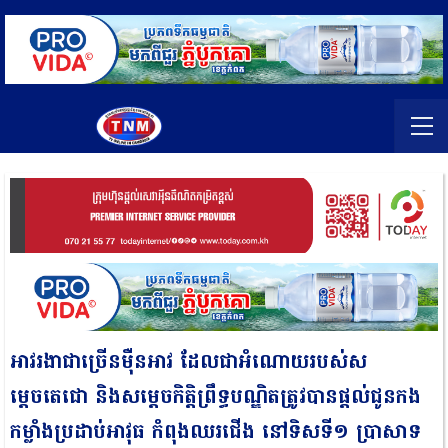
អាវរងាជាច្រើនម៉ឺនអាវ ដែលជាអំណោយរបស់ស
ម្តេចតេជោ និងសម្តេចកិត្តិព្រឹទ្ធបណ្ឌិតត្រូវបានផ្ដល់ជូនកង
កម្លាំងប្រដាប់អាវុធ កំពុងឈរជើង នៅទិសទី១ ប្រាសាទ