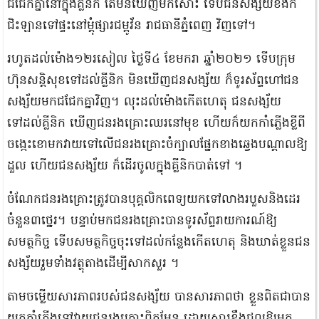
ជជែក​គ្នា​នៅក្នុង​គ្លីនិក តែ​មិនឃើញ​មក​សោះ ទើប​ជនសង្ស័យ​ខឹង​ក៏​
ជិះឡាន​ទៅផ្ទះ​នៅ​ម្ដុំ​ផ្សារ​ជម្ពូ​វ័ន រាជធានី​ភ្នំពេញ វិញ​ទៅ​។​
​រហូតដល់​ម៉ោង​១២​រសៀល ថ្ងៃទី​៤ ខែមករា ឆ្នាំ​២០២១ ទើប​ក្រុម
ហ៊ុន​សន្តិសុខ​ទៅដល់​គ្លីនិក មិនឃើញ​ជនសង្ស័យ ក៏​ទូរស័ព្ទ​ហៅ​ជន
សង្ស័យ​មក​ជជែក​គ្នា​វិញ​។ លុះដល់​ម៉ោង​កើតហេតុ ជនសង្ស័យ​
ទៅដល់​គ្លីនិក ឃើញ​ជនរងគ្រោះ​ឈរ​នៅមុខ ហើយក៏​យក​កាំភ្លើងខ្លី​ពី​
ចង្កេះ​ខោ​មក​វាយ​ទៅលើ​ជនរងគ្រោះ​ចំក្បាល​ផ្នែក​ខាងឆ្វេង​បណ្តាលឱ្យ​
ដួល ហើយ​ជនសង្ស័យ ក៏​ដើរចូល​ក្នុង​គ្លីនិក​បាត់ទៅ ។​
​ចំណែក​ជនរងគ្រោះ​ត្រូវបាន​បុគ្គលិក​ពេទ្យ​យកទៅ​លាង​របួស​និង​ដេរ​
ចំនួន​៣​ថ្នេរ​។ បន្ទាប់មក​ជនរងគ្រោះ​បាន​ទូរស័ព្ទ​រាយការណ៍​ឱ្យ​
សមត្ថកិច្ច ទើប​សមត្ថកិច្ច​ចុះ​ទៅដល់​កន្លែងកើតហេតុ និង​ឃាត់ខ្លួន​ជន
សង្ស័យ​រួមទាំង​វត្ថុតាង​ដើម្បី​សាកសួរ ។​
​តាម​ចម្លើយសារភាពរ​បស់ជនស​ង្ស័​យ បាន​សារភាពថា ខ្លួន​ពិតជា​បាន​
យក​កាំភ្លើង​ទៅ​វាយ​ជនរងគ្រោះ​ពិតមែន ដោយសារ​ខឹង​ជួល​ឱ្យមក​