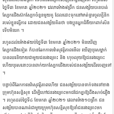
​លុះដល់​ម៉ោង​៦​ព្រឹក ទើប​ជនរងគ្រោះ​ចេញទៅ​ផ្ទះ​វិញ​ទៅ រហូតដល់​
ថ្ងៃទី​៣ ខែមករា ឆ្នាំ​២០២១ វេលា​ម៉ោង​៨​ព្រឹក ជនសង្ស័យ​បាន​បាត់​
ស្បែកជើង​ស៊ក​ស្បែក​ចំនួន​មួយគូ ដែល​ដោះ​ទុក​នៅ​មាត់ទ្វារ​ចូល​គ្លីនិក​
របស់ខ្លួន​ធ្វើការ ដោយ​ជនសង្ស័យ​គិតថា បងប្អូន​អ្នកជំងឺ​យក​ពាក់​សិន​
ទើប​មិន​រក ។​
​រហូតដល់​ម៉ោង​៨​យប់​ថ្ងៃទី​៣ ខែមករា ឆ្នាំ​២០២១ មិនឃើញ​
ស្បែកជើង​ទៀត ក៏បាន​ឆែក​កាមេរ៉ា​សុវត្ថិភាព​មើល ឃើញ​បុរស​ម្នា​ក់
បាន​ឈរ​និយាយ​ជាមួយ​ជនរងគ្រោះ និង ហុច​លុយ​ឱ្យ​ជនរងគ្រោះ
ហើយ​បុរស​នោះបាន​ពាក់​យក​ស្បែកជើង​របស់​ជនសង្ស័យ​ដើរ​ចេញទៅ​
។​
​បន្ទាប់ពី​ឆែក​កាមេរ៉ា​សុវត្ថិភាព​ហើយ ជនសង្ស័យ​បាន​ទាក់ទង​ទៅខាង​
ក្រុមហ៊ុន​សន្តិសុខ ដើម្បី​ហៅ​ជនរងគ្រោះ​មក​ជជែក​គ្នា​ឱ្យដឹង​សាច់រឿង​
។ រហូតដល់​ថ្ងៃទី​៤ ខែមករា ឆ្នាំ​២០២១ វេលា​ម៉ោង​១០​ព្រឹក ជន
សង្ស័យ​បាន​ណាត់​ជាមួយ​ក្រុមហ៊ុន​សន្តិសុខ​ឱ្យ​នាំ​ជនរងគ្រោះ​មក​