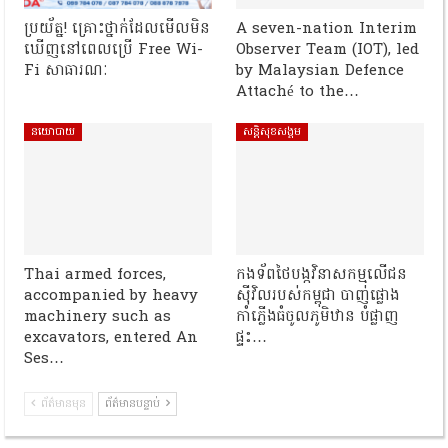
ប្រយ័ត្ន! គ្រោះថ្នាក់ដែលមើលមិន
A seven-nation Interim
ឃើញនៅពេលប្រើ Free Wi-
Observer Team (IOT), led
Fi សាធារណៈ
by Malaysian Defence
Attaché to the…
នយោបាយ
សន្តិសុខសង្គម
Thai armed forces,
កងទ័ពថៃបង្កវិនាសកម្មលើជន
accompanied by heavy
ស៊ីវិលរបស់កម្ពុជា បាញ់ផ្លោង
machinery such as
កាំភ្លើងធំចូលភូមិឋាន បំផ្លាញ
excavators, entered An
ផ្ទះ…
Ses…
ព័ត៌មានមុន
ព័ត៌មានបន្ទាប់