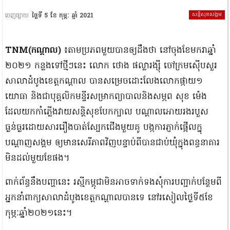
សន្តិសុខសង្គម
ចេញផ្សាយ
ថ្ងៃទី 5 ខែ កុម្ភៈ ឆ្នាំ 2021
TNM(កណ្តាល​)
៖តាម​ប្រភព​មួយ​បាន​ឲ្យ​ដឹងថា នៅ​ចុងខែ​មករា​ឆ្នាំ​
២០២១ កន្លងទៅ​ថ្មីៗ​នេះ លោក ថោង ផល្លា​រង្ស៊ី ចៅក្រម​ស៊ើបសួរ​
សាលាដំបូង​ខេត្តកណ្តាល បានសម្រេច​ដោះលែង​លោក​ផ្កាយ​១​
យោធា និង​ជា​បុគ្គលិក​មន្ទីរ​សម្រាក​ព្យាបាល​និង​សម្ភព សុខ ម៉េង
ដែល​យក​កាំភ្លើង​វាយ​សន្តិសុខ​បែកក្បាល បណ្តាលអោយ​រងរបួស​
ធ្ងន់ធ្ងរ​ដោយសារ​រឿង​បាត់​ស្បែកជើង​មួយគូ បង្ក​ការភ្ញាក់ផ្អើល​ក្នុ​
បណ្តាញ​សង្គម ឲ្យ​មាន​សេរីភាព​វិញ​បន្ទាប់ពី​បាន​ជាប់ឃុំ​ក្នុង​ពន្ធនាគារ​
មិន​ដល់​មួយខែ​ផង​។​
​ពាក់ព័ន្ធ​នឹង​បញ្ហា​នេះ រស្មី​កម្ពុជា​មិនអាច​ទាក់ទង​សុំ​ការបញ្ជាក់​បន្ថែម​ពី​
អ្នកនាំពាក្យ​សាលាដំបូង​ខេត្តកណ្តាល​បានទេ នៅ​រសៀល​ថ្ងៃទី​៥​ខែ
កុម្ភៈ​ឆ្នាំ​២០២១​នេះ​។​