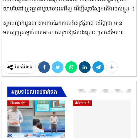
យាម​បែរជា​ត្រូវ​គ្នា​ជាមួយ​ចោរ​ទៅវិញ ដើម្បី​លួច​ស្បែកជើង​របស់ខ្លួន ។​
​សូមបញ្ជាក់​ជូន​ថា តាម​ការ​ឆែក​កាមេរ៉ា​សុវត្ថិភាព ឃើញថា មាន​
មនុស្ស​ប្រុស​ម្នាក់​បានមក​ហុច​លុយ​ឱ្យ​ជនរងគ្រោះ ប្រាកដ​មែន៕
ចែករំលែក
អត្ថបទដែលជាប់ទាក់ទង
ព័ត៍មានសង្គម
ព័ត៌មានជាតិ