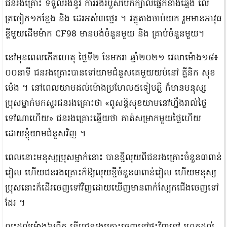
​ជនរងគ្រោះ ទទួលរង​នូវ ការរង​របួស​បែកក្បាល​ផ្នែក​ខាងឆ្វេង លើ​
ត្រចៀក​១​កន្លែង និង ដេរ​អស់​៣​ថ្នេរ ។ វត្ថុតាង​ចាប់យក រួមមាន​អាវុធ
ខ្លី​មួយ​ដើម​ម៉ាក CF98 មាន​បង់​ចំនួន​មួយ និង គ្រាប់​ចំនួន​មួយ​។​
​នៅ​មុនពេល​កើតហេតុ ថ្ងៃទី​២ ខែមករា ឆ្នាំ​២០២១ វេលា​ម៉ោង​១៨៖
០០​នាទី ជនរងគ្រោះ​បាន​ទៅ​យាម​ជំនួស​គេ​មួយ​យប់​នៅ គ្លីនិក សុខ
ម៉េង ។ នៅពេល​យាម​ដល់​ម៉ោង​ប្រហែល​៥​ទៀបភ្លឺ ក៏មាន​មនុស្ស​
ប្រុស​ម្នាក់​មក​សួរ​ជនរងគ្រោះ​ថា «​ពូ​សន្តិសុខ​យាម​នៅ​ហ្នឹង​រាល់ថ្ងៃ​
ទៅណា​ហើយ​» ជនរងគ្រោះ​ឆ្លើយថា គាត់​សម្រាក​មួយថ្ងៃ​ហើយ
ដោយ​ខ្ញុំ​យាម​ជំនួស​វិញ ។​
​ពេលនោះ​មនុស្ស​ប្រុស​ម្នាក់​នោះ បាន​ខ្ចីលុយ​ពី​ជនរងគ្រោះ​ចំនួន​៣​ពាន់​
រៀល ហើយ​ជនរងគ្រោះ​ក៏​ឱ្យ​លុយ​ខ្ចី​ចំនួន​៣​ពាន់​រៀល ហើយ​មនុស្ស​
ប្រុស​នោះ​ក៏​ដើរចេញ​ទៅវិញ​ដោយ​ឃើញ​មាន​ពាក់​ស្បែកជើង​ចេញទៅ​
ដែរ ។​