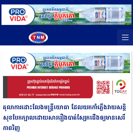
តុលាការ​ដោះលែង​មន្ត្រី​យោធា ដែល​យក​កាំភ្លើង​វាយ​សន្តិ
សុខ​បែកក្បាល​ដោយសារ​រឿង​បាត់​ស្បែកជើង​ឲ្យ​មាន​សេរី
ភាព​វិញ​