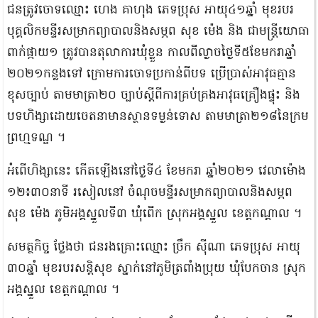
​ជន​ត្រូវ​ចោទ​ឈ្មោះ ហេង គា​ហុង ភេទ​ប្រុស អាយុ​៤១​ឆ្នាំ មុខរបរ​
បុគ្គលិក​ម​ន្ទីរ​សម្រាក​ព្យាបាល​និង​សម្ភព សុខ ម៉េង និង ជា​មន្ត្រី​យោធា​
ពាក់​ផ្កាយ​១ ត្រូវបាន​តុលាការ​ឃុំខ្លួន កាលពី​ល្ងាច​ថ្ងៃទី​៥​ខែមករា​ឆ្នាំ​
២០២១​កន្លងទៅ ក្រោម​ការចោទប្រកាន់​ពីបទ ប្រើប្រាស់​អាវុធ​គ្មាន​
ខុសច្បាប់ តាម​មាត្រា​២០ ច្បាប់​ស្តីពី​ការគ្រប់គ្រង​អាវុធ​គ្រឿងផ្ទុះ និង​
បទ​ហិង្សា​ដោយ​ចេតនា​មាន​ស្ថាន​ទម្ងន់ទោស តាម​មាត្រា​២១៨​នៃ​ក្រម
ព្រហ្មទណ្ឌ ។​
​អំពើហិង្សា​នេះ កើតឡើង​នៅ​ថ្ងៃទី​៤ ខែមករា ឆ្នាំ​២០២១ វេលា​ម៉ោង​
១២៖៣០​នាទី រសៀល​នៅ ចំណុច​មន្ទីរ​សម្រាក​ព្យាបាល​និង​សម្ភព
សុខ ម៉េង ភូមិ​អង្គស្នួល​ទី​៣ ឃុំ​ពើក ស្រុក​អង្គស្នួល ខេត្តកណ្តាល ។​
​សមត្ថកិច្ច ថ្លែងថា ជនរងគ្រោះ​ឈ្មោះ ច្រឹ​ក ស៊ីណា ភេទ​ប្រុស អាយុ​
៣០​ឆ្នាំ មុខរបរ​សន្តិសុខ ស្នាក់នៅ​ភូមិ​ត្រពាំង​ប្រុយ ឃុំ​បែក​ចាន ស្រុក​
អង្គស្នួល ខេត្តកណ្តាល ។