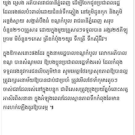
ឃួង ស្រេង អភិបាលរាជធានីភ្នំពេញ ដើម្បីចែកជូនប្រជាពលរដ្ឋ
ដែលរងផលប៉ះពាល់ដោយជំនន់ទឹកភ្លៀង នៅភូមិដូនកុក និងភូមិ
អន្លង់ស្វាយ សង្កាត់បឹងធំ ខណ្ឌកំបូល រាជធានីភ្នំពេញ សរុប
ចំនួន២១០គ្រួសារ ដោយក្នុងមួយគ្រួសារៗទទួលបាន អង្ករ២៥គីឡូ
ក្រាម មីចំនួន១កេស ត្រីខកំប៉ុង១យួរ ទឹកត្រី ទឹកស៊ីអ៊ីវ។
ក្នុងឱកាសនោះផងដែរ ក្នុងនាមរដ្ឋបាលខណ្ឌកំបូល លោកអភិបាល
ខណ្ឌ បានសំណូមពរ ឱ្យបងប្អូនប្រជាពលរដ្ឋទាំងអស់ ដែលកំពុង
ទទួលរងនូវការជនលិចភូមិឋាន សូមមេត្តាថែរក្សាសុខភាពឱ្យបានល្អ
ត្រូវរក្សាអនាម័យឱ្យបានជាប់ជាប្រចាំ ត្រូវមើលថែទាំកុមារតូចៗ
ចាស់ជរាដែលរស់នៅក្នុងបន្ទុក ជាពិសេសត្រូវប្រុងប្រយ័ត្នចំពោះសត្វ
អាសិរពិសនានា ក្នុងអំឡុងពេលដែលស្ថានភាពទឹកកំពុងតែមាន
ការហក់ឡើងគួរឱ្យបារម្ភ ៕