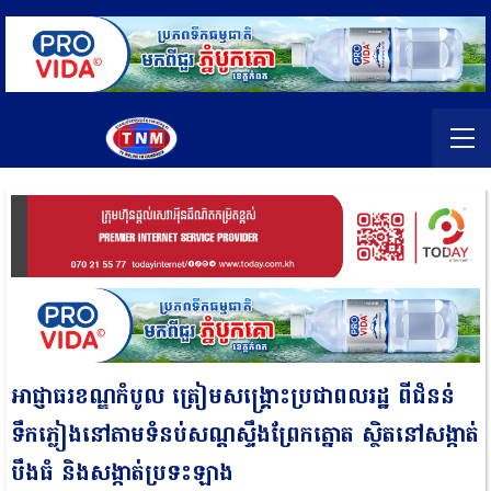
អាជ្ញាធរខណ្ឌកំបូល ត្រៀមសង្គ្រោះប្រជាពលរដ្ឋ ពីជំនន់
ទឹកភ្លៀងនៅតាមទំនប់សណ្តស្ទឹងព្រែកត្នោត ស្ថិតនៅសង្កាត់
បឹងធំ និងសង្កាត់ប្រទះឡាង