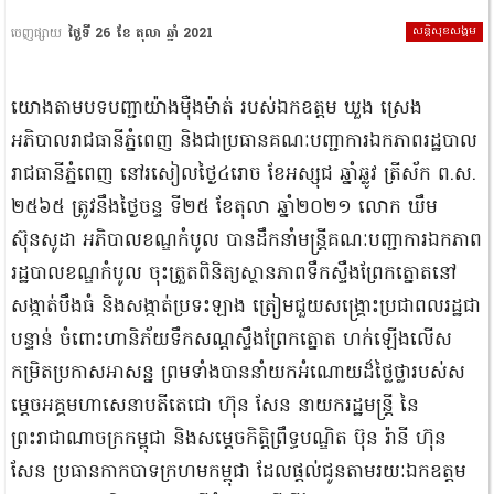
សន្តិសុខសង្គម
ចេញផ្សាយ
ថ្ងៃទី 26 ខែ តុលា ឆ្នាំ 2021
យោងតាមបទបញ្ជាយ៉ាងម៉ឺងម៉ាត់ របស់ឯកឧត្តម ឃួង ស្រេង
អភិបាលរាជធានីភ្នំពេញ និងជាប្រធានគណៈបញ្ជាការឯកភាពរដ្ឋបាល
រាជធានីភ្នំពេញ នៅរសៀលថ្ងៃ៤រោច ខែអស្សុជ ឆ្នាំឆ្លូវ ត្រីស័ក ព.ស.
២៥៦៥ ត្រូវនឹងថ្ងៃចន្ទ ទី២៥ ខែតុលា ឆ្នាំ២០២១ លោក ឃឹម
ស៊ុនសូដា អភិបាលខណ្ឌកំបូល បានដឹកនាំមន្ត្រីគណៈបញ្ជាការឯកភាព
រដ្ឋបាលខណ្ឌកំបូល ចុះត្រួតពិនិត្យស្ថានភាពទឹកស្ទឹងព្រែកត្នោតនៅ
សង្កាត់បឹងធំ និងសង្កាត់ប្រទះឡាង ត្រៀមជួយសង្គ្រោះប្រជាពលរដ្ឋជា
បន្ទាន់ ចំពោះហានិភ័យទឹកសណ្ដស្ទឹងព្រែកត្នោត ហក់ឡើងលើស
កម្រិតប្រកាសអាសន្ន ព្រមទាំងបាននាំយកអំណោយដ៏ថ្លៃថ្លារបស់ស
ម្តេចអគ្គមហាសេនាបតីតេជោ ហ៊ុន សែន នាយករដ្ឋមន្ត្រី នៃ
ព្រះរាជាណាចក្រកម្ពុជា និងសម្តេចកិត្តិព្រឹទ្ធបណ្ឌិត ប៊ុន រ៉ានី ហ៊ុន
សែន ប្រធានកាកបាទក្រហមកម្ពុជា ដែលផ្តល់ជូនតាមរយៈឯកឧត្តម