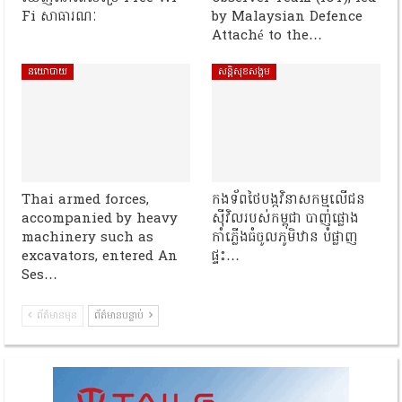
Fi សាធារណៈ
by Malaysian Defence
Attaché to the…
នយោបាយ
សន្តិសុខសង្គម
Thai armed forces,
កងទ័ពថៃបង្កវិនាសកម្មលើជន
accompanied by heavy
ស៊ីវិលរបស់កម្ពុជា បាញ់ផ្លោង
machinery such as
កាំភ្លើងធំចូលភូមិឋាន បំផ្លាញ
excavators, entered An
ផ្ទះ…
Ses…
ព័ត៌មានមុន
ព័ត៌មានបន្ទាប់