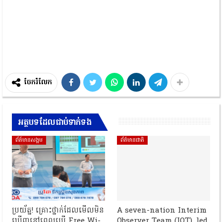
ចែករំលែក
អត្ថបទដែលជាប់ទាក់ទង
ព័ត៍មានសង្គម
ព័ត៌មានជាតិ
ប្រយ័ត្ន! គ្រោះថ្នាក់ដែលមើលមិន
A seven-nation Interim
ឃើញនៅពេលប្រើ Free Wi-
Observer Team (IOT), led