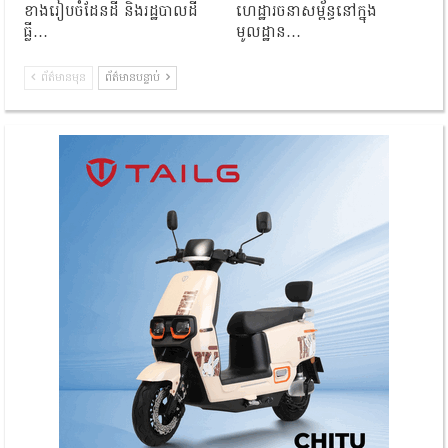
ខាងរៀបចំដែនដី និងរដ្ឋបាលដី
ហេដ្ឋារចនាសម្ព័ន្ធនៅក្នុង
ធ្លី…
មូលដ្ឋាន…
ព័ត៌មានមុន
ព័ត៌មានបន្ទាប់