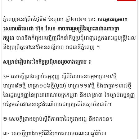
ភ្នំពេញ៖នៅព្រឹកថ្ងៃទី៨ ខែតុលា ឆ្នាំ២០២១ នេះ
សម្តេចអគ្គមហា
សេនាបតីតេជោ ហ៊ុន សែន នាយករដ្ឋមន្រ្តីនៃព្រះរាជាណាចក្រ
កម្ពុជា
បាននិងកំពុងអញ្ជើញដឹកនាំកិច្ចប្រជុំពេញអង្គគណៈរដ្ឋមន្ត្រីដែល
នឹងប្រព្រឹត្តទៅនៅវិមានសន្តិភាព រាជធានីភ្នំពេញ ។
សម្រាប់រៀបវារៈនៃកិច្ចប្រជុំមានដូចខាងក្រោម ៖
១- សេចក្តីព្រាងច្បាប់ធម្មនុញ្ញ ស្តីពីវិសោធនកម្មមាត្រា១៩ថ្មី
មាត្រា៨២ថ្មី មាត្រា១០៦ថ្មី(មួយ) មាត្រា១១៩ថ្មី និងមាត្រា១៣៧ថ្មី
នៃរដ្ឋធម្មនុញ្ញនៃព្រះរាជាណាចក្រកម្ពុជា និងមាត្រា៣ នៃច្បាប់ធម្មនុញ្ញ
បន្ថែមសំដៅធានានូវដំណើរការជាប្រក្រតីនៃស្ថាប័នជាតិ។
២-សេចក្តីព្រាងច្បាប់ស្តីពីភាពជាដៃគូរវាងរដ្ឋ និងឯកជន។
៣- សេចក្តីព្រាងកម្មវិធីវិនិយោគសាធារណៈ៣ឆ្នាំរំកិល