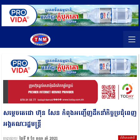
សម្ដេចតេជោ​ ហ៊ុន​ សែន​ កំពុងអញ្ជើញដឹកនាំកិច្ចប្រជុំពេញ
អង្គគណៈរដ្ឋមន្ត្រី
ព័ត៌មានជាតិ
ចេញផ្សាយ
ថ្ងៃទី 8 ខែ តុលា ឆ្នាំ 2021