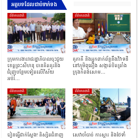
អត្ថបទដែលជាប់ទាក់ទង
ព័ត៌មានជាតិ
ព័ត៌មានជាតិ
ក្រុមការងាររាជរដ្ឋាភិបាលចុះជួយ
គូភាគី និងអ្នកពាក់ព័ន្ធនឹងវិវាទដី
ខេត្តព្រះសីហនុ បានគិតគូរនិង
នៅភូមិពូធឿង សង្កាត់បិតត្រាំង
ជំរុញបន្ថែមទៀតលើវិស័យ
ក្រុងកំពង់សោម…
អប់រំ…
ព័ត៌មានជាតិ
ព័ត៌មានជាតិ
រៀនធ្វើជាក់ស្ដែង! និស្សិតជំនាញ
សេវាចាំបាច់ ការស្តារ និងថែទាំ