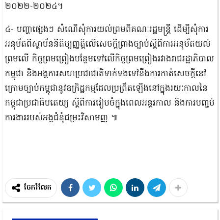
២០២២-២០២៤។
៤- បញ្ហាផ្សេងៗ សំណើសុំការយល់ព្រមពីគណៈរដ្ឋមន្រ្តី ដើម្បីសុំការ
អនុម័តពីស្ថាប័ននីតិប្បញ្ញត្តិលើសេចក្តីព្រាងច្បាប់ស្តីពីការអនុម័តយល់
ព្រមលើ កិច្ចព្រមព្រៀងបន្ថែមទៅលើកិច្ចព្រមព្រៀងរវាងរាជរដ្ឋាភិបាល
កម្ពុជា និងអង្គការសហប្រជាជាតិទាក់ទងទៅនឹងការកាត់សេចក្តីនៅ
ក្រោមច្បាប់កម្ពុជានូវឧក្រិដ្ឋកម្មដែលប្រព្រឹតឡើងនៅក្នុងរយៈកាលនៃ
កម្ពុជាប្រជាធិបតេយ្យ ស្តីពីការរៀបចំក្នុងពេលអន្តរកាល និងការបញ្ចប់
ការងាររបស់អង្គជំនុំជម្រះវិសាមញ្ញ ៕
ចែករំលែក