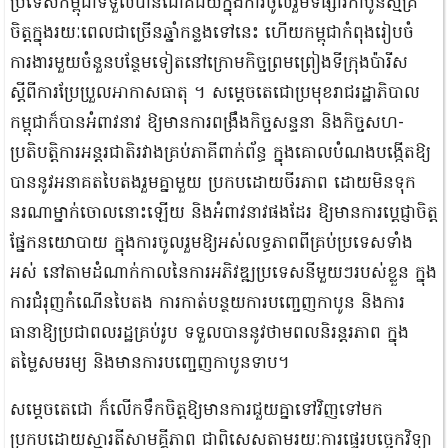
ប្រទេសកម្ពុជាទទួលបានជោគជ័យក្នុងការចូលរួមទីផ្សារកាបូនស្ម័គ្រ
ចិត្តក្នុងរយៈពេលជាច្រើនឆ្នាំកន្លងទៅនេះ ហើយកម្ពុជាកំពុងរៀបចំ
ការងារមួយចំនួនបន្ថែមទៀតនៅក្រោមកិច្ចព្រមព្រៀងទីក្រុងប៉ារីស
ស្តីពីការប្រែប្រួលអាកាសធាតុ ។ សម្ដេចតេជោប្រមុខរាជរដ្ឋាភិបាល
កម្ពុជាក៏បានអំពាវនាវ ឱ្យមានការពង្រឹងកិច្ចសន្ទនា និងកិច្ចសហ-
ប្រតិបត្តិការអន្តរជាតិរវាងគ្រប់ភាគីពាក់ព័ន្ធ ក្នុងគោលបំណងបង្កើតឱ្យ
បាននូវអនាគតបៃតងរួមគ្នាមួយ ប្រកបដោយចីរភាព ដោយមិនទុក
នរណាម្នាក់ចោលនោះឡើយ និងអំពាវនាវផងដែរ ឱ្យមានការប្តេជ្ញាចិត្ត
ផ្នែកនយោបាយ ក្នុងការចូលរួមឱ្យអស់លទ្ធភាពពីគ្រប់ប្រទេសទាំង
អស់ នៅតាមដំណាក់កាលនៃការអភិវឌ្ឍប្រទេសនីមួយៗរបស់ខ្លួន ក្នុង
ការជំរុញកំណើនបៃតង ការកាត់បន្ថយការបញ្ចេញកាបូន និងការ
ធានាឱ្យប្រជាពលរដ្ឋគ្រប់រូប ទទួលបាននូវថាមពលនិរន្តរភាព ក្នុង
តម្លៃសមរម្យ និងមានការបញ្ចេញកាបូនទាប។
សម្ដេចតេជោ ក៏លើកទឹកចិត្តឱ្យមានការជួយគ្នាទៅវិញទៅមក
ប្រកបដោយស្មារតីសាមគ្គីភាព ជាពិសេសតាមរយៈការផ្ទេរបច្ចេកវិទ្យា