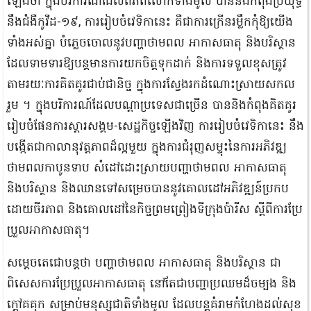
ឡើងថា ក្នុងបរិការណ៍ដែលពិភពលោកទាំងមូល បាននិងកំពុងប្រយុទ្ធ
នឹងជំងឺកូវីដ-១៩, ការរៀបចំវេទិកានេះ គឺជាការក្រើនរម្លឹកកុំឱ្យយើង
ទាំងអស់គ្នា បំភ្លេចចោលនូវបញ្ហាថាមពល អាកាសធាតុ និងបរិស្ថាន
ដែលទាមទារឱ្យបន្តមានការយកចិត្តទុកដាក់ និងការទទួលខុសត្រូវ
តាមរយៈការគិតគូរជាប់ជានិច្ច ក្នុងការស្វែងរកដំណោះស្រាយសកល
រួម ។ ក្នុងបរិការណ៍ដែលបណ្តាប្រទេសជាច្រើន បាននិងកំពុងគិតគូរ
រៀបចំផែនការស្តារសង្គម-សេដ្ឋកិច្ចឡើងវិញ ការរៀបចំវេទិកានេះ នឹង
បង្កើតជាកាលានុវត្តភាពដ៏ល្អមួយ ក្នុងការជំរុញសម្ទុះនៃការអភិវឌ្ឍ
ថាមពលកាបូនទាប សំដៅដោះស្រាយបញ្ហាថាមពល អាកាសធាតុ
និងបរិស្ថាន និងឈានទៅសម្រេចបាននូវគោលដៅអភិវឌ្ឍន៍ប្រកប
ដោយចីរភាព និងគោលដៅនៃកិច្ចព្រមព្រៀងទីក្រុងប៉ារីស ស្ដីពីការប្រែ
ប្រួលអាកាសធាតុ។
សម្ដេចតេជោបន្តថា បញ្ហាថាមពល អាកាសធាតុ និងបរិស្ថាន ជា
ពិសេសការប្រែប្រួលអាកាសធាតុ នៅតែជាបញ្ហាប្រឈមដ៏ចម្បង និង
ក្ដៅគគុក សម្រាប់មនុស្សជាតិទាំងមូល ដែលបន្តគំរាមកំហែងដល់សុខ