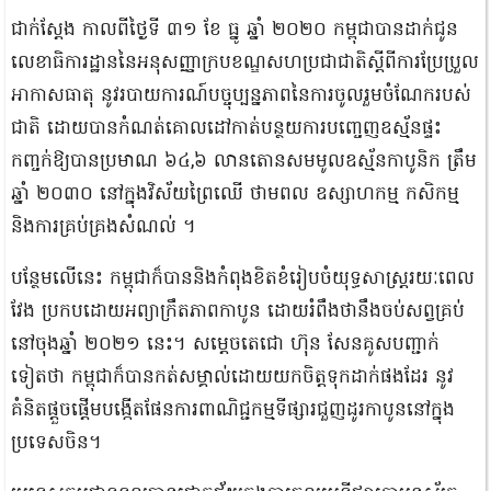
ជាក់ស្តែង កាលពីថ្ងៃទី ៣១ ខែ ធ្នូ ឆ្នាំ ២០២០ កម្ពុជាបានដាក់ជូន
លេខាធិការដ្ឋាននៃអនុសញ្ញាក្របខណ្ឌសហប្រជាជាតិស្តីពីការប្រែប្រួល
អាកាសធាតុ នូវរបាយការណ៍បច្ចុប្បន្នភាពនៃការចូលរួមចំណែករបស់
ជាតិ ដោយបានកំណត់គោលដៅកាត់បន្ថយការបញ្ចេញឧស្ម័នផ្ទះ
កញ្ចក់ឱ្យបានប្រមាណ ៦៤,៦ លានតោនសមមូលឧស្ម័នកាបូនិក ត្រឹម
ឆ្នាំ ២០៣០ នៅក្នុងវិស័យព្រៃឈើ ថាមពល ឧស្សាហកម្ម កសិកម្ម
និងការគ្រប់គ្រងសំណល់ ។
បន្ថែមលើនេះ កម្ពុជាក៏បាននិងកំពុងខិតខំរៀបចំយុទ្ធសាស្ត្ររយៈពេល
វែង ប្រកបដោយអព្យាក្រឹតភាពកាបូន ដោយរំពឹងថានឹងចប់សព្វគ្រប់
នៅចុងឆ្នាំ ២០២១ នេះ។ សម្ដេចតេជោ ហ៊ុន សែនគូសបញ្ជាក់
ទៀតថា កម្ពុជាក៏បានកត់សម្គាល់ដោយយកចិត្តទុកដាក់ផងដែរ នូវ
គំនិតផ្តួចផ្តើមបង្កើតផែនការពាណិជ្ជកម្មទីផ្សារជួញដូរកាបូននៅក្នុង
ប្រទេសចិន។