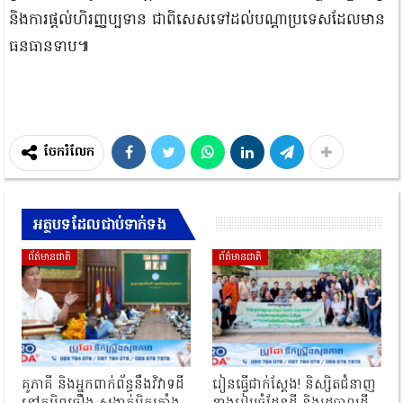
និងការផ្តល់ហិរញ្ញប្បទាន ជាពិសេសទៅដល់បណ្តាប្រទេសដែលមាន
ធនធានទាប៕
ចែករំលែក
អត្ថបទដែលជាប់ទាក់ទង
ព័ត៌មានជាតិ
ព័ត៌មានជាតិ
គូភាគី និងអ្នកពាក់ព័ន្ធនឹងវិវាទដី
រៀនធ្វើជាក់ស្ដែង! និស្សិតជំនាញ