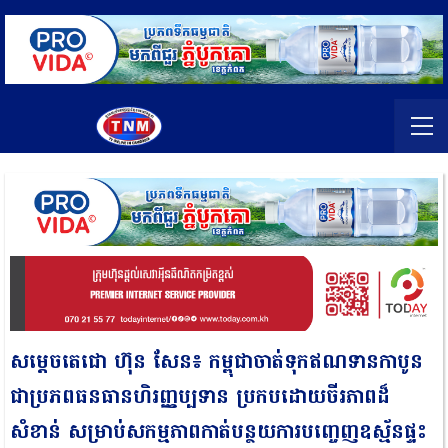
សម្ដេចតេជោ ហ៊ុន សែន៖ កម្ពុជាចាត់ទុកឥណទានកាបូន
ជាប្រភពធនធានហិរញ្ញប្បទាន ប្រកបដោយចីរភាពដ៏
សំខាន់ សម្រាប់សកម្មភាពកាត់បន្ថយការបញ្ចេញឧស្ម័នផ្ទះ