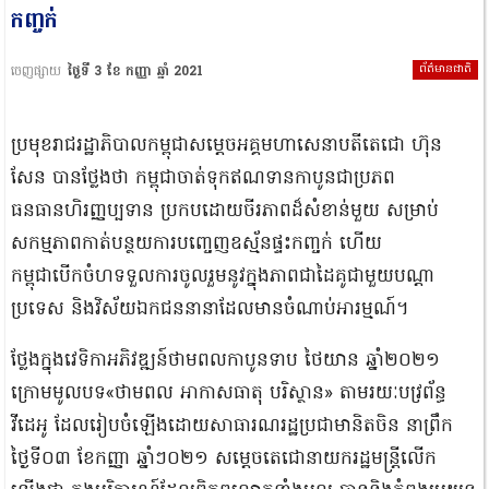
កញ្ចក់
ព័ត៌មានជាតិ
ចេញផ្សាយ
ថ្ងៃទី 3 ខែ កញ្ញា ឆ្នាំ 2021
ប្រមុខរាជរដ្ឋាភិបាលកម្ពុជាសម្ដេចអគ្គមហាសេនាបតីតេជោ ហ៊ុន
សែន បានថ្លែងថា កម្ពុជាចាត់ទុកឥណទានកាបូនជាប្រភព
ធនធានហិរញ្ញប្បទាន ប្រកបដោយចីរភាពដ៏សំខាន់មួយ សម្រាប់
សកម្មភាពកាត់បន្ថយការបញ្ចេញឧស្ម័នផ្ទះកញ្ចក់ ហើយ
កម្ពុជាបើកចំហទទួលការចូលរួមនូវក្នុងភាពជាដៃគូជាមួយបណ្តា
ប្រទេស និងវិស័យឯកជននានាដែលមានចំណាប់អារម្មណ៍។
ថ្លែងក្នុងវេទិកាអភិវឌ្ឍន៍ថាមពលកាបូនទាប ថៃយាន ឆ្នាំ២០២១
ក្រោមមូលបទ«ថាមពល អាកាសធាតុ បរិស្ថាន» តាមរយៈបវ្រព័ន្ធ
វីដេអូ ដែលរៀបចំឡើងដោយសាធារណរដ្ឋប្រជាមានិតចិន នាព្រឹក
ថ្ងៃទី០៣ ខែកញ្ញា ឆ្នាំៗ០២១ សម្ដេចតេជោនាយករដ្ឋមន្ត្រីលើក