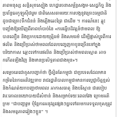
ភាពមនុស្ស សន្តិសុខស្បៀង ហេដ្ឋារចនាសម្ព័ន្ធសង្គម-សេដ្ឋកិច្ច និង
ប្រព័ន្ធអេកូឡូស៊ីជារួម ជាពិសេសតាមរយៈការបង្កនូវគ្រោះធម្មជាតិ
ដូចជាគ្រោះទឹកជំនន់ និងភ្លើងឆេះព្រៃ ជាដើម ។ ការណ៍នេះ ឆ្លុះ
បញ្ចាំងឱ្យឃើញពីភាពចាំបាច់នៃ «ការធ្វើបដិវត្តន៍ថាមពល ឱ្យ
បានលឿន និងប្រកបដោយយុត្តិធម៌ និងសមធម៌ ដើម្បីផ្លាស់ប្តូរពីការ
ផលិត និងប្រើប្រាស់ថាមពលដែលបញ្ចេញកាបូនច្រើនទៅក្នុង
បរិយាកាស ឆ្ពោះទៅការផលិត និងប្រើប្រាស់ថាមពលស្អាត អាច
កកើតឡើងវិញ និងមានប្រសិទ្ធភាពជាងមុន»។
សម្ដេចតេជោគូសបញ្ជាក់ថា ថ្វីត្បិតតែកម្ពុជា ជាប្រទេសដែលមាន
កម្រិតនៃការអភិវឌ្ឍទាប រាជរដ្ឋាភិបាលកម្ពុជាមានការប្តេជ្ញាចិត្តខ្ពស់
និងកំណត់យកបញ្ហាថាមពល អាកាសធាតុ និងបរិស្ថាន ជារបៀប
វារៈគោលនយោបាយដ៏សំខាន់ និងសម្រាប់រយៈពេលវែង ក្រោមអភិ
ក្រម “ជាបញ្ហារួម ប៉ុន្តែការអនុវត្តផ្សេងៗគ្នាទៅតាមការទទួលខុសត្រូវ
និងសមត្ថភាពរៀងៗខ្លួន” ។