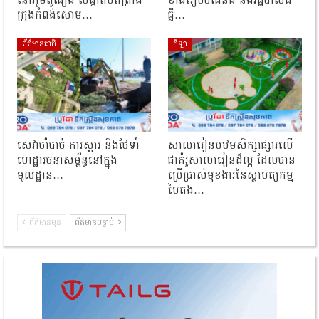
នៅភូមិពូធឿង សង្កាត់បិតត្រាំង
ខាងរៀបចំដែនដី និងរដ្ឋបាលដី
ក្រុងកំពង់សោម…
ធ្លី…
ព័ត៌មានជាតិ
កីឡា
សេវាចាំបាច់ ការស្តារ និងថែទាំ
សាលារៀនបឋមសិក្សាផ្សារលើ
ហេដ្ឋារចនាសម្ព័ន្ធនៅក្នុង
ជាគំរូសាលារៀនដ៏ល្អ ដែលបាន
មូលដ្ឋាន…
ប្រើប្រាស់មុខងារនៃស្ថាបត្យកម្ម
បៃតង…
ព័ត៌មានមុន
ព័ត៌មានបន្ទាប់