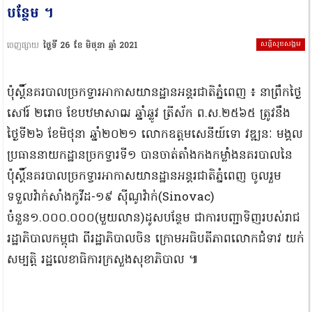
បន្ថែម ។
សន្តិសុខសង្គម
ចេញផ្សាយ
ថ្ងៃទី 26 ខែ មិថុនា ឆ្នាំ 2021
ប៉ុស្តិ៍នគរបាលច្រកទ្វារអាកាសយានដ្ឋានអន្តរជាតិភ្នំពេញ ៖ នាព្រឹកថ្ងៃ
សៅរ៍ ២រោច ខែបឋមាសាឍ ឆ្នាំឆ្លូវ ត្រីស័ក ព.ស.២៥៦៥ ត្រូវនឹង
ថ្ងៃទី២៦ ខែមិថុនា ឆ្នាំ២០២១ លោកឧត្តមសេនីយ៍ទោ វឌ្ឍនៈ មង្គល
ប្រធាននាយកដ្ឋានច្រកទ្វារទី១ បានចាត់តាំងកងកម្លាំងនគរបាលនៃ
ប៉ុស្តិ៍នគរបាលច្រកទ្វារអាកាសយានដ្ឋានអន្តរជាតិភ្នំពេញ ចូលរួម
ទទួលវ៉ាក់សាំងកូវីដ-១៩ ស៊ីណូវ៉ាក់(Sinovac)
ចំនួន១.០០០.០០០(មួយលាន)ដូសបន្ថែម ជាការបញ្ជាទិញរបស់រាជ
រដ្ឋាភិបាលកម្ពុជា ពីរដ្ឋាភិបាលចិន ក្រោមអធិបតីភាពលោកជំទាវ យក់
សម្បត្តិ រដ្ឋលេខាធិការក្រសួងសុខាភិបាល ៕