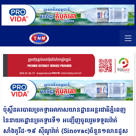
ប៉ុស្តិ៍នគរបាលច្រកទ្វារអាកាសយានដ្ឋានអន្តរជាតិភ្នំពេញ
នៃនាយកដ្ឋានច្រកទ្វារទី១ អញ្ជើញចូលរួមទទួលវ៉ាក់
សាំងកូវីដ-១៩ ស៉ីណូវ៉ាក់ (Sinovac)ចំនួន១លានដូស