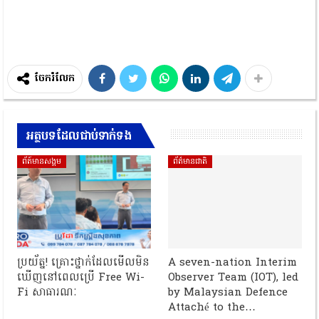
ចែករំលែក
អត្ថបទដែលជាប់ទាក់ទង
ព័ត៍មានសង្គម
ព័ត៌មានជាតិ
ប្រយ័ត្ន! គ្រោះថ្នាក់ដែលមើលមិន
A seven-nation Interim
ឃើញនៅពេលប្រើ Free Wi-
Observer Team (IOT), led
Fi សាធារណៈ
by Malaysian Defence
Attaché to the…