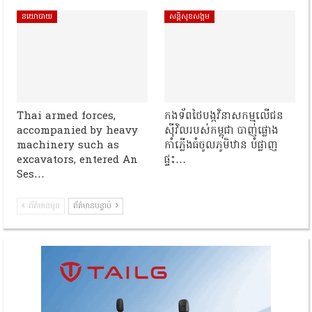
នយោបាយ
សន្តិសុខសង្គម
Thai armed forces,
កងទ័ពថៃបង្កវិនាសកម្មលើជន
accompanied by heavy
ស៊ីវិលរបស់កម្ពុជា បាញ់ផ្លោង
machinery such as
កាំភ្លើងធំចូលភូមិឋាន បំផ្លាញ
excavators, entered An
ផ្ទះ…
Ses…
ព័ត៌មានមុន
ព័ត៌មានបន្ទាប់