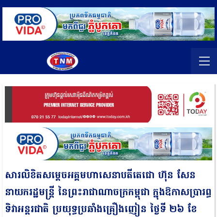
សារលិខិតសម្តេចអគ្គមហាសេនាបតីតេជោ ហ៊ុន សែន
នាយករដ្ឋមន្ត្រី នៃព្រះរាជាណាចក្រកម្ពុជា ក្នុងឱកាសប្រារព្ធ
ទិវាអន្តរជាតិ ប្រយុទ្ធប្រឆាំងគ្រឿងញៀន ថ្ងៃទី ២៦ ខែ