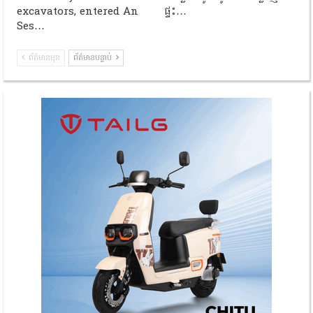
excavators, entered An
ផ្ទះ…
Ses…
ព័ត៌មានមុន
ព័ត៌មានបន្ទាប់