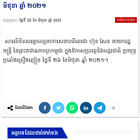
មិថុនា ឆ្នាំ ២០២១
សន្តិសុខសង្គម
ចេញផ្សាយ
ថ្ងៃទី 25 ខែ មិថុនា ឆ្នាំ 2021
សារលិខិតសម្តេចអគ្គមហាសេនាបតីតេជោ ហ៊ុន សែន នាយករដ្ឋ
មន្ត្រី នៃព្រះរាជាណាចក្រកម្ពុជា ក្នុងឱកាសប្រារព្ធទិវាអន្តរជាតិ ប្រយុទ្ធ
ប្រឆាំងគ្រឿងញៀន ថ្ងៃទី ២៦ ខែមិថុនា ឆ្នាំ ២០២១។
ចែករំលែក
អត្ថបទដែលជាប់ទាក់ទង