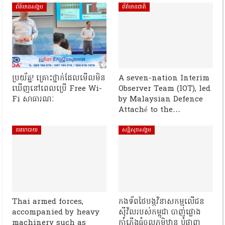
ព័ត៍មានសង្គម
ព័ត៌មានជាតិ
ប្រយ័ត្ន! គ្រោះថ្នាក់ដែលមើលមិន
A seven-nation Interim
ឃើញនៅពេលប្រើ Free Wi-
Observer Team (IOT), led
Fi សាធារណៈ
by Malaysian Defence
Attaché to the…
នយោបាយ
សន្តិសុខសង្គម
Thai armed forces,
កងទ័ពថៃបង្កវិនាសកម្មលើជន
accompanied by heavy
ស៊ីវិលរបស់កម្ពុជា បាញ់ផ្លោង
machinery such as
កាំភ្លើងធំចូលភូមិឋាន បំផ្លាញ