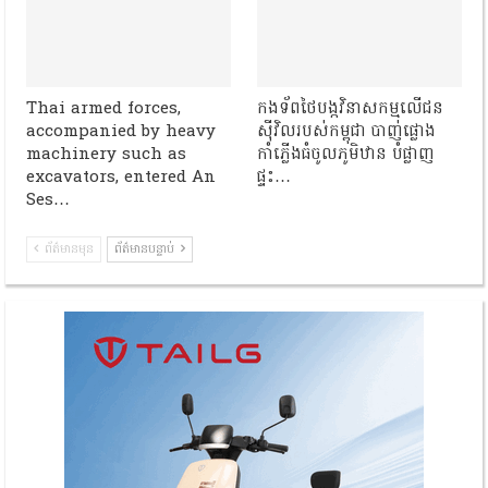
Thai armed forces,
កងទ័ពថៃបង្កវិនាសកម្មលើជន
accompanied by heavy
ស៊ីវិលរបស់កម្ពុជា បាញ់ផ្លោង
machinery such as
កាំភ្លើងធំចូលភូមិឋាន បំផ្លាញ
excavators, entered An
ផ្ទះ…
Ses…
ព័ត៌មានមុន
ព័ត៌មានបន្ទាប់