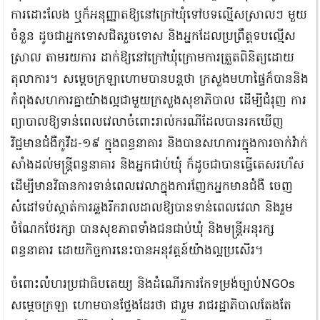
ការដោះលែង ឬក៏អនុញ្ញាតឱ្យនៅក្រៅឃុំទៅបទល្មើសស្រាលៗ មួយ
ចំនួន ដូចជាអ្នកទោសជិតរួចទោស និងអ្នកដែលប្រព្រឹត្តទបល្មើស
ស្រាល តាមរយការ ដាក់ឱ្យនៅក្រៅឃុំក្រោមការត្រួតពិនិត្យដោយ
តុលាការ។ សម្ដេចក្រឡាហោមបានបន្តថា ក្រសួងមហាផ្ទៃក៏បាននិង
កំពុងសហការគ្នាយ៉ាងល្អជាមួយក្រសួងសុខាភិបាល ដើម្បីជំរុញ ការ
ព្យាបាលឱ្យទាន់ពេលវេលាចំពោះរាល់ករណីដែលបានរកឃើញ
វិជ្ជមានជំងឺកូវីដ-១៩ ក្នុងពន្ធនាគារ និងបានសហការក្នុងការចាក់វ៉ាក់
សាំងដល់មន្រ្តីពន្ធនាគារ និងអ្នកជាប់ឃុំ ក៏ដូចជាបានធ្វើតេសរហ័ស
ដើម្បីមានវិធានការទាន់ពេលវេលាក្នុងការញែកអ្នកមានជំងឺ ចេញ
សំដៅទប់ស្កាត់ការឆ្លងរីករាលដាលឱ្យបានទាន់ពេលវេលា និងរួម
ចំណែកថែរក្សា បានសុខភាពទាំងជនជាប់ឃុំ និងមន្រ្តីអនុរក្ស
ពន្ធនាគារ ដោយកិច្ចការនេះបានអនុវត្តន៍យ៉ាងល្អប្រសើរ។
ចំពោះលំហរប្រជាធិបតេយ្យ និងដំណើរការកែទម្រង់ច្បាប់NGOs
សម្ដេចក្រឡា ហោមបានថ្លែងដែរថា ជារួម រាជរដ្ឋាភិបាលតែងតែ