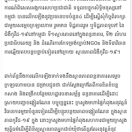
ការណ៍ពិសេសអង្គការសហប្រជាជាតិ ទទួលបន្ទុកសិទ្ធិមនុស្សនៅ
កម្ពុជា បានលើកឡើងនូវប្រធានបទចំនួន៤ ដើម្បីស្នើសុំកិច្ចពិភាក្សា
ជាមួយសម្ដេចក្រឡាហោម រួមមាន ទិដ្ឋភាពរួម ឬទិដ្ឋភាពទូទៅ នៃ
ជំងឺកូវីដ-១៩នៅកម្ពុជា ទី១ស្ថានភាពនៅក្នុងពន្ធនាគារ, ទី២ លំហរ
ប្រជាធិបតេយ្យ និង ដំណើរការកែទម្រង់ច្បាប់NGOs និងទី៣វិធាន
ការឆ្លើយតបបន្តបន្ទាប់ទៀតនៅក្រោយ ស្ថានភាពជំងឺកូវីដ-១៩។
ពាក់ព័ន្ធនឹងការលើកឡើងទាក់ទងនឹងស្ថានភាពពន្ធនាគារសម្ដេច
ក្រឡាហោមបាន ជម្រាបជូនថា ជាក់ស្ដែងក្រៅតែពីការខិតខំបន្ត
កសាង និងពង្រីកបន្ថែមហេដ្ឋារចនាសម្ព័ន្ធ ពន្ធនាគារដើម្បីដោះ
ស្រាយបញ្ហាចង្អៀតណែន បច្ចុប្បន្ននេះ ក្រសួងមហាផ្ទៃកំពុងអនុវត្តន៍
វិធានការមួយចំនួនទៀតដើម្បីបន្ធូរបន្ថយភាពចង្អៀតណែន ក្នុងស្ថាន
ភាពកូវីដ-១៩ ក្នុង នោះក្រសួងមហាផ្ទៃកំពុងសហការជាមួយក្រសួង
យុត្តិធម៌ដើម្បីពិនិត្យស្ថានភាពអ្នកជាប់ឃុំថាតើគួរតែអនុវត្តន៍នូវ