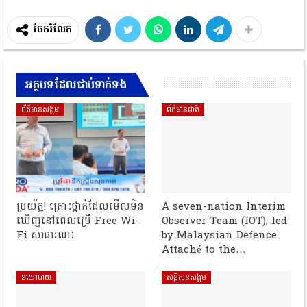
ចែករំលែក
អត្ថបទដែលជាប់ទាក់ទង
ព័ត៍មានសង្គម
ព័ត៌មានជាតិ
ប្រយ័ត្ន! គ្រោះថ្នាក់ដែលមើលមិន
A seven-nation Interim
ឃើញនៅពេលប្រើ Free Wi-
Observer Team (IOT), led
Fi សាធារណៈ
by Malaysian Defence
Attaché to the…
នយោបាយ
សន្តិសុខសង្គម