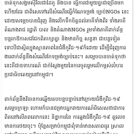
ចាត់ទុកសង្គមស៊ីវិលជាដៃគូ និងបាន ធ្វើការជាមួយគ្នាជាច្រើនមក
ហើយដែរ ជាពិសេទៅលើសំណើរធ្វើកំណែទម្រង់ ច្បាប់NGOs នេះ
ដោយសម្ដេចបានជំរុញ និងលើកទឹកចិត្តដល់ភាគីទាំងពីរ ទាំងភាគី
តំណាងរាជ រដ្ឋាភិ បាល និងតំណាងNGOs រួមទាំងភាគីពាក់ព័ន្ធ
បន្តរកឱកាសជជែកពិភាក្សាគ្នា និងមានកិច្ច សន្ទនា ជាបន្តទៀត
ទោះបីជាស្ថិតក្នុងស្ថានភាពនៃជំងឺកូវីដ-១៩ក៏ដោយ ដើម្បីជំរុញការ
ងារពាក់ព័ន្ធនឹងសំណើរកែទម្រង់ច្បាប់នេះ។ សម្ដេចបានចាត់ទុកថា
នេះគឺជាឧទាហរណ៍ ជាក់ស្ដែងមួយនៃការចូលរួមលើកម្ពស់លំហរ
ប្រជាធិបតេយ្យនៅកម្ពុជា។
ពាក់ព័ន្ធនឹងវិធានការឆ្លើយតបបន្តបន្ទាប់នៅក្រោយជំងឺកូវីដ-១៩
សម្ដេចក្រឡា ហោមក៏បានជម្រាបអ្នករាយការណ៍ពិសេសថាជាការ
ពិតនៅលើភពលោកនេះ និន្នាការនៃ ការឆ្លងជំងឺកូវីដ-១៩ តួលេខ
មានការថយចុះ។ ប៉ុន្តែសម្រាប់កម្ពុជាពុំទាន់មានសភាពធូរ ស្រាល