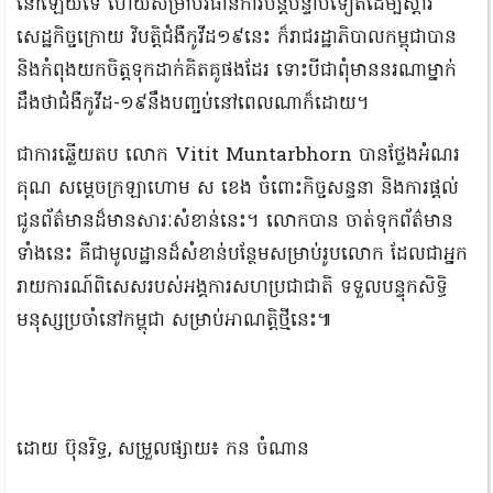
នៅឡើយទេ ហើយសម្រាប់វិធានការបន្តបន្ទាប់ទៀតដើម្បីស្ដារ
សេដ្ឋកិច្ចក្រោយ វិបត្តិជំងឺកូវីដ១៩នេះ ក៏រាជរដ្ឋាភិបាលកម្ពុជាបាន
និងកំពុងយកចិត្តទុកដាក់គិតគូផងដែរ ទោះបីជាពុំមាននរណាម្នាក់
ដឹងថាជំងឺកូវីដ-១៩នឹងបញ្ចប់នៅពេលណាក៏ដោយ។
ជាការឆ្លើយតប លោក Vitit Muntarbhorn បានថ្លែងអំណរ
គុណ សម្ដេចក្រឡាហោម ស ខេង ចំពោះកិច្ចសន្ទនា និងការផ្ដល់
ជូនព័ត៌មានដ៏មានសារៈសំខាន់នេះ។ លោកបាន ចាត់ទុកព័ត៌មាន
ទាំងនេះ គឺជាមូលដ្ឋានដ៏សំខាន់បន្ថែមសម្រាប់រូបលោក ដែលជាអ្នក
រាយការណ៍ពិសេសរបស់អង្គការសហប្រជាជាតិ ទទួលបន្ទុកសិទ្ធិ
មនុស្សប្រចាំនៅកម្ពុជា សម្រាប់អាណត្តិថ្មីនេះ៕
ដោយ ប៊ុនរិទ្ធ, សម្រួលផ្សាយ៖ កន ចំណាន