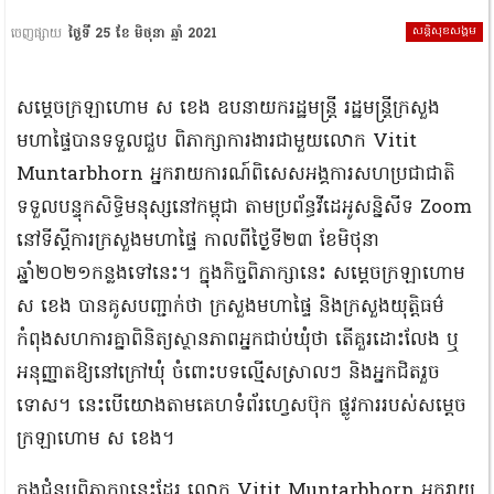
សន្តិសុខសង្គម
ចេញផ្សាយ
ថ្ងៃទី 25 ខែ មិថុនា ឆ្នាំ 2021
សម្ដេចក្រឡាហោម ស ខេង ឧបនាយករដ្ឋមន្ត្រី រដ្ឋមន្ត្រីក្រសួង
មហាផ្ទៃបានទទួលជួប ពិភាក្សាការងារជាមួយលោក Vitit
Muntarbhorn អ្នករាយការណ៍ពិសេសអង្គការសហប្រជាជាតិ
ទទួលបន្ទុកសិទ្ធិមនុស្សនៅកម្ពុជា តាមប្រព័ន្ធវីដេអូសន្និសីទ Zoom
នៅទីស្ដីការក្រសួងមហាផ្ទៃ កាលពីថ្ងៃទី២៣ ខែមិថុនា
ឆ្នាំ២០២១កន្លងទៅនេះ។ ក្នុងកិច្ចពិភាក្សានេះ សម្ដេចក្រឡាហោម
ស ខេង បានគូសបញ្ជាក់ថា ក្រសួងមហាផ្ទៃ និងក្រសួងយុត្តិធម៌
កំពុងសហការគ្នាពិនិត្យស្ថានភាពអ្នកជាប់ឃុំថា តើគួរដោះលែង ឬ
អនុញ្ញាតឱ្យនៅក្រៅឃុំ ចំពោះបទល្មើសស្រាលៗ និងអ្នកជិតរួច
ទោស។ នេះបើយោងតាមគេហទំព័រហ្វេសប៊ុក ផ្លូវការរបស់សម្ដេច
ក្រឡាហោម ស ខេង។
ក្នុងជំនួបពិភាក្សានេះដែរ លោក Vitit Muntarbhorn អ្នករាយ