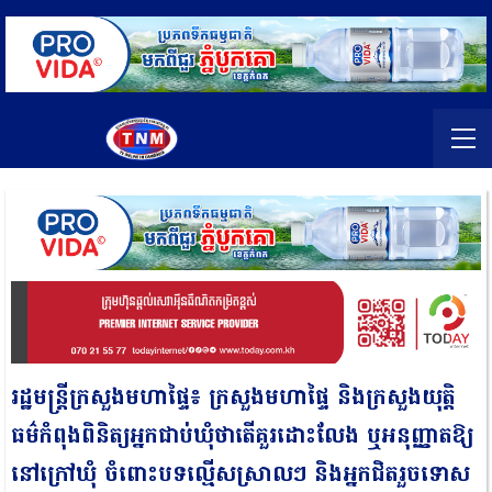
រដ្ឋមន្រ្ដីក្រសួងមហាផ្ទៃ៖ ក្រសួងមហាផ្ទៃ និងក្រសួងយុត្តិ
ធម៌កំពុងពិនិត្យអ្នកជាប់ឃុំថាតើគួរដោះលែង ឬអនុញ្ញាតឱ្យ
នៅក្រៅឃុំ ចំពោះបទល្មើសស្រាលៗ និងអ្នកជិតរួចទោស