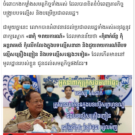
ចំពោះកងកម្លាំងសមត្ថកិច្ចទាំងអស់ ដែលបានខិតខំបំពេញភារកិច្ច
បង្ក្រាបបទល្មើស និងបម្រើប្រជាពលរដ្ឋ។
ជាមួយគ្នានេះ លោកបានអំពាវនាវដល់ប្រជាពលរដ្ឋទាំងអស់អនុវត្តនូវ
ពាក្យស្លោក
«៣កុំ ១រាយការណ៍»
ដែលមានន័យថា
«កុំពាក់ព័ន្ធ កុំ
អន្តរាគមន៍ កុំលើកលែងក្នុងបទល្មើសនានា និងជួយរាយការណ៍ពីបទ
ល្មើសគ្រឿងញៀន និងបទល្មើសផ្សេងៗទៀត»
ដែលកើតមាននៅ
មូលដ្ឋានរបស់ខ្លួន ជូនដល់សមត្ថកិច្ចផងដែរ៕