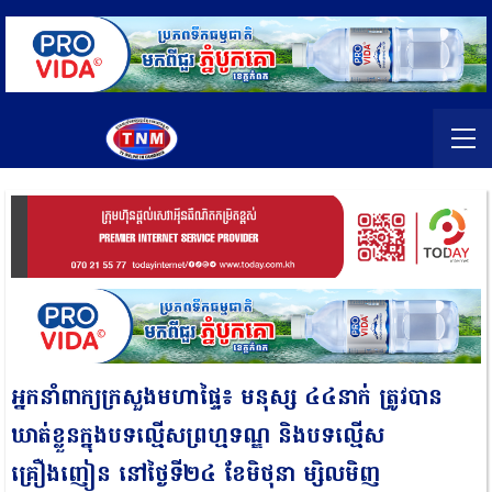
អ្នកនាំពាក្យក្រសួងមហាផ្ទៃ៖ មនុស្ស ៤៤នាក់ ត្រូវបាន
ឃាត់ខ្លួនក្នុងបទល្មើសព្រហ្មទណ្ឌ និងបទល្មើស
គ្រឿងញៀន នៅថ្ងៃទី២៤ ខែមិថុនា ម្សិលមិញ