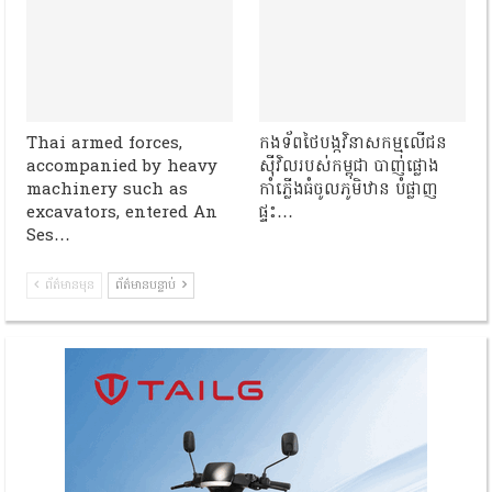
Thai armed forces,
កងទ័ពថៃបង្កវិនាសកម្មលើជន
accompanied by heavy
ស៊ីវិលរបស់កម្ពុជា បាញ់ផ្លោង
machinery such as
កាំភ្លើងធំចូលភូមិឋាន បំផ្លាញ
excavators, entered An
ផ្ទះ…
Ses…
ព័ត៌មានមុន
ព័ត៌មានបន្ទាប់