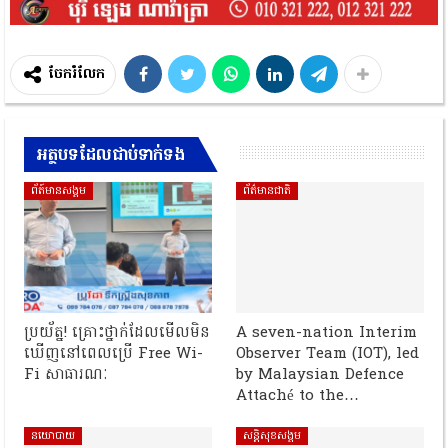
ចែករំលែក
អត្ថបទដែលជាប់ទាក់ទង
ព័ត៍មានសង្គម
ព័ត៌មានជាតិ
ប្រយ័ត្ន! គ្រោះថ្នាក់ដែលមើលមិន
A seven-nation Interim
ឃើញនៅពេលប្រើ Free Wi-
Observer Team (IOT), led
Fi សាធារណៈ
by Malaysian Defence
Attaché to the…
នយោបាយ
សន្តិសុខសង្គម