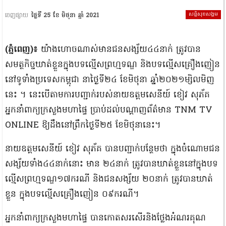
សន្តិសុខសង្គម
ចេញផ្សាយ
ថ្ងៃទី 25 ខែ មិថុនា ឆ្នាំ 2021
(ភ្នំពេញ)៖
យ៉ាងហោចណាស់មានជនសង្ស័យ៤៤នាក់ ត្រូវបាន
សមត្ថកិច្ចឃាត់ខ្លួនក្នុងបទល្មើសព្រហ្មទណ្ឌ និងបទល្មើសគ្រឿងញៀន
នៅទូទាំងប្រទេសកម្ពុជា នាថ្ងៃទី២៤ ខែមិថុនា ឆ្នាំ២០២១ម្សិលមិញ
នេះ ។ នេះបើតាមការបញ្ជាក់របស់នាយឧត្តមសេនីយ៍ ខៀវ សុភ័គ
អ្នកនាំពាក្យក្រសួងមហាផ្ទៃ ប្រាប់ដល់បណ្តាញព័ត៌មាន TNM TV
ONLINE ឱ្យដឹងនៅព្រឹកថ្ងៃទី២៥ ខែមិថុនានេះ។
នាយឧត្តមសេនីយ៍ ខៀវ សុភ័គ បានបញ្ជាក់បន្ថែមថា ក្នុងចំណោមជន
សង្ស័យទាំង៤៤នាក់នោះ មាន ២៤នាក់ ត្រូវបានឃាត់ខ្លួននៅក្នុងបទ
ល្មើសព្រហ្មទណ្ឌ១៧ករណី និងជនសង្ស័យ ២០នាក់ ត្រូវបានឃាត់
ខ្លួន ក្នុងបទល្មើសគ្រឿងញៀន ០៩ករណី។
អ្នកនាំពាក្យក្រសួងមហាផ្ទៃ បានកោតសរសើរនិងថ្លែងអំណរគុណ