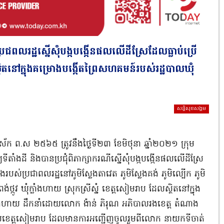
ប្រជពលរដ្ឋស្នេីសុំបង្កបង្កេីនផលលេីដីស្រែដែលធ្លាប់ប្រេី
្ថិតនៅក្នុងគម្រោងបង្កេីតព្រៃសហគមន៍របស់រដ្ឋបាលឃុំ
សន្តិសុខសង្គម
្រីស័ក​ ព.ស​ ២៥៦៥​ ត្រូវនឹងថ្ងៃទី២៣​ ខែមិថុនា​ ឆ្នាំ២០២១​ ក្រុម
ទីតាំងដី និងបានប្រជុំពិភាក្សាករណីស្នេីសុំបង្កបង្កេីនផលលេីដីស្រែ
ឹងរបស់ប្រជាពលរដ្ឋនៅភូមិស្លែងតាវេត​ ភូមិស្លែងគង់​ ភូមិល្បេីក​ ភូមិ
់ថ្កូវ​ ឃុំក្លាំងហាយ​ ស្រុកស្រីស្នំ​ ខេត្តសៀមរាប​ ដែលស្ថិតនៅក្នុង
ំងហាយ​ ដឹកនាំដោយលោក​ ង៉ាន់​ ភិរុណ​ អភិបាលរងខេត្ត​ តំណាង
ខេត្តសៀមរាប​ ដែលមានការអញ្ជេីញចូលរួមពីលោក​ នាយកទីចាត់