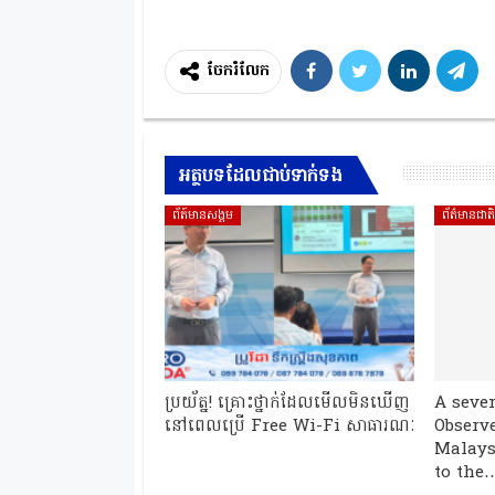
ចែករំលែក
អត្ថបទដែលជាប់ទាក់ទង
ព័ត៍មានសង្គម
ព័ត៌មានជាត
ប្រយ័ត្ន! គ្រោះថ្នាក់ដែលមើលមិនឃើញ
A seve
នៅពេលប្រើ Free Wi-Fi សាធារណៈ
Observe
Malays
to the