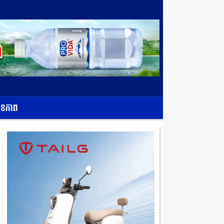
ុខភាព