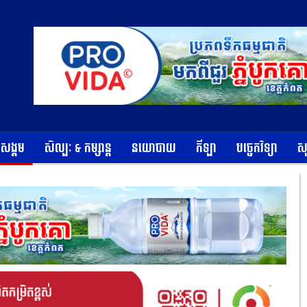
ខសង្គម
សិល្បៈ & កម្សាន្ត
នយោបាយ
កីឡា
បច្ចេកវិទ្យា
ស