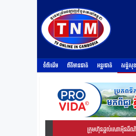
ទំព័រដើម
ព័ត៌មានជាតិ
អន្តរជាតិ
សន្តិសុ