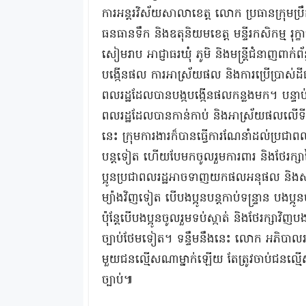
ការអន្តរវិស័យសាលាខេត្ត​ លោក​ ប្រធានក្រុមប្រឹក្
ធនធានទឹក​ និងឧតុនិយមខេត្ត​ មន្ទីរកសិកម្ម​ រុ
សៀមរាប​ អាជ្ញាធរឃុំ​ ភូមិ​ និងមន្រ្តីជំនាញពាក់ព័ន
បង្កេីនផល​ ការអាស្រ័យផល​ និងការប្រេីប្រាស់ដីជ
ពលរដ្ឋដែលបានបង្កបង្កើនផលកន្លងមក។ បន្ទាប់ពី
ពលរដ្ឋដែលបានកាន់កាប់​ និងអាស្រ័យផលលេីទី
នេះ​ ក្រុមការងារក៏បានធ្វេីការណែនាំដល់ប្រជា
បន្តទៀត ហើយបែមកចូលរួមការពារ​ និងថែរក្សា
ប្អូនប្រជាពលរដ្ឋអាចទាញយកផលអនុផល​ និងស
ម្យ៉ាងវិញទៀត បើបងប្អូនបន្តកាប់ទន្ទ្រា
ប៉ុន្តែបើបងប្អូនចូលរួមទប់ស្កាត់​ និងថែរក្ស
ច្បាប់ថែមទៀត។ ទន្ទឹមនឹងនេះ លោក អភិបាលរង
មួយជនល្មើសណាម្នាក់ឡើយ តែត្រូវចាប់ជនល្
ច្បាប់៕