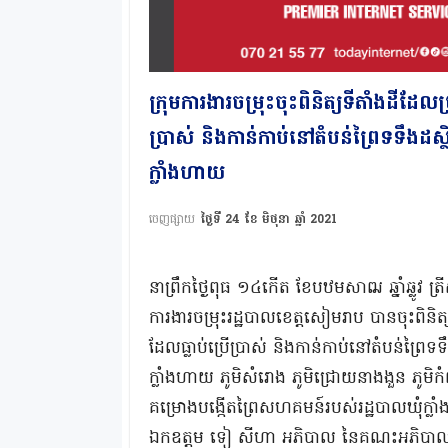
ក្រុមការងារចម្រុះចុះពិនិត្យ​ទីតាំងដី​ដែល
ប្រាស់​ និងកាន់កាប់នៅតំបន់ព្រៃទទឹងដស
ក្លាំងហាយ
ចេញផ្សាយ
ថ្ងៃទី 24 ខែ មិថុនា ឆ្នាំ 2021
នាព្រឹកថ្ងៃពុធ​ ១៤កេីត​ ខែបឋមសាឍ​ ឆ្នាំឆ្លូវ​ ត
ការងារចម្រុះរដ្ឋបាលខេត្តសៀមរាប​ បានចុះពិនិត្យ​
ដែលធ្លាប់ប្រេីប្រាស់​ និងកាន់កាប់នៅតំបន់ព្រៃទទ
ក្លាំងហាយ​ ភូមិសំរោង​ ភូមិជ្រោយនាងងួន​ ភូមិកំពង
គម្រោងបង្កេីតព្រៃសហគមន៍របស់រដ្ឋបាលឃុំក្លា
ឯកឧត្តម​ ទៀ​ សីហា​ អភិបាល​ នៃគណះអភិបាល