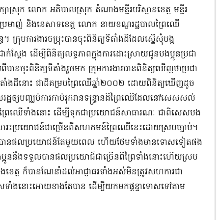
សាស្រុក​ លោក​ អភិបាលស្រុក​ តំណាងមន្ទីរបរិស្ថានខេត្ត​ មន្ទីរ
ក្ខាប្រមាញ់​ និងនេសាទខេត្ត​ លោក​ នាយខណ្ឌរដ្ឋបាលព្រៃឈេី
្ធ។ ក្រុមការងារ​ចម្រុះបានចុះពិនិត្យទីតាំងដីដែលស្នេីសុំបង្ក
ាក់ស្តែង​ ដេីម្បីពិនិត្យលទ្ធភាពក្នុងការដោះស្រាយជូនបងប្អូនប្រជា
បានចុះពិនិត្យទីតាំងរួចមក​ ក្រុមការងារបានពិនិត្យឃេីញថាប្រជា
តាំងដីនោះ ជាដីគម្របព្រៃឈេីឆ្នាំ២០០២​ ដោយពិនិត្យឃើញដូច
ពលរដ្ឋឲ្យបញ្ឈប់ការកាប់រុករាន​ទន្រ្ទានដីព្រៃ​ឈេីដែលនៅសេសសល់
ព្រៃឈេី​ទាំងនោះ ដេីម្បីទុកជាប្រយោជន៍សាធារណៈ​ ជាពិសេសបង
ារះប្រយោជន៍ជាច្រេីនពីសហគមន៍ព្រៃឈេីនេះដោយស្របច្បាប់។
ន​ បងប្អូនបានផលប្រយោជន៍តែមួយពេល ហើយថែមទាំងមានទោសទៀតផង
ាវិញបងប្អូននឹងទទួលបានផលប្រយោជ៍ជាច្រើនពីព្រៃទាំងនោះហើយស្រប
ខេត្ត​ ក៏បានណែនាំដល់អាជ្ញាធរទាំងអស់មិនត្រូវសហការជា
មើសទាំងនោះអោយខាងតែបាន​ ដើម្បីយកមកផ្តន្ទាទោសទៅតាម