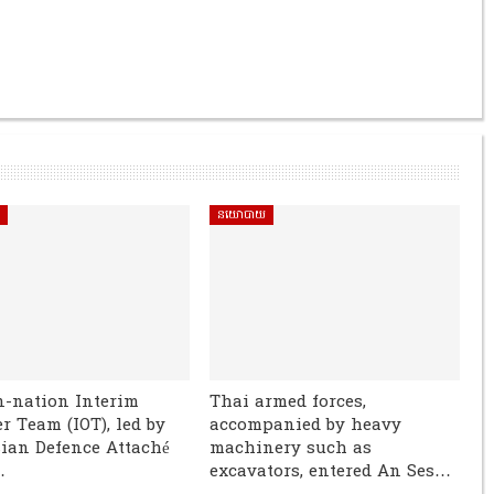
ិ
នយោបាយ
n-nation Interim
Thai armed forces,
r Team (IOT), led by
accompanied by heavy
ian Defence Attaché
machinery such as
…
excavators, entered An Ses…