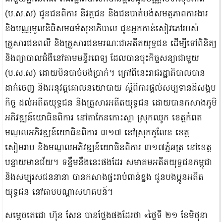
(ប.ស.ស) ជូនជនពិការ និវត្តជន និងជនបាត់បង់សមត្ថភាពការងារ
និងបណ្ណមូលនិធិសមធម៌សុខាភិបាល ជូនអ្នកកាន់សៀវភៅរបស់
គ្រួសារជនពលី និងគ្រួសារជនមរណៈជាអតីតយុទ្ធជន ដើម្បីទៅពិនិត្យ
និងព្យាបាលជំងឺនៅតាមមន្ទីរពេទ្យ ដែលបានចុះកិច្ចសន្យាជាមួយ
(ប.ស.ស) ដោយមិនបាច់បង់ប្រាក់។ ក្រៅពីនេះរាជរដ្ឋាភិបាលបាន
ដាក់ចេញ និងអនុវត្តគោលនយោបាយ ស្តីពីការផ្តល់សម្បទានដីសង្គម
កិច្ច ដល់អតីតយុទ្ធជន និងគ្រួសារអតីតយុទ្ធជន ដោយបានកសាងភូមិ
អភិវឌ្ឍន៍យោធិនពិការ នៅតាកែនកោះស្លា ស្រុកឈូក ខេត្តកំពត
មណ្ឌលអភិវឌ្ឍន៍យោធិនពិការ ៣១៧ នៅស្រុកគូលែន ខេត្ត
សៀមរាប និងមណ្ឌលអភិវឌ្ឍន៍យោធិនពិការ ៣១៧ភ្នំឆត្រ នៅខេត្ត
បន្ទាយមានជ័យ។ ទន្ទឹមនឹងនេះផងដែរ សមាគមអតីតយុទ្ធជនកម្ពុជា
និងសម្បុរសជននានា បានកសាងផ្ទះរាប់ពាន់ខ្នង ជូនបងប្អូនអតីត
យុទ្ធជន នៅតាមបណ្តាសហគមន៍។
សម្ដេចតេជោ ហ៊ុន សែន បានថ្លែងផងដែរថា «ថ្ងៃទី ២១ ខែមិថុនា