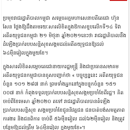
ប្រមុខរាជរដ្ឋាភិបាលកម្ពុជា សម្ដេចអគ្គមហាសេនាបតីតេជោ ហ៊ុន
សែន ថ្លែងឱ្យដឹងតាមរយៈសារលិខិតក្នុងឱកាសខួបលើកទី១៤ ទិវា
អតីតយុទ្ធជនកម្ពុជា ២១ មិថុនា ឆ្នាំ២០២១នេះថា រាជរដ្ឋាភិបាលនឹង
ដំឡើងប្រាក់របបសន្តិសុខសង្គមដល់អតីតយុទ្ធជនឱ្យដល់
៦៤ម៉ឺនរៀលក្នុងមួយខែ។
ក្នុងសារលិខិតសម្ដេចតេជោនាយករដ្ឋមន្ត្រី និងជាប្រធានសមាគម
អតីតយុទ្ធជនកម្ពុជាបានគូសបញ្ជាក់ថា « បច្ចុប្បន្ននេះ អតីតយុទ្ធជន
ចំនួន ១០១ ២៨៧ នាក់ ព្រមទាំងអ្នកនៅក្នុងបន្ទុកចំនួន ១៥១
០០៧ នាក់ កំពុងទទួលប្រាក់របបសន្តិសុខសង្គមប្រចាំខែពីរដ្ឋ។ គិត
ចាប់ពីខែមេសា ឆ្នាំ២០២០ តទៅ រាជរដ្ឋាភិបាលបានតំឡើង
ប្រាក់របបសន្តិសុខ សង្គមប្រចាំខែជូននិវត្តជន ជនបាត់បង់សមត្ថភាព
ការងារ និងជនពិការ ចាប់ពី ៥៦ម៉ឺនរៀល ដល់៦២ម៉ឺនរៀល និងត្រូវ
បន្ថែមឱ្យដល់ត្រឹម ៦៤ម៉ឺនរៀល ក្នុងមួយខែ»។