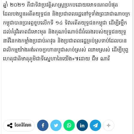
ឆ្នាំ ២០២១ គឺជាទិវាប្រវត្តិសាស្ត្រប្រកបដោយមោទនភាពបំផុត
ដែលបងប្អូនអតីតយុទ្ធជន និងប្រជាពលរដ្ឋនៅទូទាំងព្រះរាជាណាចក្រ
កម្ពុជាបានប្រារព្ធខួបលើកទី ១៤ ទិវាអតីតយុទ្ធជនកម្ពុជា ដើម្បីរម្លឹក
ដល់គំរូវីរភាពដ៏មោះមុត និងគុណបំណាច់ដ៏ធំធេងរបស់យុទ្ធជនយុទ្ធ
នារីនៃកងកម្លាំងប្រដាប់អាវុធ និងប្រជាពលរដ្ឋគ្រប់ស្រទាប់ដែលបាន
ពលិកម្មយ៉ាងអង់អាចក្លាហានបូជាសាច់ស្រស់ ឈាមស្រស់ ដើម្បីបុព្វ
ហេតុជាតិមាតុភូមិជាទីស្នេហានៃយើង»៕ដោយ ជឹម ណារី
ចែករំលែក