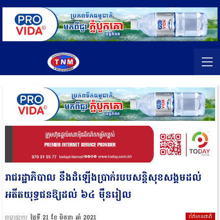
រាជរដ្ឋាភិបាល នឹងដំឡើងប្រាក់របបសន្តិសុខសង្គមដល់
អតីតយុទ្ធជនឱ្យដល់ ៦៤ ម៉ឺនរៀល
ព័ត៌មានជាតិ
ចេញផ្សាយ
ថ្ងៃទី 21 ខែ មិថុនា ឆ្នាំ 2021