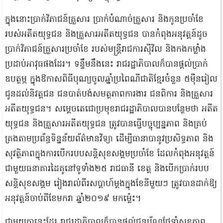
ក្នុងនោះប្រាក់វិភាជន៍គ្រួសារ ប្រាក់បំណាច់គ្រួសារ និងកូនប្រចាំខែ
របស់អតីតយុទ្ធជន និងគ្រួសារអតីតយុទ្ធជន បានកំពុងអនុវត្តន៍ដូច
ប្រាក់វិភាជន៍គ្រួសារប្រចាំខែ របស់មន្ត្រីរាជការស៊ីវិល និងកងកម្លាំង
ប្រដាប់អាវុធផងដែរ។ ទន្ទឹមនឹងនេះ រាជរដ្ឋាភិបាលក៏បានផ្តល់ប្រាក់
ឧបត្ថម្ភ ក្នុងឱកាសពិធីបុណ្យចូលឆ្នាំប្រពៃណីជាតិខ្មែរចំនួន ៥ម៉ឺនរៀល
ជូនដល់និវត្តជន ជនបាត់បង់សមត្ថភាពការងារ ជនពិការ និងគ្រួសារ
អតីតយុទ្ធជន។ សម្ដេចតេជោប្រមុខរាជរដ្ឋាភិបាលបានបន្ថែមថា អតីត
យុទ្ធជន និងគ្រួសារអតីតយុទ្ធជន ត្រូវបានធ្វើបច្ចុប្បន្នភាព និងគ្រប់
គ្រងតាមប្រព័ន្ធទិន្នន័យព័ត៌មានវិទ្យា ដើម្បីធានាបានូវប្រសិទ្ធភាព និង
សុវត្ថិភាពក្នុងការបើករបបសន្តិសុខសង្គមប្រចាំខែ ដែលកំពុងអនុវត្តន៍
ជាមួយធនាគារដៃគូនៅទូទាំង២៥ រាជធានី ខេត្ត និងបើកប្រាក់របប
សន្តិសុខសង្គម រៀងរាល់ពីរសប្តាហ៍ម្តងក្នុងខែនីមួយៗ ត្រូវបានដាក់ឱ្យ
អនុវត្តន៍ចាប់ពីខែមករា ឆ្នាំ២០១៩ មកម្ល៉េះ។
ជាមួយគ្នានេះដែរ រាជរដ្ឋាភិបាលក៏បានផ្តល់ជូនប័ណ្ណថែទាំសុខភាព