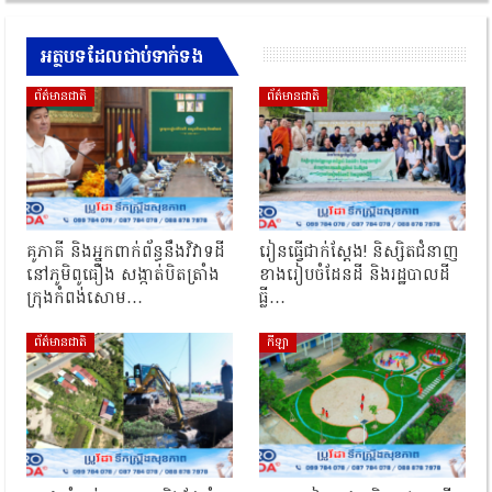
អត្ថបទដែលជាប់ទាក់ទង
ព័ត៌មានជាតិ
ព័ត៌មានជាតិ
គូភាគី និងអ្នកពាក់ព័ន្ធនឹងវិវាទដី
រៀនធ្វើជាក់ស្ដែង! និស្សិតជំនាញ
នៅភូមិពូធឿង សង្កាត់បិតត្រាំង
ខាងរៀបចំដែនដី និងរដ្ឋបាលដី
ក្រុងកំពង់សោម…
ធ្លី…
ព័ត៌មានជាតិ
កីឡា