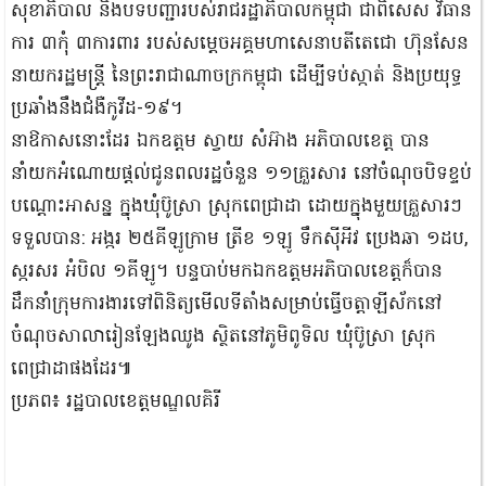
សុខាភិបាល និងបទបញ្ជារបស់រាជរដ្ឋាភិបាលកម្ពុជា ជាពិសេស វិធាន
ការ ៣កុំ ៣ការពារ របស់សម្តេចអគ្គមហាសេនាបតីតេជោ ហ៊ុនសែន
នាយករដ្ឋមន្រ្តី នៃព្រះរាជាណាចក្រកម្ពុជា ដើម្បីទប់ស្កាត់ និងប្រយុទ្ធ
ប្រឆាំងនឹងជំងឺកូវីដ-១៩។
នាឱកាសនោះដែរ ឯកឧត្តម ស្វាយ សំអ៊ាង អភិបាលខេត្ត បាន
នាំយកអំណោយផ្តល់ជូនពលរដ្ឋចំនួន ១១គ្រួរសារ នៅចំណុចបិទខ្ទប់
បណ្តោះអាសន្ន ក្នុងឃុំប៊ូស្រា ស្រុកពេជ្រាដា ដោយក្នុងមួយគ្រួសារៗ
ទទួលបាន: អង្ករ ២៥គីឡូក្រាម ត្រីខ​ ១ឡូ​ ទឹកស៊ីអីវ ប្រេងឆា​ ១ដប,​
ស្ករសរ អំបិល​ ១គីឡូ។​ បន្ទបាប់មកឯកឧត្តមអភិបាលខេត្តក៏បាន
ដឹកនាំក្រុមការងារទៅពិនិត្យមើលទីតាំងសម្រាប់ធ្វើចត្តាឡីស័កនៅ
ចំណុចសាលារៀនឡែងឈូង​ ស្ថិតនៅភូមិពូទិល ឃុំប៊ូស្រា ស្រុក
ពេជ្រាដាផងដែរ៕
ប្រភព៖ រដ្ឋបាលខេត្តមណ្ឌលគិរី