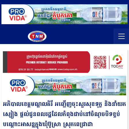
អភិបាលខេត្តមណ្ឌលគិរី អញ្ជើញចុះសួរសុខទុក្ខ និងនាំយក
ស្បៀង ផ្តល់ជូនពលរដ្ឋដែលកំពុងជាប់នៅចំណុចបិទខ្ទប់
បណ្តោះអាសន្នក្នុងឃុំប៊ូស្រា ស្រុកពេជ្រាដា