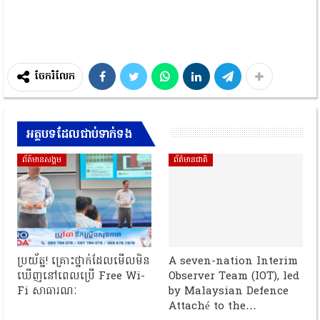
ចែករំលែក
អត្ថបទដែលជាប់ទាក់ទង
ព័ត៍មានសង្គម
ព័ត៌មានជាតិ
ប្រយ័ត្ន! គ្រោះថ្នាក់ដែលមើលមិន
A seven-nation Interim
ឃើញនៅពេលប្រើ Free Wi-
Observer Team (IOT), led
Fi សាធារណៈ
by Malaysian Defence
Attaché to the…