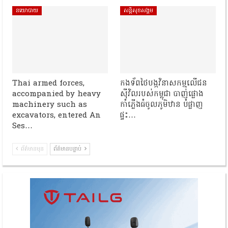
នយោបាយ
សន្តិសុខសង្គម
Thai armed forces,
កងទ័ពថៃបង្កវិនាសកម្មលើជន
accompanied by heavy
ស៊ីវិលរបស់កម្ពុជា បាញ់ផ្លោង
machinery such as
កាំភ្លើងធំចូលភូមិឋាន បំផ្លាញ
excavators, entered An
ផ្ទះ…
Ses…
ព័ត៌មានមុន
ព័ត៌មានបន្ទាប់