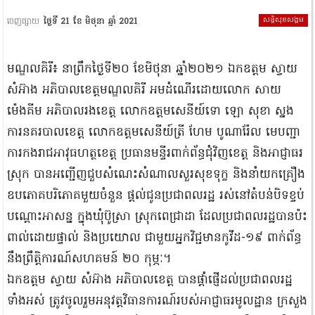
សន្តិសុខសង្គម
ចេញផ្សាយ
ថ្ងៃទី 21 ខែ មិថុនា ឆ្នាំ 2021
មណ្ឌលគិរី៖ នាព្រឹកថ្ងៃទី២០ ខែមិថុនា ឆ្នាំ២០២១ ឯកឧត្តម ស្វាយ
សំអ៊ាង អភិបាលខេត្តមណ្ឌលគិរី អមដំណើរដោយលោក សាយ
ម៉េងគីម អភិបាលរងខេត្ត លោកឧត្តមសេនីយ៍ទោ ឡោ សុខា ស្នង
ការនគរបាលខេត្ត លោកឧត្តមសេនីយ៍ត្រី ហែម បូណារ៉ែល មេបញ្ជា
ការកងរាជអាវុធហត្ថខេត្ត ប្រធានមន្ទីរពាក់ព័ន្ធជុំវិញខេត្ត​ និងអាជ្ញាធរ
ស្រុក​ បានអញ្ជើញជួបសំណេះសំណាលសួរសុខទុក្ខ និងនាំយកគ្រឿង
ឧបភោគបរិភោគមួយចំនួន ផ្តល់ជូនប្រជាពលរដ្ឋ រស់នៅតំបន់បិទខ្ទប់
បណ្តោះអាសន្ន ក្នុងឃុំប៊ូស្រា ស្រុកពេជ្រាដា ដែលប្រជាពលរដ្ឋបានប៉ះ
ពាល់ដោយផ្ទាល់ និងប្រយោល ជាមួយអ្នកវិជ្ជមានកូវីដ-១៩ ពាក់ព័ន្ធ
នឹងព្រឹត្តិការណ៍សហគមន៍ ២០ កុម្ភៈ។
ឯកឧត្តម ស្វាយ សំអ៊ាង អភិបាលខេត្ត បានផ្តាំផ្ញើដល់ប្រជាពលរដ្ឋ
ទាំងអស់ ត្រូវចូលរួមអនុវត្តវិធានការណ៍របស់អាជ្ញាធរមូលដ្ឋាន ក្រសួង