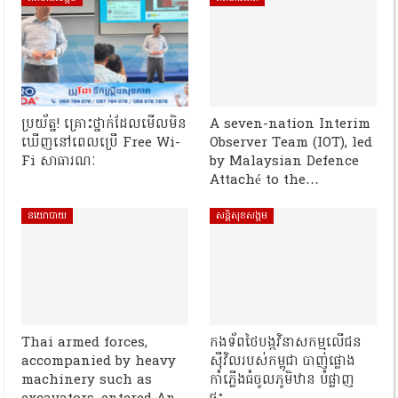
ប្រយ័ត្ន! គ្រោះថ្នាក់ដែលមើលមិន
A seven-nation Interim
ឃើញនៅពេលប្រើ Free Wi-
Observer Team (IOT), led
Fi សាធារណៈ
by Malaysian Defence
Attaché to the…
នយោបាយ
សន្តិសុខសង្គម
Thai armed forces,
កងទ័ពថៃបង្កវិនាសកម្មលើជន
accompanied by heavy
ស៊ីវិលរបស់កម្ពុជា បាញ់ផ្លោង
machinery such as
កាំភ្លើងធំចូលភូមិឋាន បំផ្លាញ