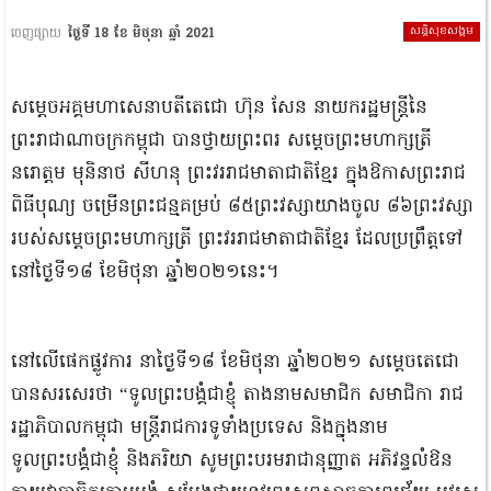
សន្តិសុខសង្គម
ចេញផ្សាយ
ថ្ងៃទី 18 ខែ មិថុនា ឆ្នាំ 2021
សម្ដេចអគ្គមហាសេនាបតីតេជោ ហ៊ុន សែន នាយករដ្ឋមន្ត្រីនៃ
ព្រះរាជាណាចក្រកម្ពុជា បានថ្វាយព្រះពរ សម្តេចព្រះមហាក្សត្រី
នរោត្តម មុនិនាថ សីហនុ ព្រះវររាជមាតាជាតិខ្មែរ ក្នុងឱកាសព្រះរាជ
ពិធីបុណ្យ ចម្រើនព្រះជន្មគម្រប់ ៨៥ព្រះវស្សាយាងចូល ៨៦ព្រះវស្សា
របស់សម្តេចព្រះមហាក្សត្រី ព្រះវររាជមាតាជាតិខ្មែរ ដែលប្រព្រឹត្តទៅ
នៅថ្ងៃទី១៨ ខែមិថុនា ឆ្នាំ២០២១នេះ។
នៅលើផេកផ្លូវការ នាថ្ងៃទី១៨ ខែមិថុនា ឆ្នាំ២០២១ សម្ដេចតេជោ
បានសរសេរថា “ទូលព្រះបង្គំជាខ្ញុំ តាងនាមសមាជិក សមាជិកា រាជ
រដ្ឋាភិបាលកម្ពុជា មន្ត្រីរាជការទូទាំងប្រទេស និងក្នុងនាម
ទូលព្រះបង្គំជាខ្ញុំ និងភរិយា សូមព្រះបរមរាជានុញ្ញាត អភិវន្ទលំឱន