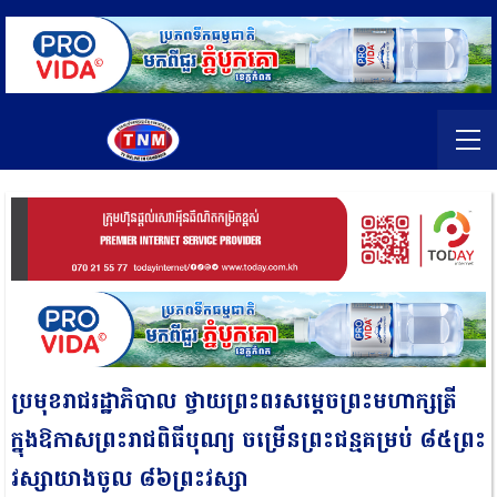
ប្រមុខរាជរដ្ឋាភិបាល ថ្វាយព្រះពរសម្តេចព្រះមហាក្សត្រី
ក្នុងឱកាសព្រះរាជពិធីបុណ្យ ចម្រើនព្រះជន្មគម្រប់ ៨៥ព្រះ
វស្សាយាងចូល ៨៦ព្រះវស្សា