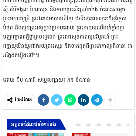
កាយវាចាចិត្តក្រាបបង្គំ សម្តែងថ្វាយនូវព្រះសព្ទសាធុការពរជ័យ បវរសួ
ស្តី សិរីមង្គល វិបុលសុខ និងមហាប្រសើរគ្រប់យ៉ាង ចំពោះសម្តេច
ព្រះមហាក្សត្រី ព្រះវររាជមាតាជាតិខ្មែរ ជាទីគោរពសក្ការៈដ៏ខ្ពង់ខ្ពស់
បំផុត និងសូមព្រះអង្គទ្រង់ប្រកបដោយ ព្រះកាយពលរឹងមាំខ្លាំងក្លា
បញ្ញាញាណភ្លឺថ្លាត្រចះត្រចង់ ព្រះរាជសុខភាពល្អបរិបូរណ៍ ព្រះ
ជន្មាយុយឺនយូរជាងរយព្រះវស្សា និងចាកផុតពីព្រះរោគាព្យាធិនានា ជា
អង្វែងតរៀងទៅ”៕
ដោយ ជឹម ណារី, សម្រួលផ្សាយ៖ កន ចំណាន
ចែករំលែក
អត្ថបទដែលជាប់ទាក់ទង
ព័ត៍មានសង្គម
ព័ត៌មានជាតិ