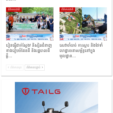
ព័ត៌មានជាតិ
ព័ត៌មានជាតិ
រៀនធ្វើជាក់ស្ដែង! និស្សិតជំនាញ
សេវាចាំបាច់ ការស្តារ និងថែទាំ
ខាងរៀបចំដែនដី និងរដ្ឋបាលដី
ហេដ្ឋារចនាសម្ព័ន្ធនៅក្នុង
ធ្លី…
មូលដ្ឋាន…
ព័ត៌មានមុន
ព័ត៌មានបន្ទាប់