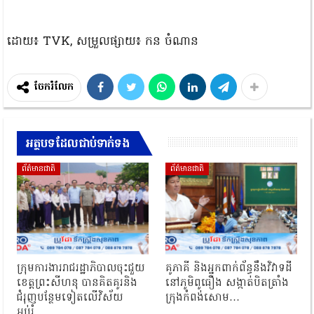
ដោយ៖ TVK, សម្រួលផ្សាយ៖ កន ចំណាន
ចែករំលែក
អត្ថបទដែលជាប់ទាក់ទង
ព័ត៌មានជាតិ
ព័ត៌មានជាតិ
ក្រុមការងាររាជរដ្ឋាភិបាលចុះជួយ
គូភាគី និងអ្នកពាក់ព័ន្ធនឹងវិវាទដី
ខេត្តព្រះសីហនុ បានគិតគូរនិង
នៅភូមិពូធឿង សង្កាត់បិតត្រាំង
ជំរុញបន្ថែមទៀតលើវិស័យ
ក្រុងកំពង់សោម…
អប់រំ…