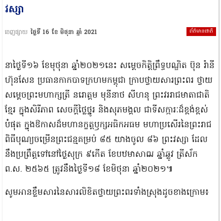
វស្សា
ព័ត៌មានជាតិ
ចេញផ្សាយ
ថ្ងៃទី 16 ខែ មិថុនា ឆ្នាំ 2021
នាថ្ងៃទី១៦ ខែមុថុនា ឆ្នាំ២០២១នេះ សម្តេចកិត្តិព្រឹទ្ធបណ្ឌិត ប៊ុន រ៉ានី
ហ៊ុនសែន ប្រធានកាកបាទក្រហមកម្ពុជា ក្រាបថ្វាយសារព្រះពរ ថ្វាយ
សម្ដេចព្រះមហាក្សត្រី នរោត្តម មុនីនាថ សីហនុ ព្រះវររាជមាតាជាតិ
ខ្មែរ ក្នុងសិរីភាព សេចក្តីថ្លៃថ្នូរ និងសុភមង្គល ជាទីសក្ការៈដ៏ខ្ពង់ខ្ពស់
បំផុត ក្នុងឱកាសដ៏មហានក្ខត្តឫក្សអធិកអធម មហាប្រសើរនៃព្រះរាជ
ពិធីបុណ្យចម្រើនព្រះជន្មគម្រប់ ៨៥ យាងចូល ៨៦ ព្រះវស្សា ដែល
នឹងប្រព្រឹត្តទៅនៅថ្ងៃសុក្រ ៩កើត ខែបឋមាសាឍ ឆ្នាំឆ្លូវ ត្រីស័ក
ព.ស. ២៥៦៥ ត្រូវនឹងថ្ងៃទី១៨ ខែមិថុនា ឆ្នាំ២០២១៕
សូមអានខ្លឹមសារនៃសារលិខិតថ្វាយព្រះពរទាំងស្រុងដូចខាងក្រោម៖