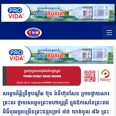
សម្តេចកិត្តិព្រឹទ្ធបណ្ឌិត ប៊ុន រ៉ានីហ៊ុនសែន ក្រាបថ្វាយសារ
ព្រះពរ ថ្វាយសម្ដេចព្រះមហាក្សត្រី ក្នុងឱកាសនៃព្រះរាជ
ពិធីបុណ្យចម្រើនព្រះជន្មគម្រប់ ៨៥ យាងចូល ៨៦ ព្រះ