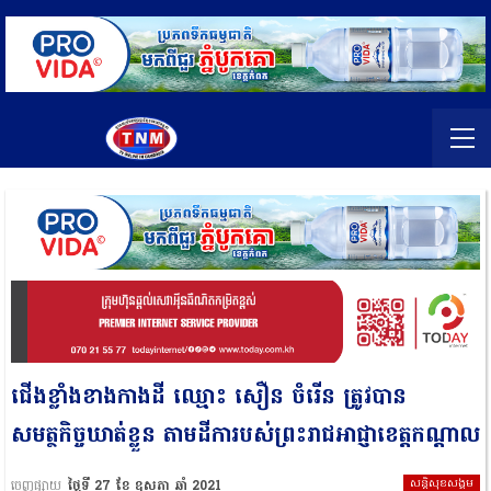
ជើងខ្លាំងខាងកាងដី ឈ្មោះ សឿន ចំរើន ត្រូវបាន
សមត្ថកិច្ចឃាត់ខ្លួន តាមដីការបស់ព្រះរាជអាជ្ញាខេត្តកណ្តាល
សន្តិសុខសង្គម
ចេញផ្សាយ
ថ្ងៃទី 27 ខែ ឧសភា ឆ្នាំ 2021