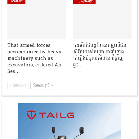
នយោបាយ
សន្តិសុខសង្គម
Thai armed forces,
កងទ័ពថៃបង្កវិនាសកម្មលើជន
accompanied by heavy
ស៊ីវិលរបស់កម្ពុជា បាញ់ផ្លោង
machinery such as
កាំភ្លើងធំចូលភូមិឋាន បំផ្លាញ
excavators, entered An
ផ្ទះ…
Ses…
ព័ត៌មានមុន
ព័ត៌មានបន្ទាប់