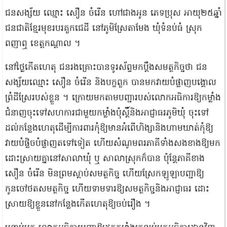
ជនសង្ស័យ ឈ្មោះ សឿន ចំរើន ហៅជាងអូន ភេទប្រុស អាយុ២៥ឆ្នាំ
ជនជាតិខ្មែរមុខរបរគួកជេដី នៅភូមិស្រែតាមែង ឃុំទំនប់ធំ ស្រុក
ពញាឮ ខេត្តកណ្តាល ។
នៅថ្ងៃកើតហេតុ ជនរងគ្រោះបានទូរស័ព្ទមកប្តឹងសមត្ថកិច្ចថា ជន
សង្ស័យឈ្មោះ សឿន ចំរើន និងបក្ខពួក បានមកវាយបំផ្លាញបង្គោល
ព្រំដីស្រែរបស់ខ្លួន ។ ក្រោយមកតាមបញ្ជារបស់លោកអធិការឱ្យកម្លាំង
ជំនាញចុះទៅសហការជាមួយកម្លាំងប៉ុស្តិ៍និងអាជ្ញាធរភូមិឃុំ ចុះទៅ
ដល់កន្លែងហេតុដើម្បីការពារកុំឱ្យមានអំពើហិង្សានិងហាមឃាត់កុំឱ្យ
វាយបំផ្លិចបំផ្លាញតទៅទៀត ហើយសំណូមពរភាគីទាំងសងខាងឱ្យមក
ដោះស្រាយគ្នានៅសាលាឃុំ ឬ សាលាស្រុកក៏បាន ប៉ុន្តែភាគីខាង
សឿន ចំរើន មិនព្រមស្តាប់សមត្ថកិច្ច ហើយស្រែកឡូឡាបញ្ជាឱ្យ
កូនចៅថតសមត្ថកិច្ច ហើយទាមទារឱ្យសមត្ថកិច្ចនិងអាជ្ញាធរ ដោះ
ស្រាយឱ្យខ្លួននៅកន្លែងកើតហេតុឱ្យចប់រឿង ។