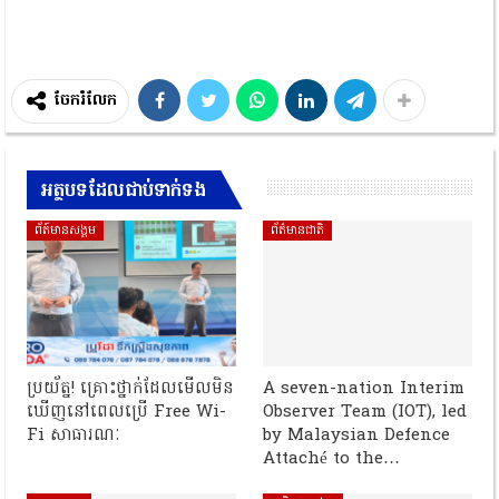
ចែករំលែក
អត្ថបទដែលជាប់ទាក់ទង
ព័ត៍មានសង្គម
ព័ត៌មានជាតិ
ប្រយ័ត្ន! គ្រោះថ្នាក់ដែលមើលមិន
A seven-nation Interim
ឃើញនៅពេលប្រើ Free Wi-
Observer Team (IOT), led
Fi សាធារណៈ
by Malaysian Defence
Attaché to the…