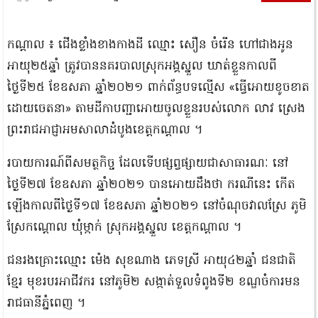
កណ្តាល ៖ ជើងខ្លាំងខាងកាងដី ឈ្មោះ សឿន ចំរើន ហៅជាងអូន
អាយុ២៥ឆ្នាំ ត្រូវបាននគរបាលស្រុកអង្គស្នួល ឃាត់ខ្លួនកាលពី
ថ្ងៃទី២៥ ខែឧសភា ឆ្នាំ២០២១ ពាក់ព័ន្ធបទល្មើស «ធ្វើអោយខូចខាត
ដោយចេតនា» តាមដីកាបញ្ជាអោយចូលខ្លួនរបស់លោក លាវ ស្រេង
ព្រះរាជអាជ្ញាអមសាលាដំបូងខេត្តកណ្តាល ។
របាយការណ៍ពីសមត្ថកិច្ច ដែលទើបផ្សព្វផ្សាយជាសាធារណៈ នៅ
ថ្ងៃទី២៧ ខែឧសភា ឆ្នាំ២០២១ បានអោយដឹងថា ករណីនេះ កើត
ឡើងកាលពីថ្ងៃទី១៧ ខែឧសភា ឆ្នាំ២០២១ នៅចំណុចវាលស្រែ ភូមិ
ស្រែកណ្តោល ឃុំម្កាក់ ស្រុកអង្គស្នួល ខេត្តកណ្តាល ។
ជនរងគ្រោះឈ្មោះ ម៉េង សុខណាង ភេទស្រី អាយុ៤២ឆ្នាំ ជនជាតិ
ខ្មែរ មុខរបរអាជីវករ នៅភូមិ២ សង្កាត់ទួលទំពូងទី២ ខណ្ឌចំការមន
រាជធានីភ្នំពេញ ។