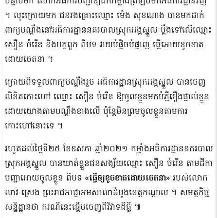
បន្ទាប់មក លោកអធិការបញ្ជាឱ្យដកកម្លាំងត្រឡប់មកអធិការដ្ឋានវិញ
។ លុះក្រោយមក​ ជនរងគ្រោះឈ្មោះ ម៉េង សុខណាង បានមកដាក់
ពាក្យបណ្តឹងនៅអធិការដ្ឋាននគរបាលស្រុកអង្គស្នួល​ ប្តឹងទៅលើឈ្មោះ
សឿន ចំរើន និងបក្ខពួក ពីបទ វាយបំផ្លិចបំផ្លាញ ធ្វើអោយខូចខាត
ដោយចេតនា ។
ក្រោយពីទទួលពាក្យបណ្តឹងរួច អធិការដ្ឋានស្រុកអង្គស្នួល បានចេញ
លិខិតកោះហៅ ឈ្មោះ សឿន ចំរើន ឱ្យចូលខ្លួនមកបំភ្លឺរឿងផ្ទាល់ខ្លួន
ដោយយោងតាមបណ្តឹងខាងលើ​ ប៉ុន្តែមិនព្រមចូលខ្លួនតាមការ
កោះហៅនោះទេ ។
រហូតដល់ថ្ងៃទី២៥ ខែឧសភា ឆ្នាំ២០២១ កម្លាំងអធិការដ្ឋាននគរបាល
ស្រុកអង្គស្នួល បានឃាត់ខ្លួនជនសង្ស័យឈ្មោះ សឿន ចំរើន តាមដីកា
បញ្ជាអោយចូលខ្លួន ពីបទ
«ធ្វើឲ្យខូចខាតដោយចេតនា»
របស់លោក
លាវ ស្រេង ព្រះរាជអាជ្ញាអមសាលាដំបូងខេត្តកណ្ដាល ។ សមត្ថកិច្ច
សន្និដ្ឋានថា ករណីនេះផ្តើមចេញពីវិវាទដីធ្លី​ ៕