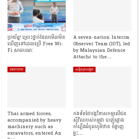
ប្រយ័ត្ន! គ្រោះថ្នាក់ដែលមើលមិន
A seven-nation Interim
ឃើញនៅពេលប្រើ Free Wi-
Observer Team (IOT), led
Fi សាធារណៈ
by Malaysian Defence
Attaché to the…
នយោបាយ
សន្តិសុខសង្គម
Thai armed forces,
កងទ័ពថៃបង្កវិនាសកម្មលើជន
accompanied by heavy
ស៊ីវិលរបស់កម្ពុជា បាញ់ផ្លោង
machinery such as
កាំភ្លើងធំចូលភូមិឋាន បំផ្លាញ
excavators, entered An
ផ្ទះ…