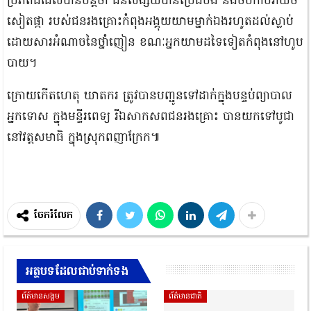
ប្រភពដដែលបានបន្តថា ជនសង្ស័យបានប្រើដំបង និងចបកាប់វាយចំ
សៀតផ្កា របស់ជនរងគ្រោះកំពុងអង្គុយយាមម្នាក់ឯងរហូតដល់ស្លាប់
ដោយសារអំណាចនៃថ្នាំញៀន ខណៈអ្នកយាមដទៃទៀតកំពុងនៅហូប
បាយ។
ក្រោយកើតហេតុ ឃាតករ ត្រូវបានបញ្ជូនទៅដាក់ក្នុងបន្ទប់ព្យាបាល
អ្នកទោស ក្នុងមន្ទីរពេទ្យ រីឯសាកសពជនរងគ្រោះ បានយកទៅបូជា
នៅវត្តសមាធិ ក្នុងស្រុកពញាក្រែក៕
ចែករំលែក
អត្ថបទដែលជាប់ទាក់ទង
ព័ត៍មានសង្គម
ព័ត៌មានជាតិ