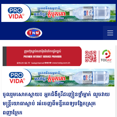
ចូលរួមសោកស្តាយ៖ អ្នកជំងឺកូវីដញៀនថ្នាំម្នាក់ លួចវាយ
មន្ត្រីយោធាស្លាប់ រត់ចេញពីមន្ទីរពេទ្យបង្អែកស្រុក
ពញាក្រែក