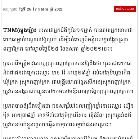
សន្តិសុខសង្គម
ចេញផ្សាយ
ថ្ងៃទី 26 ខែ ឧសភា ឆ្នាំ 2021
TNM(ត្បូងឃ្មុំ)៖
បុរសជាអ្នកជំងឺកូវីដ១៩ម្នាក់ បានវាយអ្នកយាមជា
យោធាម្នាក់បណ្តាលឱ្យស្លាប់ ដើម្បីរត់ចេញពីមន្ទីរពេទ្យបង្អែកស្រុក
ពញាក្រែក នៅល្ងាចថ្ងៃទី២៥ ខែឧសភា ឆ្នាំ២០២១នេះ។
ប្រភពពីមន្រ្តីអាវុធហត្ថស្រុកពញាក្រែកបានឱ្យដឹងថា បុរសជាយោធា
និងជាជនរងគ្រោះឈ្មោះ មាន វ៉ៃ អាយុ២៩ឆ្នាំ រស់នៅភូមិហួចកើត
ឃុំក្រែក ស្រុកពញាក្រែក ជាមន្រ្តីយោធាផ្នែកសឹករងស្រុកពញាក្រែក
ត្រូវបានអង្គភាពបញ្ជូនទៅយាមនៅមន្ទីរពេទ្យបង្អែកស្រុកពញាក្រែក។
ប្រភពបានឱ្យដឹងទៀតថា ជនសង្ស័យដែលញៀនថ្នាំនោះឈ្មោះ មឿន
ម៉ឺន អាយុ៣៨ឆ្នាំ មានទីលំនៅភូមិក្រពើសារ ឃុំដំរិល ស្រុកអូររាំងឪ
ត្រូវបានចាប់ខ្លួនក្រោយធ្វើសកម្មភាពសម្លាប់ជនរងគ្រោះ។