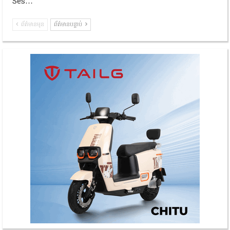
Ses…
ព័ត៌មានមុន
ព័ត៌មានបន្ទាប់