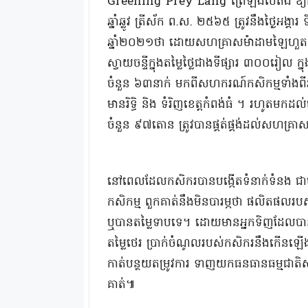
Greening Prey Lang ព្រៃឡង់បៃតង ឱ្យដ
ឆ្នាំឆ្លូវ ត្រីស័ក ព.ស. ២៥៦៥ ត្រូវនឹងថ្ងៃអង្
ឆ្នាំ២០២១ថា ដោយសហគ្រាសម៉ាដាមឡៃហួត ប
ស្វាយចន្ទីក្នុងតម្លៃថ្លៃជាងទីផ្សារ ៣០០រៀល ក
ចំនួន ៦៣នាក់ មកពីសហករណ៍កសិកម្មទាំងព
មានរិទ្ធិ និង ទំរិញខេត្តកំពង់ធំ ។ រហូតមកដល់
ចំនួន ៩៧តោន ត្រូវបានផ្គត់ផ្គង់ដល់សហគ្រ
នៅពេលដែលកសិករបានបង្កើតទំនាក់ទំនង ជ
កសិកម្ម ពួកគាត់នឹងមិនបារម្ភថា ផលិតផលរ
ឬបានតម្លៃទាបទេ។ ដោយមានអ្នកទិញដែលបានចុ
តម្លៃថេរ ប្រាក់ចំណូលរបស់កសិករនឹងកើនឡ
កាត់បន្ថយតម្រូវការ ទាញយកធនធានធម្មជាតិស
គាត់៕