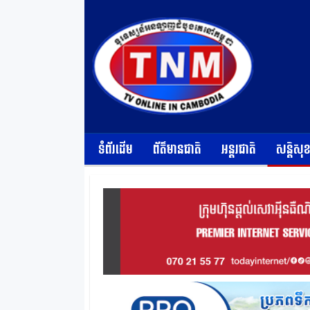
ទំព័រដើម
ព័ត៌មានជាតិ
អន្តរជាតិ
សន្តិសុ