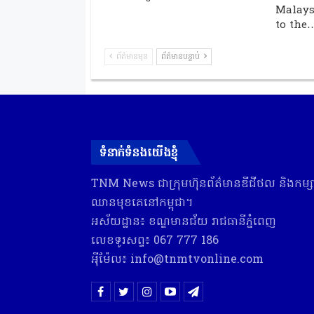
Malays
to the
ព័ត៌មានមុន
ព័ត៌មានបន្ទាប់
ទំនាក់ទំនងយើងខ្ញុំ
TNM News ជា​ក្រុមហ៊ុន​ព័ត៌មាន​ឌីជីថល និង​កម្សាន
ឈាន​មុខ​គេ​នៅ​កម្ពុជា។
អស័យដ្ឋាន៖ ខណ្ឌមានជ័យ រាជធានីភ្នំពេញ
លេខទូរសព្ទ៖ 067 777 186
អុីម៉ែល៖ info@tnmtvonline.com