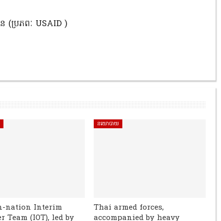
 (ប្រភពៈ USAID )
ិ
នយោបាយ
n-nation Interim
Thai armed forces,
r Team (IOT), led by
accompanied by heavy