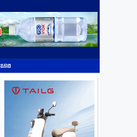
ុខភាព