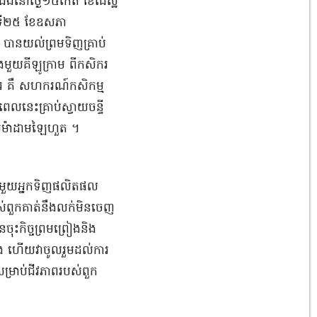
ឹងនៅថ្ងៃ១៤កើត ខែជេស្ឋ
គារ ទី២៥ ខែឧសភា
ានយល់ព្រមទិញគ្រាប់
្នុងមួយគីឡូក្រាម ពីកសិករ
ីរ គឹ សហករណ៍កសិកម្ម
ពេលនេះគ្រាប់ស្វាយចន្ទី
ាសម៉ាដាមឡៃហួត ។
ាមួយអ្នកទិញផលិតផល
បស់ពួកគាត់នឹងលក់មិនចេញ
ះកិច្ចព្រមព្រៀងនិង
ើង ហើយវាចូលរួមដល់ការ
ម្រាប់ជីវភាពរបស់ពួក