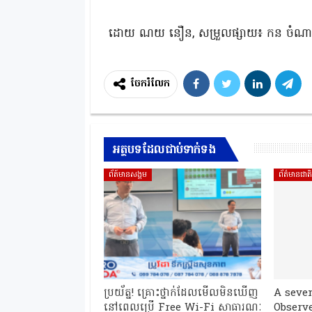
ដោយ ណយ នឿន, សម្រួលផ្សាយ៖ កន ចំណាន
ចែករំលែក
អត្ថបទដែលជាប់ទាក់ទង
ព័ត៍មានសង្គម
ព័ត៌មានជាត
ប្រយ័ត្ន! គ្រោះថ្នាក់ដែលមើលមិនឃើញ
A seve
នៅពេលប្រើ Free Wi-Fi សាធារណៈ
Observe