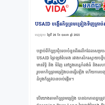
USAID បង្កើតកិច្ចព្រមព្រៀងទិញគ្រ
ចេញផ្សាយ
ថ្ងៃទី 26 ខែ ឧសភា ឆ្នាំ 2021
បន្ទាប់ពីកិច្ចប្រជុំចរចាចំនួនពីរលើកដែលស
USAID ព្រៃឡង់បៃតង រវាងកសិករស្វាយចន្ទ
មានរិទ្ធិ និង ទំរិញ នៅក្នុងខេត្តកំពង់ធំ និ
រួចមកកិច្ចព្រមព្រៀងបានធ្វើឡើង ហើយការបញ្
ដំបូងក៏ត្រូវបានចាប់ផ្តើម។
បើយោងតាមកិច្ចព្រមព្រៀង បានឯកភាពគ្នាត្រូ