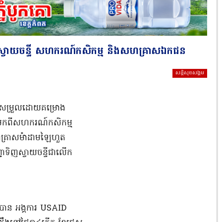
ាប់ស្វាយចន្ទី សហករណ៍កសិកម្ម និងសហគ្រាសឯកជន
សន្តិសុខសង្គម
ម្របសម្រួលដោយគម្រោង
ីមកពីសហករណ៍កសិកម្ម
ងសហគ្រាសម៉ាដាមឡៃហួត
ជាទិញស្វាយចន្ទីជាលើក
វបាន អង្គការ USAID