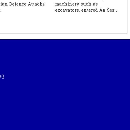
ian Defence Attaché
machinery such as
…
excavators, entered An Ses…
្ត​