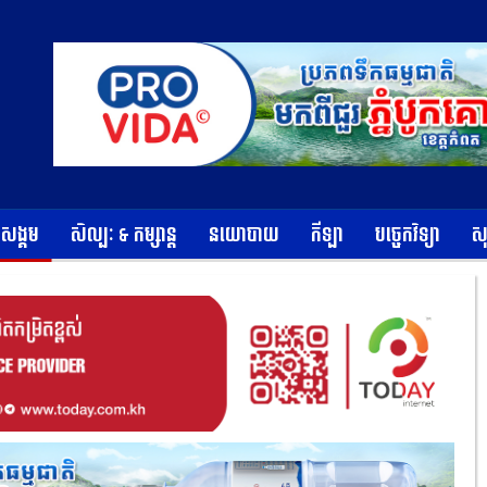
ខសង្គម
សិល្បៈ & កម្សាន្ត
នយោបាយ
កីឡា
បច្ចេកវិទ្យា
ស