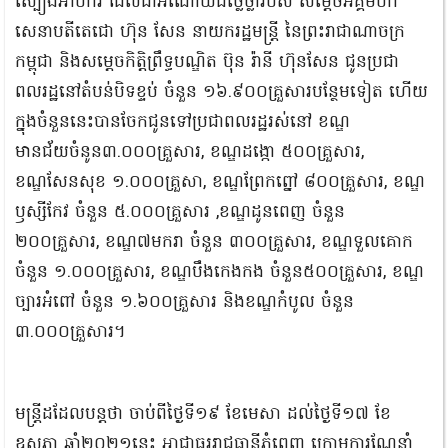
ស្បៀងអាហារ ដែលជាអំណោយដ៏ថ្លៃថ្លារបស់ សម្ដេចអគ្គមហា
សេនាបតីតេជោ ហ៊ុន សែន នាយករដ្ឋមន្ត្រី នៃព្រះរាជាណាចក្រ
កម្ពុជា និងសម្ដេចកិត្តិព្រឹទ្ធបណ្ឌិត ប៊ុន រ៉ានី ហ៊ុនសែន ជូនប្រជា
ពលរដ្ឋនៅតំបន់បិទខ្ទប់ ចំនួន ១៦.៩០០គ្រួសារបន្ថែមទៀត ហើយ
ក្នុងចំនួននេះបានចែកជូនទៅប្រជាពលរដ្ឋរស់នៅ ខណ្ឌ
មានជ័យចំនូន៣.០០០គ្រួសារ, ខណ្ឌដង្កោ ៥០០គ្រួសារ,
ខណ្ឌសែនសុខ ១.០០០គ្រួសា, ខណ្ឌព្រែកព្នៅ ៨០០គ្រួសារ, ខណ្ឌ
ឫស្សីកែវ ចំនួន ៥.០០០គ្រួសារ ,ខណ្ឌដូនពេញ ចំនួន
២០០គ្រួសារ, ខណ្ឌ៧មករា ចំនួន ៣០០គ្រួសារ, ខណ្ឌទួលគោក
ចំនួន ១.០០០គ្រួសារ, ខណ្ឌបឹងកេងកង ចំនួន៥០០គ្រួសារ, ខណ្ឌ
ច្បារអំពៅ ចំនួន ១.៦០០គ្រួសារ និងខណ្ឌកំបូល ចំនួន
៣.០០០គ្រួសារ។
មន្ត្រីដដែលបន្តថា ចាប់ពីថ្ងៃទី១៩ ខែមេសា ដល់ថ្ងៃទី១៧ ខែ
ឧសភា ឆ្នាំ២០២១នេះ អាជ្ញាធររាជធានីភ្នំពេញ ក្រោមការណែនាំ