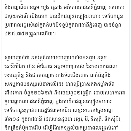
និងបញ្ជាពីឯកឧត្ដម ឃួង ស្រេង អភិបាលរាជធានីភ្នំពេញ សហការ
ជាមួយកងទ័ពជើងគោក បានដឹកជញ្ជូនស្បៀងអាហារ ទៅចែកជូន
ប្រជាពលរដ្ឋរស់នៅក្នុងតំបន់បិទខ្ទប់ក្នុងរាជធានីភ្នំពេញ បានចំនួន
៤២៧.៧៥២គ្រួសារហើយ។
សូមបញ្ជាក់ថា អនុវត្តន៍តាមបទបញ្ជារបស់ឯកឧត្តម ឧត្តម
សេនីយ៍ឯក ហ៊ុន ម៉ាណែត អគ្គមេបញ្ជាការង នៃកងយោធពល
ខេមរភូមិន្ទ និងជាមេបញ្ជាការកងទ័ពជើងគោក ពាក់ព័ន្ធនឹង
សកម្មភាពមនុស្សធម៌ខាងលើនេះ បានប្រើប្រាស់កងកម្លាំងទ័ព
ជើងគោក ចំនួន២០៦នាក់ និងរថយន្ត៦២គ្រឿង ដោយសហការជា
មួយរដ្ឋបាលរាជធានីភ្នំពេញ ក្នុងការដឹកជញ្ជូនស្បៀងអាហារ
ទៅចែកជូនប្រជាពលរដ្ឋដែលមានជីវភាពខ្វះខាតនៅក្នុងខណ្ឌ
ទាំង១៤ ក្នុងរាជធានី ដែលមានដូចជា អង្ករ, មី, ទឹកត្រី, ទឹកស៊ីអ៊ីវ,
និងត្រីខកំប៉ុងជាដើម ដើម្បីរំលែកទុក្ខលំបាកប្រជាពលរដ្ឋរស់នៅ