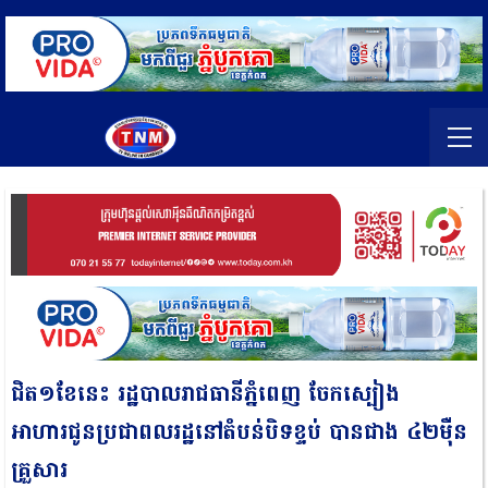
ជិត១ខែនេះ រដ្ឋបាលរាជធានីភ្នំពេញ ចែកស្បៀង
អាហារជូនប្រជាពលរដ្ឋនៅតំបន់បិទខ្ទប់ បានជាង ៤២ម៉ឺន
គ្រួសារ