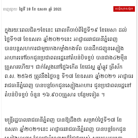
សន្តិសុខសង្គម
ចេញផ្សាយ
ថ្ងៃទី 18 ខែ ឧសភា ឆ្នាំ 2021
ក្នុងរយៈពេលជិត១ខែនេះ ពោលគឺចាប់ពីថ្ងៃទី១៩ ខែមេសា ដល់
ថ្ងៃទី១៧ ខែឧសភា ឆ្នាំ២០២១នេះ អាជ្ញាធររាជធានីភ្នំពេញ
បានបន្ដសហការជាមួយកងកម្លាំងកងទ័ព បានដឹកជញ្ជូនស្បៀង
អាហារទៅចែកជូនប្រជាពលរដ្ឋនៅតំបន់បិទខ្ទប់ បានជាង៤២ម៉ឺន
គ្រួសារហើយ។ ជាក់ស្តែងនៅថ្ងៃ៦កើត ខែជេស្ឋ ឆ្នាំឆ្លូវ ត្រីស័ក
ព.ស. ២៥៦៥ ត្រូវនឹងថ្ងៃចន្ទ ទី១៧ ខែឧសភា ឆ្នាំ២០២១ អាជ្ញាធរ
រាជធានីភ្នំពេញ បានបន្តចែកជូនស្បៀងអាហារ ជូនប្រជាពលរដ្ឋនៅ
តំបន់បិទខ្ទប់ ចំនួន ១៦.៩០០គ្រួសារ បន្ថែមទៀត ។
មន្ត្រីរដ្ឋបាលរាជធានីភ្នំពញ បានឱ្យដឹងថា សម្រាប់ថ្ងៃទី១៧ ខែ
ឧសភា ឆ្នាំ២០២១នេះ អាជ្ញាធររាជធានីភ្នំពេញ បានបន្តចែកជូន