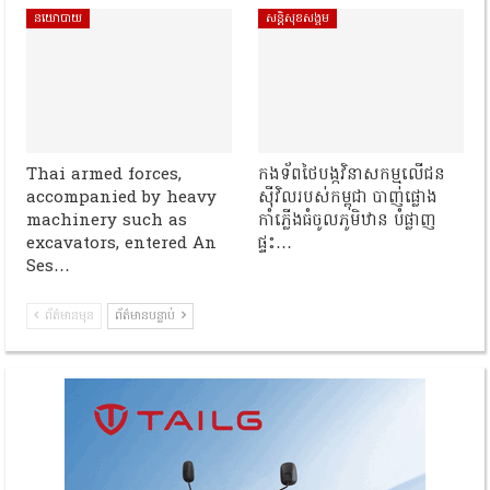
នយោបាយ
សន្តិសុខសង្គម
Thai armed forces,
កងទ័ពថៃបង្កវិនាសកម្មលើជន
accompanied by heavy
ស៊ីវិលរបស់កម្ពុជា បាញ់ផ្លោង
machinery such as
កាំភ្លើងធំចូលភូមិឋាន បំផ្លាញ
excavators, entered An
ផ្ទះ…
Ses…
ព័ត៌មានមុន
ព័ត៌មានបន្ទាប់