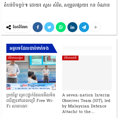
តំបន់បិទខ្ទប់៕ ដោយ៖ សួស សំរិត, សម្រួលផ្សាយ៖ កន ចំណាន
ចែករំលែក
អត្ថបទដែលជាប់ទាក់ទង
ព័ត៍មានសង្គម
ព័ត៌មានជាតិ
ប្រយ័ត្ន! គ្រោះថ្នាក់ដែលមើលមិន
A seven-nation Interim
ឃើញនៅពេលប្រើ Free Wi-
Observer Team (IOT), led
Fi សាធារណៈ
by Malaysian Defence
Attaché to the…