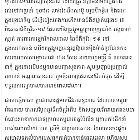
ទុកដាក់ទៅលើបញ្ហាសុខភាព ដោយត្រូវ រក្សាអនាម័យក្នុងការ
រស់នៅជាប្រចាំ ដូចជា៖ លាងដៃនឹងសាប៊ូ ហូបទឹកឆ្អិន និងដេក
ក្នុងមុងជានិច្ច ដើម្បីជៀសវាងការកើតមានជំងឺតម្កាត់ផ្សេងៗ ជា
ពិសេសជំងឺកូវីត-១៩ ដែលយើងត្រូវរួមគ្នាប្រយុទ្ធប្រឆាំង បង្ការទប់
ស្កាត់ ការពារការឆ្លងរីករាលដាល នៃជំងឺកូវីដ-១៩ នៅ
ក្នុងសហគមន៍ ហើយត្រូវរួមគ្នាអនុវត្តឱ្យបានម៉ឺងម៉ាត់នូវវិធានការ
ការពាររបស់សម្តេចតេជោ ហ៊ុន សែន នាយករដ្ឋមន្ត្រី គឺ ៣ការពារ
៣កុំ ក្នុងនោះបើបងប្អូនមានបញ្ហាសុខភាព សូមប្រញាប់ប្រញាល់
ទៅកាន់ មណ្ឌលសុខភាព ឬមន្ទីរពេទ្យដែលនៅជិតបំផុត ដើម្បី
ទទួលការព្យាបាលបានទាន់ពេលវេលា។
ជាការឆ្លើយតប ប្រជាពលរដ្ឋមានជីវភាពខ្វះខាត ដែលបានទទួល
អំណោយ បានសម្តែងនូវទឹកចិត្តរំភើប និងសប្បាយរីករាយឥតឧបមា
ចំពោះសាខាកាកបាទក្រហមកម្ពុជាខេត្តប៉ៃលិន ក្រោមការដឹកនាំ
របស់លោកជំទាវ បាន ស្រីមុំ ជាប្រធានសាខា ដែលបានចុះជួយ
សម្រាលទុក្ខលំបាករបស់ពួកគាត់បានទាន់ពេលវេលា ហើយសូម