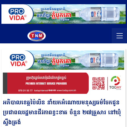
អភិបាលខេត្តប៉ៃលិន នាំយកអំណោយមនុស្សធម៌ចែកជូន
ប្រជាពលរដ្ឋមានជីវភាពខ្វះខាត ចំនួន ២៧គ្រួសារ នៅឃុំ
ស្ទឹងត្រង់