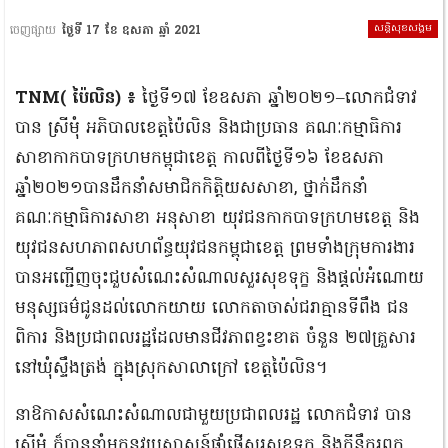
សន្តិសុខសង្គម
ចេញផ្សាយ
ថ្ងៃទី 17 ខែ ឧសភា ឆ្នាំ 2021
TNM( ប៉ៃលិន) ៖
ថ្ងៃទី១៧ ខែឧសភា ឆ្នាំ២០២១–លោកជំទាវ
បាន ស្រីមុំ អភិបាលខេត្តប៉ៃលិន និងជាប្រធាន គណៈកម្មាធិការ
សាខាកាកបាទក្រហមកម្ពុជាខេត្ត កាលពីថ្ងៃទី១៦ ខែឧសភា
ឆ្នាំ២០២១បានដឹកនាំសមាជិកកិត្តិយសសាខា, ថ្នាក់ដឹកនាំ
គណៈកម្មាធិការសាខា អនុសាខា យុវជនកាកបាទក្រហមខេត្ត និង
យុវជនសហភាពសហព័ន្ធយុវជនកម្ពុជាខេត្ត ព្រមទាំងក្រុមការងារ
បានអញ្ជើញចុះជួបសំណេះសំណាលសួរសុខទុក្ខ និងផ្តល់អំណោយ
មនុស្សធម៌ជូនដល់លោកយាយ លោកតាចាស់ជរាគ្មានទីពឹង ជន
ពិការ និងប្រជាពលរដ្ឋដែលមានជីវភាពខ្វះខាត ចំនួន ២៧គ្រួសារ
នៅឃុំស្ទឹងត្រង់ ក្នុងស្រុកសាលាក្រៅ ខេត្តប៉ៃលិន។
នាឱកាសសំណេះសំណាលជាមួយប្រជាពលរដ្ឋ លោកជំទាវ បាន
ស្រីមុំ ក៏បាននាំមកនូវប្រសាសន៍ផ្ដាំផ្ញើសួរសុខទុក្ខ និងក្ដីនឹករឭក