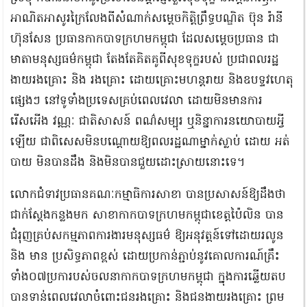
អាណិតអាសូរក្រៃលែងពីសំណាក់សម្ដេចកិត្តិព្រឹទ្ធបណ្ឌិត ប៊ុន រ៉ានី
ហ៊ុនសែន ប្រធានកាកបាទក្រហមកម្ពុជា ដែលសម្ដេចប្រធាន ជា
មាតាមនុស្សធម៌កម្ពុជា តែងតែគិតគូពីសុខទុក្ខរបស់ ប្រជាពលរដ្ឋ
ងាយរងគ្រោះ និង រងគ្រោះ ដោយគ្រោះមហន្តរាយ និងឧបទ្ទវហេតុ
ផ្សេងៗ នៅទូទាំងប្រទេសគ្រប់ពេលវេលា ដោយមិនមានការ
រើសអើង វណ្ណៈ ជាតិសាសន៍ ពណ៌សម្បុរ ឬនិន្នាការនយោបាយអ្វី
ឡើយ ជាពិសេសមិនបណ្តោយឱ្យពលរដ្ឋណាម្នាក់ស្លាប់ ដោយ អត់
បាយ មិនបានដឹង និងមិនបានជួយដោះស្រាយនោះទេ។
លោកជំទាវប្រធានគណៈកម្មាធិការសាខា បានប្រសាសន៍ឱ្យដឹងថា
ជាក់ស្តែងកន្លងមក សាខាកាកបាទក្រហមកម្ពុជាខេត្តប៉ៃលិន បាន
ជំរុញគ្រប់សកម្មភាពការងារមនុស្សធម៌ ឱ្យអនុវត្តន៍ទៅដោយរលូន
និង មាន ប្រសិទ្ធភាពខ្ពស់ ដោយប្រកាន់ភ្ជាប់នូវគោលការណ៍គ្រឹះ
ទាំង០៧ប្រការបស់ចលនាកាកបាទក្រហមកម្ពុជា ក្នុងការឆ្លើយតប
បានទាន់ពេលវេលាចំពោះជនរងគ្រោះ និងជនងាយរងគ្រោះ ព្រម