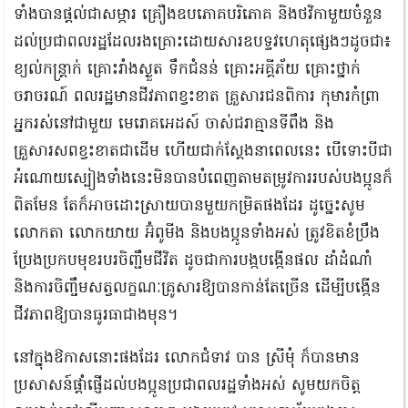
ទាំងបានផ្តល់ជាសម្ភារ គ្រឿងឧបភោគបរិភោគ និងថវិកាមួយចំនួន
ដល់ប្រជាពលរដ្ឋដែលរងគ្រោះដោយសារឧបទ្ទវហេតុផ្សេងៗដូចជា៖
ខ្យល់កន្ត្រាក់ គ្រោះរាំងស្ងួត ទឹកជំនន់ គ្រោះអគ្គីភ័យ គ្រោះថ្នាក់
ចរាចរណ៍ ពលរដ្ឋមានជីវភាពខ្វះខាត គ្រួសារជនពិការ កុមារកំព្រា
អ្នករស់នៅជាមួយ មេរោគអេដស៍ ចាស់ជរាគ្មានទីពឹង និង
គ្រួសារសពខ្វះខាតជាដើម ហើយជាក់ស្តែងនាពេលនេះ បើទោះបីជា
អំណោយស្បៀងទាំងនេះមិនបានបំពេញតាមតម្រូវការរបស់បងប្អូនក៏
ពិតមែន តែក៏អាចដោះស្រាយបានមួយកម្រិតផងដែរ ដូច្នេះសូម
លោកតា លោកយាយ អ៊ំពូមីង និងបងប្អូនទាំងអស់ ត្រូវខិតខំប្រឹង
ប្រែងប្រកបមុខរបរចិញ្ជឹមជីវិត ដូចជាការបង្កបង្កើនផល ដាំដំណាំ
និងការចិញ្ចឹមសត្វលក្ខណៈគ្រូសារឱ្យបានកាន់តែច្រើន ដើម្បីបង្កើន
ជីវភាពឱ្យបានធូរធាជាងមុន។
នៅក្នុងឱកាសនោះផងដែរ លោកជំទាវ បាន ស្រីមុំ ក៏បានមាន
ប្រសាសន៍ផ្តាំផ្ញើដល់បងប្អូនប្រជាពលរដ្ឋទាំងអស់ សូមយកចិត្ត