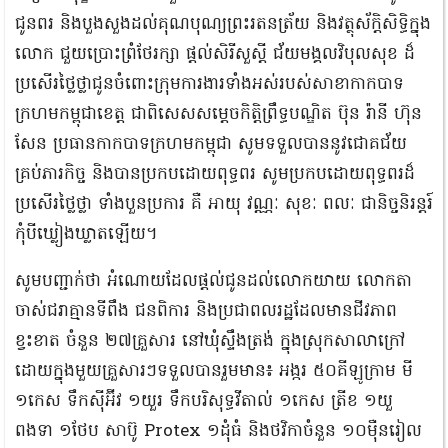
ជូនពរ និងបួងសួងដល់គុណបុណ្យព្រះរតនត្រ័យ និងវត្ថុស័ក្ដិសិទ្ធិក្នុង
លោក ជួយប្រោះព្រំថែរក្សា ផ្ដល់សិរីសួស្ដី ជ័យមង្គលវិបុលសុខ ដ៏
ប្រសើរថ្លៃថ្លាជូនចំពោះក្រុមការងារទាំងអស់របស់សាខាកាកបាទ
ក្រហមកម្ពុជាខេត្ត ជាពិសេសសម្ដេចកិត្តិព្រឹទ្ធបណ្ឌិត ប៊ុន រ៉ានី ហ៊ុន
សែន ប្រធានកាកបាទក្រហមកម្ពុជា សូមទទួលបាននូវជោគជ័យ
គ្រប់ភារកិច្ច និងបានប្រកបដោយពុទ្ធពរ សូមប្រកបដោយពុទ្ធពរដ៏
ប្រសើរថ្លៃថ្លា ទាំងបួនប្រការ គឺ អាយុ វណ្ណៈ សុខៈ ពលៈ ជានិច្ចនិរន្តរ៍
កុំបីឃ្លៀងឃ្លាតឡើយ។
សូមបញ្ជាក់ថា អំណោយដែលផ្តល់ជូនដល់លោកយាយ លោកតា
ចាស់ជរាគ្មានទីពឹង ជនពិការ និងប្រជាពលរដ្ឋដែលមានជីវភាព
ខ្វះខាត ចំនួន ២៧គ្រួសារ នៅឃុំស្ទឹងត្រង់ ក្នុងស្រុកសាលាក្រៅ
ដោយក្នុងមួយគ្រួសារៗទទួលបានរួមមាន៖ អង្ករ ៥០គីឡូក្រាម មី
១កេស ទឹកស៊ីអ៊ីវ ១យួរ ទឹកបរិសុទ្ធវីតាល់ ១កេស ត្រីខ ១យួ
ពងទា ១ថែប សាប៊ូ Protex ១ដុំធំ និងថវិកាចំនួន ១០ម៉ឺនរៀល