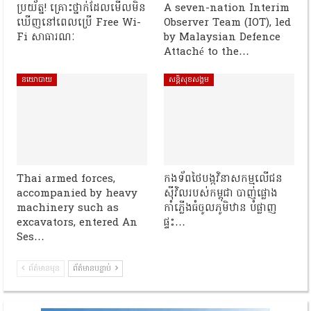
ប្រយ័ត្ន! គ្រោះថ្នាក់ដែលមើលមិន
A seven-nation Interim
ឃើញនៅពេលប្រើ Free Wi-
Observer Team (IOT), led
Fi សាធារណៈ
by Malaysian Defence
Attaché to the…
នយោបាយ
សន្តិសុខសង្គម
Thai armed forces,
កងទ័ពថៃបង្កវិនាសកម្មលើជន
accompanied by heavy
ស៊ីវិលរបស់កម្ពុជា បាញ់ផ្លោង
machinery such as
កាំភ្លើងធំចូលភូមិឋាន បំផ្លាញ
excavators, entered An
ផ្ទះ…
Ses…
ព័ត៌មានមុន
ព័ត៌មានបន្ទាប់