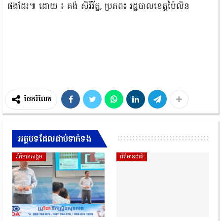
ផងដែរ៕ ដោយ ៖ គង់ សិរីរ័ត្ន, ប្រភព៖ រដ្ឋបាលខេត្តប៉ៃលិន
ចែករំលែក
អត្ថបទដែលជាប់ទាក់ទង
ព័ត៍មានសង្គម
ព័ត៌មានជាតិ