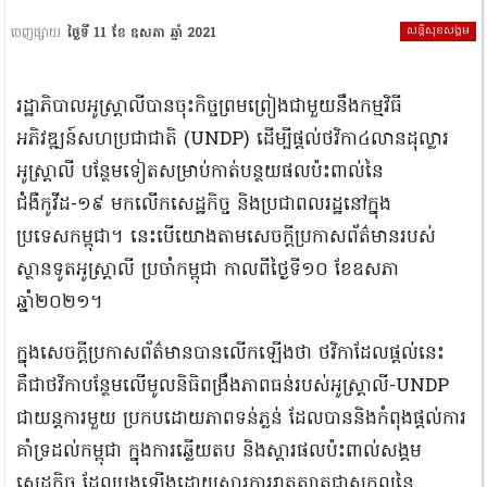
សន្តិសុខសង្គម
ចេញផ្សាយ
ថ្ងៃទី 11 ខែ ឧសភា ឆ្នាំ 2021
រដ្ឋាភិបាលអូស្ដ្រាលីបានចុះកិច្ចព្រមព្រៀងជាមួយនឹងកម្មវិធី
អភិវឌ្ឍន៍សហប្រជាជាតិ (UNDP) ដើម្បីផ្ដល់ថវិកា៤លានដុល្លារ
អូស្ដ្រាលី បន្ថែមទៀតសម្រាប់កាត់បន្ថយផលប៉ះពាល់នៃ
ជំងឺកូវីដ-១៩ មកលើកសេដ្ឋកិច្ច និងប្រជាពលរដ្ឋនៅក្នុង
ប្រទេសកម្ពុជា។ នេះបើយោងតាមសេចក្ដីប្រកាសព័ត៌មានរបស់
ស្ថានទូតអូស្ដ្រាលី ប្រចាំកម្ពុជា កាលពីថ្ងៃទី១០ ខែឧសភា
ឆ្នាំ២០២១។
ក្នុងសេចក្តីប្រកាសព័ត៌មានបានលើកឡើងថា ថវិកាដែលផ្តល់នេះ
គឺជាថវិកាបន្ថែមលើមូលនិធិពង្រឹងភាពធន់របស់អូស្ត្រាលី-UNDP
ជាយន្តការមួយ ប្រកបដោយភាពទន់ភ្លន់ ដែលបាននិងកំពុងផ្តល់ការ
គាំទ្រដល់កម្ពុជា ក្នុងការឆ្លើយតប និងស្តារផលប៉ះពាល់សង្គម
សេដ្ឋកិច្ច ដែលបង្កឡើងដោយសារការរាតត្បាតជាសកលនៃ