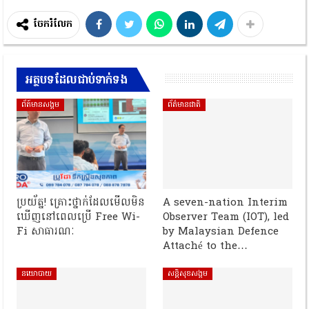
ចែករំលែក
អត្ថបទដែលជាប់ទាក់ទង
ព័ត៍មានសង្គម
ព័ត៌មានជាតិ
ប្រយ័ត្ន! គ្រោះថ្នាក់ដែលមើលមិន
A seven-nation Interim
ឃើញនៅពេលប្រើ Free Wi-
Observer Team (IOT), led
Fi សាធារណៈ
by Malaysian Defence
Attaché to the…
នយោបាយ
សន្តិសុខសង្គម