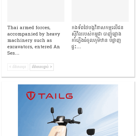
Thai armed forces,
កងទ័ពថៃបង្កវិនាសកម្មលើជន
accompanied by heavy
ស៊ីវិលរបស់កម្ពុជា បាញ់ផ្លោង
machinery such as
កាំភ្លើងធំចូលភូមិឋាន បំផ្លាញ
excavators, entered An
ផ្ទះ…
Ses…
ព័ត៌មានមុន
ព័ត៌មានបន្ទាប់