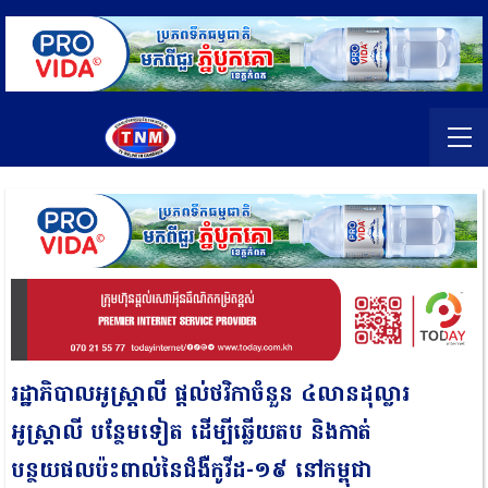
រដ្ឋាភិបាលអូស្ដ្រាលី ផ្ដល់ថវិកាចំនួន ៤លានដុល្លារ
អូស្រ្ដាលី បន្ថែមទៀត ដើម្បីឆ្លើយតប និងកាត់
បន្ថយផលប៉ះពាល់នៃជំងឺកូវីដ-១៩ នៅកម្ពុជា