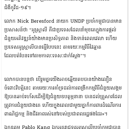
ជំងឺកូវីដ-១៩។
លោក Nick Beresford នាយក UNDP ប្រចាំកម្ពុជាបានមាន
ប្រសាសន៍ថា “អូស្ត្រាលី គឺជាប្រទេសដែលនាំមុខគេក្នុងការផ្តល់
ជំនួយអភិវឌ្ឍន៍យ៉ាងមានប្រសិទ្ធភាព និងទាន់ពេលវេលា ហើយ
ប្រទេសអូស្ត្រាលីបានធ្វើបែបនេះ តាមរយៈកម្មវិធីវៃឆ្លាត
ដែលបត់បែនទៅតាមកាលៈទេសៈជាក់ស្ដែង”។
លោកបានបន្ដថា បើរួមគ្នាយើងអាចឆ្លើយតបបានយ៉ាងលឿន
ចំពោះវិបត្តិនេះ តាមរយៈការគាំទ្រដល់ការពង្រីកកម្មវិធីជំនួយសង្គម
ឱ្យបានឆាប់រហ័សដើម្បីឱ្យជំនួយឧបត្ថម្ភនានា បានដល់គ្រួសារដែល
ត្រូវការជំនួយជាងគេ ហើយក្នុងពេលជាមួយគ្នាក៏ការពារដំណើរការ
ពាណិជ្ជកម្ម និងជីវភាពរស់នៅរបស់ប្រជាពលរដ្ឋផងដែរ»។
ឯកឧត្ដម Pablo Kang ឯកអគ្គរាជទូតអូស្ត្រាលីប្រចាំកម្ពុជាបាន