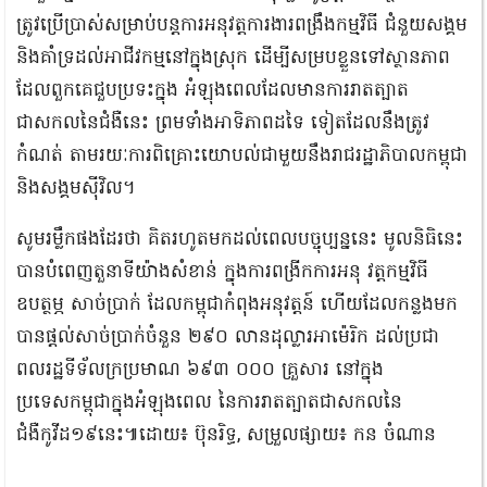
ត្រូវប្រើប្រាស់សម្រាប់បន្តការអនុវត្តការងារពង្រឹងកម្មវិធី ជំនួយសង្គម
និងគាំទ្រដល់អាជីវកម្មនៅក្នុងស្រុក ដើម្បីសម្របខ្លួនទៅស្ថានភាព
ដែលពួកគេជួបប្រទះក្នុង អំឡុងពេលដែលមានការរាតត្បាត
ជាសកលនៃជំងឺនេះ ព្រមទាំងអាទិភាពដទៃ ទៀតដែលនឹងត្រូវ
កំណត់ តាមរយៈការពិគ្រោះយោបល់ជាមួយនឹងរាជរដ្ឋាភិបាលកម្ពុជា
និងសង្គមស៊ីវិល។
សូមរម្លឹកផងដែរថា គិតរហូតមកដល់ពេលបច្ចុប្បន្ននេះ មូលនិធិនេះ
បានបំពេញតួនាទីយ៉ាងសំខាន់ ក្នុងការពង្រីកការអនុ វត្តកម្មវិធី
ឧបត្ថម្ភ សាច់ប្រាក់ ដែលកម្ពុជាកំពុងអនុវត្តន៍ ហើយដែលកន្លងមក
បានផ្ដល់សាច់ប្រាក់ចំនួន ២៩០ លានដុល្លារអាម៉េរិក ដល់ប្រជា
ពលរដ្ឋទីទ័លក្រប្រមាណ ៦៩៣ ០០០ គ្រួសារ នៅក្នុង
ប្រទេសកម្ពុជាក្នុងអំឡុងពេល នៃការរាតត្បាតជាសកលនៃ
ជំងឺកូវីដ១៩នេះ៕ដោយ៖ ប៊ុនរិទ្ធ, សម្រួលផ្សាយ៖ កន ចំណាន