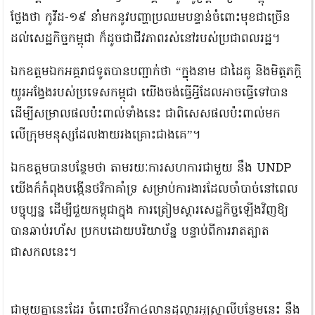
ថ្លែងថា កូវីដ-១៩ នាំមកនូវបញ្ហាប្រឈមបន្ទាន់ចំពោះមុខជាច្រើន
ដល់សេដ្ឋកិច្ចកម្ពុជា ក៏ដូចជាជីវភាពរស់នៅរបស់ប្រជាពលរដ្ឋ។
ឯកឧត្ដមឯកអគ្គរាជទូតបានបញ្ជាក់ថា “ក្នុងនាម ជាដៃគូ និងមិត្តភក្តិ
យូរអង្វែងរបស់ប្រទេសកម្ពុជា យើងចង់ធ្វើអ្វីដែលអាចធ្វើទៅបាន
ដើម្បីសម្រាលផលប៉ះពាល់ទាំងនេះ ជាពិសេសផលប៉ះពាល់មក
លើក្រុមមនុស្សដែលងាយរងគ្រោះជាងគេ”។
ឯកឧត្ដមបានបន្ថែមថា តាមរយៈការសហការជាមួយ នឹង UNDP
យើងក៏កំពុងបង្កើនថវិកាគាំទ្រ សម្រាប់ការងារដែលចាំបាច់នៅពេល
បច្ចុប្បន្ន ដើម្បីជួយកម្ពុជាក្នុង ការត្រៀមស្ដារសេដ្ឋកិច្ចឡើងវិញឱ្យ
បានឆាប់រហ័ស ប្រកបដោយបរិយាប័ន្ន បន្ទាប់ពីការរាតត្បាត
ជាសកលនេះ។
ជាមួយគ្នានេះដែរ ចំពោះថវិកា៤លានដុល្លារអូស្ត្រាលីបន្ថែមនេះ នឹង