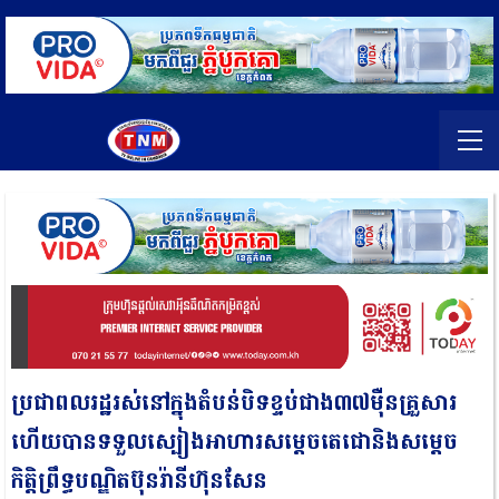
ប្រជាពលរដ្ឋរស់នៅក្នុងតំបន់បិទខ្ទប់ជាង៣៧ម៉ឺនគ្រួសារ
ហើយបានទទួលស្បៀងអាហារសម្ដេចតេជោនិងសម្ដេច
កិត្តិព្រឹទ្ធបណ្ឌិតប៊ុនរ៉ានីហ៊ុនសែន