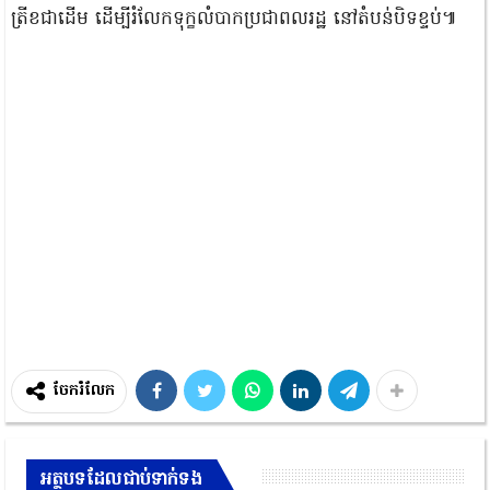
ត្រីខជាដើម ដើម្បីរំលែកទុក្ខលំបាកប្រជាពលរដ្ឋ នៅតំបន់បិទខ្ទប់៕
ចែករំលែក
អត្ថបទដែលជាប់ទាក់ទង