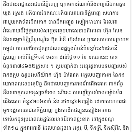
ដឹងថា៖អាជ្ញាធររាជធានីភ្នំពេញ ក្រោមការណែនាំនិងបញ្ជាពីឯកឧត្តម
ឃួង ស្រេង អភិបាលនៃគណៈអភិបាលរាជធានីភ្នំពេញ សហការ
ជាមួយកងទ័ពជើងគោក បានដឹកជញ្ជូន ស្បៀងអាហារ ដែលជា
អំណោយដ៏ថ្លៃថ្លារបស់សម្ដេចអគ្គមហាសេនាបតីតេជោ ហ៊ុន សែន
និងសម្ដេចកិត្តិព្រឹទ្ធបណ្ឌិត ប៊ុន រ៉ានី ហ៊ុនសែន ប្រធានកាកបាទក្រហម
កម្ពុជា យកទៅចែកជូនប្រជាពលរដ្ឋក្នុងតំបន់បិទខ្ទប់នៅរាជធានី
ភ្នំពេញ ចាប់ពីថ្ងៃទី១៩ មេសា ដល់ថ្ងៃ១១ ខែ ឧសភានេះ បាន
ចំនួន៣៧៤៦៥២គ្រួសារ ។ គួរបញ្ជាក់ថា ៖អនុវត្តតាមបទបញ្ជារបស់
ឯកឧត្តម ឧត្តមសេនីយ៍ឯក ហ៊ុន ម៉ាណែត អគ្គមេបញ្ជាការង នៃកង
យោធពលខេមរភូមិន្ទ និងជាមេបញ្ជាការកងទ័ពជើងគោក ពាក់ព័ន្ធ
នឹងសកម្មភាពមនុស្សធម៌ខាង លើនេះ បានប្រើប្រាស់កងកម្លាំងទ័ព
ជើងគោក ចំនួន២០៦នាក់ និង រថយន្ត៦២គ្រឿង ដោយសហការជា
មួយរដ្ឋបាលរាជធានីភ្នំពេញ ក្នុងការដឹកជញ្ជូនស្បៀងអាហារ
ទៅចែកជូនប្រជាពលរដ្ឋដែលមានជីវភាពខ្វះខាត នៅក្នុងខណ្ឌ
ទាំង១៤ ក្នុងរាជធានី ដែលមានដូចជា អង្ករ, មី, ទឹកត្រី, ទឹកស៊ីអ៊ីវ, និង