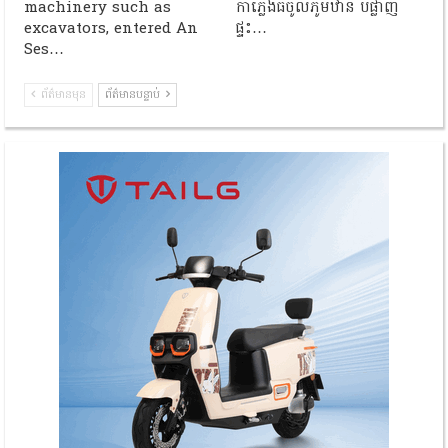
machinery such as
កាំភ្លើងធំចូលភូមិឋាន បំផ្លាញ
excavators, entered An
ផ្ទះ…
Ses…
ព័ត៌មានមុន
ព័ត៌មានបន្ទាប់