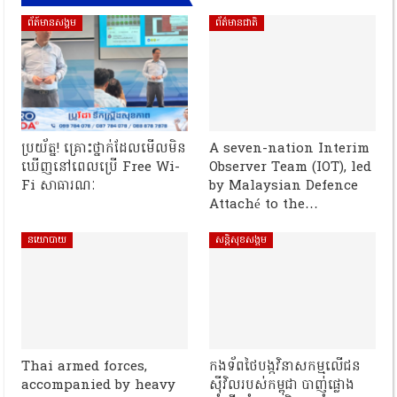
ព័ត៍មានសង្គម
ព័ត៌មានជាតិ
ប្រយ័ត្ន! គ្រោះថ្នាក់ដែលមើលមិន
A seven-nation Interim
ឃើញនៅពេលប្រើ Free Wi-
Observer Team (IOT), led
Fi សាធារណៈ
by Malaysian Defence
Attaché to the…
នយោបាយ
សន្តិសុខសង្គម
Thai armed forces,
កងទ័ពថៃបង្កវិនាសកម្មលើជន
accompanied by heavy
ស៊ីវិលរបស់កម្ពុជា បាញ់ផ្លោង