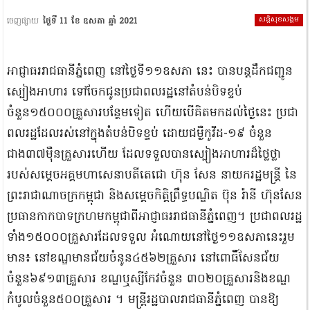
សន្តិសុខសង្គម
ចេញផ្សាយ
ថ្ងៃទី 11 ខែ ឧសភា ឆ្នាំ 2021
អាជ្ញាធររាជធានីភ្នំពេញ នៅថ្ងៃទី១១ឧសភា នេះ បានបន្តដឹកជញ្ជូន
ស្បៀងអាហារ ទៅចែកជូនប្រជាពលរដ្ឋនៅតំបន់បិទខ្ទប់
ចំនួន១៥០០០គ្រួសារបន្ថែមទៀត ហើយបើគិតមកដល់ថ្ងៃនេះ ប្រជា
ពលរដ្ឋដែលរស់នៅក្នុងតំបន់បិទខ្ទប់ ដោយជម្ងឺកូវីដ-១៩ ចំនួន
ជាង៣៧ម៉ឺនគ្រួសារហើយ ដែលទទួលបានស្បៀងអាហារដ៏ថ្លៃថ្លា
របស់សម្ដេចអគ្គមហាសេនាបតីតេជោ ហ៊ុន សែន នាយករដ្ឋមន្ត្រី នៃ
ព្រះរាជាណាចក្រកម្ពុជា និងសម្ដេចកិត្តិព្រឹទ្ធបណ្ឌិត ប៊ុន រ៉ានី ហ៊ុនសែន
ប្រធានកាកបាទក្រហមកម្ពុជាពីអាជ្ញាធររាជធានីភ្នំពេញ។ ប្រជាពលរដ្ឋ
ទាំង១៥០០០គ្រួសារដែលទទួល អំណោយនៅថ្ងៃ១១ឧសភានេះរួម
មាន៖ នៅខណ្ឌមានជ័យចំនូន៤៥៦២គ្រួសារ នៅពោធិ៍សែនជ័យ
ចំនួន៦៩១៣គ្រួសារ ខណ្ឌឬស្សីកែវចំនួន ៣០២០គ្រួសារនិងខណ្ឌ
កំបូលចំនួន៥០០គ្រួសារ ។ មន្ត្រីរដ្ឋបាលរាជធានីភ្នំពេញ បានឱ្យ