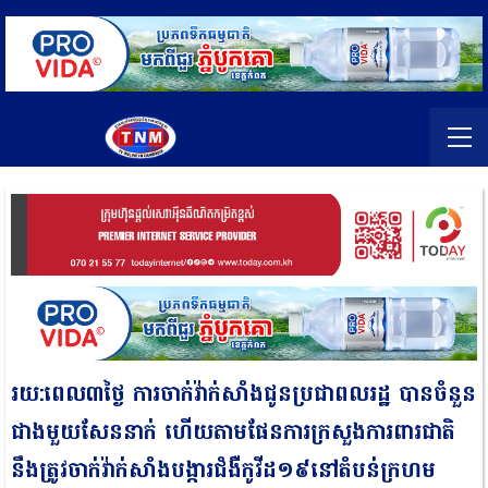
រយ:ពេល៣ថ្ងៃ ការចាក់វ៉ាក់សាំងជូនប្រជាពលរដ្ឋ បានចំនួន
ជាងមួយសែននាក់ ហើយតាមផែនការក្រសួងការពារជាតិ
នឹងត្រូវចាក់វ៉ាក់សាំងបង្ការជំងឺកូវីដ១៩នៅតំបន់ក្រហម