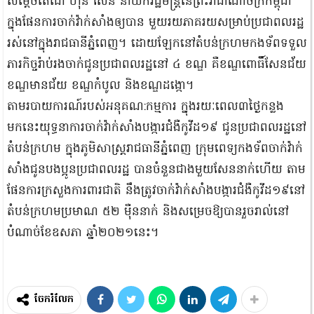
សម្ដេចតេជោ ហ៊ុន សែន នាយករដ្ឋមន្ត្រីនៃព្រះរាជាណាចក្រកម្ពុជា
ក្នុងផែនការចាក់វ៉ាក់សាំងឲ្យបាន មួយរយភាគរយសម្រាប់ប្រជាពលរដ្ឋ
រស់នៅក្នុងរាជធានីភ្នំពេញ។ ដោយឡែកនៅតំបន់ក្រហមកងទ័ពទទួល
ភារកិច្ចរ៉ាប់រងចាក់ជូនប្រជាពលរដ្ឋនៅ ៤ ខណ្ឌ គឺខណ្ឌពោធិ៍សែនជ័យ
ខណ្ឌមានជ័យ ខណ្ឌកំបូល និងខណ្ឌដង្កោ។
តាមរបាយការណ៍របស់អនុគណ:កម្មការ ក្នុងរយៈពេល៣ថ្ងៃកន្លង
មកនេះយុទ្ធនាការចាក់វ៉ាក់សាំងបង្ការជំងឺកូវីដ១៩ ជូនប្រជាពលរដ្ឋនៅ
តំបន់ក្រហម ក្នុងភូមិសាស្ត្ររាជធានីភ្នំពេញ ក្រុមពេទ្យកងទ័ពចាក់វ៉ាក់
សាំងជូនបងប្អូនប្រជាពលរដ្ឋ បានចំនួនជាងមួយសែននាក់ហើយ តាម
ផែនការក្រសួងការពារជាតិ នឹងត្រូវចាក់វ៉ាក់សាំងបង្ការជំងឺកូវីដ១៩នៅ
តំបន់ក្រហមប្រមាណ ៥២ ម៉ឺននាក់ និងសម្រេចឱ្យបានរួចរាល់នៅ
បំណាច់ខែឧសភា ឆ្នាំ២០២១នេះ។
ចែករំលែក