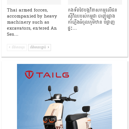
Thai armed forces,
កងទ័ពថៃបង្កវិនាសកម្មលើជន
accompanied by heavy
ស៊ីវិលរបស់កម្ពុជា បាញ់ផ្លោង
machinery such as
កាំភ្លើងធំចូលភូមិឋាន បំផ្លាញ
excavators, entered An
ផ្ទះ…
Ses…
ព័ត៌មានមុន
ព័ត៌មានបន្ទាប់