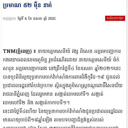
ប្រមាណ ៥២ ម៉ឺន នាក់
សន្តិសុខសង្គម
ចេញផ្សាយ
ថ្ងៃទី 4 ខែ ឧសភា ឆ្នាំ 2021
TNM(ភ្នំពេញ) ៖
នាយឧត្តមសេនីយ៍ វង្ស ពិសេន អគ្គមេបញ្ជាការ
កងយោធពលខេមរភូមិន្ទ រួមដំណើរដោយ នាយឧត្តមសេនីយ៍ ម៉ក់
សារុន អគ្គមេបញ្ជាការរង នៅព្រឹកថ្ងៃទី៤ ខែឧសភា ឆ្នាំ២០២១នេះ
បានចុះពិនិត្យយុទ្ធនាការចាក់វ៉ាក់សាំងការពារជំងឺកូវីដ-១៩ ជូនដល់
ប្រជាពលរដ្ឋនៅតំបន់ក្រហម ស្ថិតក្នុងភូមិសាស្ត្រខណ្ឌពោធិ៍សែនជ័យ
រាជធានីភ្នំពេញ ដែលរួមមាន សង្កាត់ចោមចៅទី១ សង្កាត់
ចោមចៅទី២ និង សង្កាត់កាកាបទី១។
នេះជាថ្ងៃទី៤ហើយ នៃយុទ្ធនាការចាក់វ៉ាក់សាំងជូនប្រជាពលរដ្ឋដែល
មានអាយុចាប់ពី១៨ឆ្នាំឡើង តាមបទបញ្ជាដ៏ខ្ពង់ខ្ពស់របស់