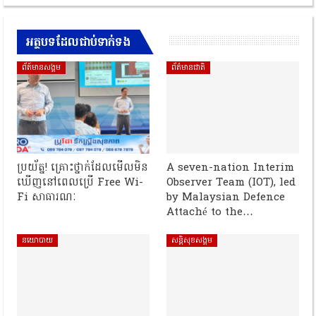
អត្ថបទដែលជាប់ទាក់ទង
ព័ត៍មានសង្គម
ព័ត៌មានជាតិ
ប្រយ័ត្ន! គ្រោះថ្នាក់ដែលមើលមិន
A seven-nation Interim
ឃើញនៅពេលប្រើ Free Wi-
Observer Team (IOT), led
Fi សាធារណៈ
by Malaysian Defence
Attaché to the…
នយោបាយ
សន្តិសុខសង្គម