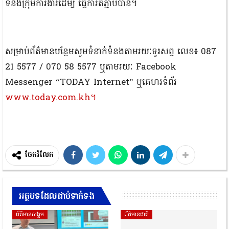
ទំនងក្រុមការងារដើម្បី ធ្វើការតភ្ជាប់បាន។
សម្រាប់ព័ត៌មានបន្ថែមសូមទំនាក់ទំនងតាមរយៈទូរសព្ទ លេខ៖ 087
21 5577 / 070 58 5577 ឬតាមរយៈ Facebook
Messenger “TODAY Internet” ឬគេហរទំព័រ
www.today.com.kh។
ចែករំលែក
អត្ថបទដែលជាប់ទាក់ទង
ព័ត៍មានសង្គម
ព័ត៌មានជាតិ