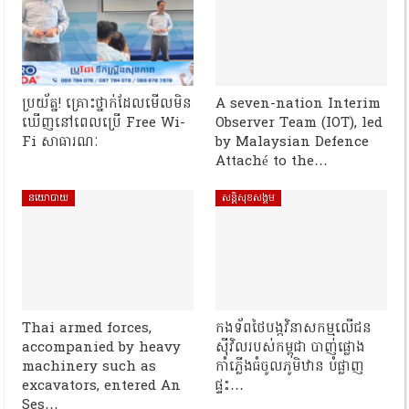
ប្រយ័ត្ន! គ្រោះថ្នាក់ដែលមើលមិន
A seven-nation Interim
ឃើញនៅពេលប្រើ Free Wi-
Observer Team (IOT), led
Fi សាធារណៈ
by Malaysian Defence
Attaché to the…
នយោបាយ
សន្តិសុខសង្គម
Thai armed forces,
កងទ័ពថៃបង្កវិនាសកម្មលើជន
accompanied by heavy
ស៊ីវិលរបស់កម្ពុជា បាញ់ផ្លោង
machinery such as
កាំភ្លើងធំចូលភូមិឋាន បំផ្លាញ
excavators, entered An
ផ្ទះ…
Ses…