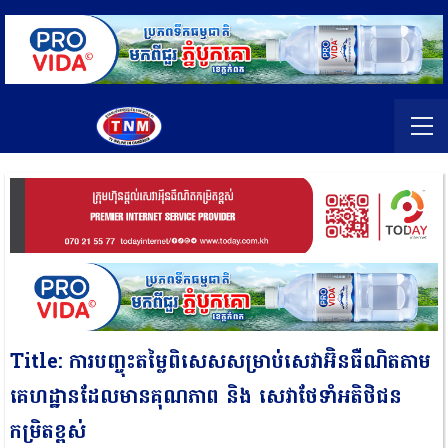
Title: ការបញ្ចុះតម្លៃពិសេសសម្រាប់សេវាអ៊ិនធឺណិតតាម
គេហដ្ឋានដែលមានគុណភាព និង សេវាថែទាំអតិថិជន
កម្រិតខ្ពស់