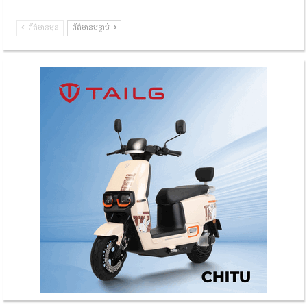
ព័ត៌មានមុន
ព័ត៌មានបន្ទាប់