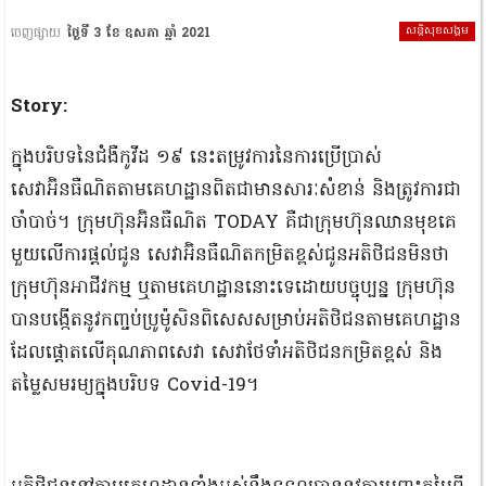
សន្តិសុខសង្គម
ចេញផ្សាយ
ថ្ងៃទី 3 ខែ ឧសភា ឆ្នាំ 2021
Story:
ក្នុងបរិបទនៃជំងឺកូវីដ ១៩ នេះតម្រូវការនៃការប្រើប្រាស់
សេវាអ៊ិនធឺណិតតាមគេហដ្ឋានពិតជាមានសារៈសំខាន់ និងត្រូវការជា
ចាំបាច់។ ក្រុមហ៊ុនអ៊ិនធឺណិត TODAY គឺជាក្រុមហ៊ុនឈានមុខគេ
មួយលើការផ្តល់ជូន សេវាអ៊ិនធឺណិតកម្រិតខ្ពស់ជូនអតិថិជនមិនថា
ក្រុមហ៊ុនអាជីវកម្ម ឬតាមគេហដ្ឋាននោះទេដោយបច្ចុប្បន្ន ក្រុមហ៊ុន
បានបង្កើតនូវកញ្ចប់ប្រូម៉ូសិនពិសេសសម្រាប់អតិថិជនតាមគេហដ្ឋាន
ដែលផ្តោតលើគុណភាពសេវា សេវាថែទាំអតិថិជនកម្រិតខ្ពស់ និង
តម្លៃសមរម្យក្នុងបរិបទ Covid-19។