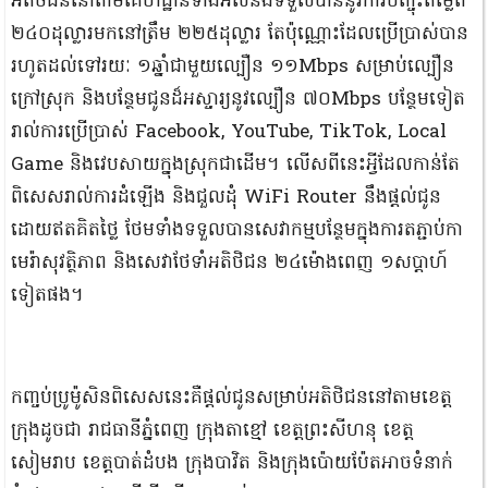
អតិថិជននៅតាមគេហដ្ឋានទាំងអស់នឹងទទួលបាននូវការបញ្ចុះតម្លៃពី
២៤០ដុល្លារមកនៅត្រឹម ២២៥ដុល្លារ តែប៉ុណ្ណោះដែលប្រើប្រាស់បាន
រហូតដល់ទៅរយៈ ១ឆ្នាំជាមួយល្បឿន ១១Mbps សម្រាប់ល្បឿន
ក្រៅស្រុក និងបន្ថែមជូនដ៏អស្ចារ្យនូវល្បឿន ៧០Mbps បន្ថែមទៀត
រាល់ការប្រើប្រាស់ Facebook, YouTube, TikTok, Local
Game និងវេបសាយក្នុងស្រុកជាដើម។ លើសពីនេះអ្វីដែលកាន់តែ
ពិសេសរាល់ការដំឡើង និងជួលដុំ WiFi Router នឹងផ្តល់ជូន
ដោយឥតគិតថ្លៃ ថែមទាំងទទួលបានសេវាកម្មបន្ថែមក្នុងការតភ្ជាប់កា
មេរ៉ាសុវត្ថិភាព និងសេវាថែទាំអតិថិជន ២៤ម៉ោងពេញ ១សប្តាហ៍
ទៀតផង។
កញ្ចប់ប្រូម៉ូសិនពិសេសនេះគឺផ្តល់ជូនសម្រាប់អតិថិជននៅតាមខេត្ត
ក្រុងដូចជា រាជធានីភ្នំពេញ ក្រុងតាខ្មៅ ខេត្តព្រះសីហនុ ខេត្ត
សៀមរាប ខេត្តបាត់ដំបង ក្រុងបាវិត និងក្រុងប៉ោយប៉ែតអាចទំនាក់