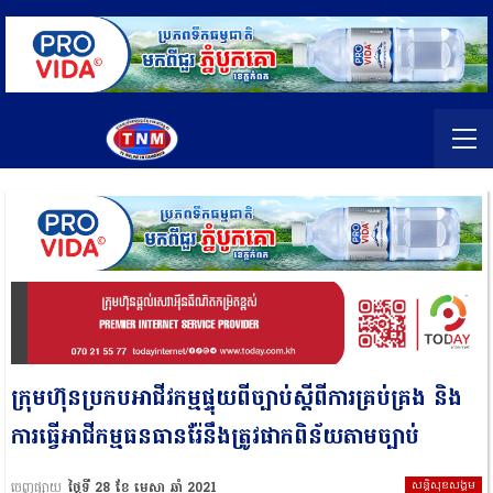
ក្រុមហ៊ុនប្រកបអាជីវកម្មផ្ទុយពីច្បាប់ស្តីពីការគ្រប់គ្រង និង
ការធ្វើអាជីកម្មធនធានរ៉ែនឹងត្រូវផាកពិន័យតាមច្បាប់
សន្តិសុខសង្គម
ចេញផ្សាយ
ថ្ងៃទី 28 ខែ មេសា ឆ្នាំ 2021