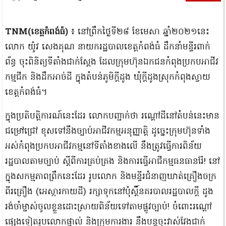
TNM(ខេត្តកំពង់ធំ)
៖ នៅព្រឹកថ្ងៃទី២៨ ខែមេសា ឆ្នាំ២០២១នេះ
លោក យ៉ូវ សេងគុណ នាយករដ្ឋបាលខេត្តកំពង់ធំ ដឹកនាំមន្ទីរពាក់
ព័ន្ធ ចុះពិនិត្យទីតាំងជាក់ស្តែង ដែលក្រុមហ៊ុនឯកជនកំពុងប្រកបអាជីវ
កម្មជីក និងដឹកអាច់ដី ក្នុងតំបន់ភូមិក្តីដូង ឃុំក្តីដូងស្រុកកំពុងស្វាយ
ខេត្តកំពង់ធំ។
ក្នុងប្រតិបត្តិការណ៍នេះដែរ លោកបញ្ជាក់ថា រណ្តៅដីនៅតំបន់នេះមាន
ជម្រៅជ្រៅ ខុសទៅនឹងច្បាប់អាជីវកម្មអនុញ្ញាត្តិ ដូច្នេះក្រុមហ៊ុនទាំង
អស់កំពុងប្រកបអាជីវកម្មនៅទីតាំងខាងលើ នឹងត្រូវធ្វើការពិន័យ
រដ្ឋបាលតាមច្បាប់ ស្តីពីការគ្រប់គ្រង និងការធ្វើអាជីកម្មធនធានរ៉ែ! នៅ
ក្នុងសកម្មភាពព្រឹកនេះដែរ រូបលោក និងមន្ទីរជំនាញឃាត់គ្រឿងចក្រ
ពីរគ្រឿង (អេស្ការកាយដី) រក្សាទុកនៅប៉ុស្តិ៍នគរបាលរដ្ឋបាលក្តី ដូង
រង់ចាំម្ចាស់ចូលខ្លួនដោះស្រាយពិន័យទៅតាមផ្លូវច្បាប់! ចំពោះរណ្តៅ
ផ្សេងទៀតរូបលោកផ្ទាល់ និងក្រុមការងារ នឹងបន្តចុះវាស់វែងជាក់