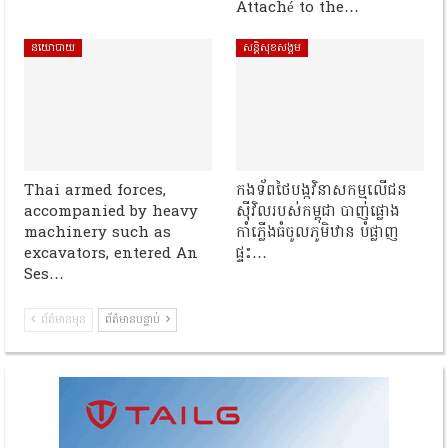
Attaché to the…
នយោបាយ
សន្តិសុខសង្គម
Thai armed forces,
កងទ័ពថៃបង្កវិនាសកម្មលើជន
accompanied by heavy
ស៊ីវិលរបស់កម្ពុជា បាញ់ផ្លោង
machinery such as
កាំភ្លើងធំចូលភូមិឋាន បំផ្លាញ
excavators, entered An
ផ្ទះ…
Ses…
ព័ត៌មានមុន
ព័ត៌មានបន្ទាប់