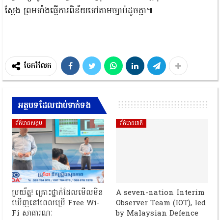
ស្តែង ព្រមទាំងធ្វើការពិន័យទៅតាមច្បាប់ដូចគ្នា៕
ចែករំលែក
អត្ថបទដែលជាប់ទាក់ទង
ព័ត៍មានសង្គម
ព័ត៌មានជាតិ
ប្រយ័ត្ន! គ្រោះថ្នាក់ដែលមើលមិន
A seven-nation Interim
ឃើញនៅពេលប្រើ Free Wi-
Observer Team (IOT), led
Fi សាធារណៈ
by Malaysian Defence