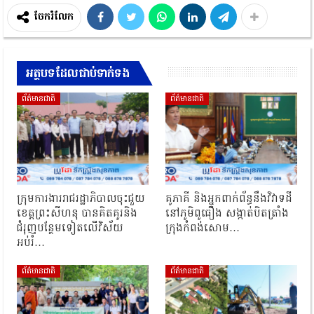
ចែករំលែក
អត្ថបទដែលជាប់ទាក់ទង
ព័ត៌មានជាតិ
ព័ត៌មានជាតិ
ក្រុមការងាររាជរដ្ឋាភិបាលចុះជួយ
គូភាគី និងអ្នកពាក់ព័ន្ធនឹងវិវាទដី
ខេត្តព្រះសីហនុ បានគិតគូរនិង
នៅភូមិពូធឿង សង្កាត់បិតត្រាំង
ជំរុញបន្ថែមទៀតលើវិស័យ
ក្រុងកំពង់សោម…
អប់រំ…
ព័ត៌មានជាតិ
ព័ត៌មានជាតិ