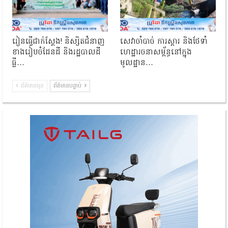
រៀនធ្វើជាក់ស្ដែង! និស្សិតជំនាញ
សេវាចាំបាច់ ការស្តារ និងថែទាំ
ខាងរៀបចំដែនដី និងរដ្ឋបាលដី
ហេដ្ឋារចនាសម្ព័ន្ធនៅក្នុង
ធ្លី…
មូលដ្ឋាន…
ព័ត៌មានមុន
ព័ត៌មានបន្ទាប់