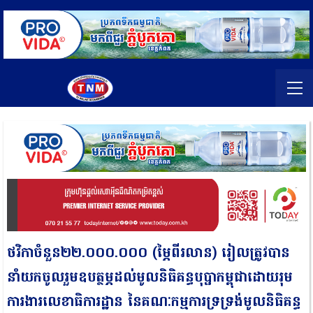
ថវិកាចំនួន២២.០០០.០០០ (ម្ភៃពីរលាន) រៀលត្រូវបាន
នាំយកចូលរួមឧបត្ថម្ភដល់មូលនិធិគន្ធបុប្ផាកម្ពុជាដោយរុម
ការងារលេខាធិការដ្ឋាន នៃគណៈកម្មការទ្រទ្រង់មូលនិធិគន្ធ