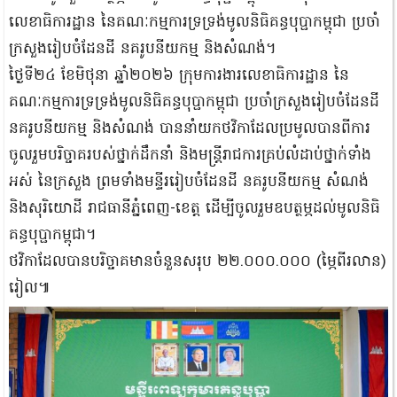
លេខាធិការដ្ឋាន នៃគណៈកម្មការទ្រទ្រង់មូលនិធិគន្ធបុប្ផាកម្ពុជា ប្រចាំ
ក្រសួងរៀបចំដែនដី នគរូបនីយកម្ម និងសំណង់។
ថ្ងៃ​ទី​២៤ ខែ​មិថុនា ឆ្នាំ​២០២៦ ក្រុមការងារលេខាធិការដ្ឋាន នៃ
គណៈកម្មការទ្រទ្រង់មូលនិធិគន្ធបុប្ផាកម្ពុជា ប្រចាំក្រសួងរៀបចំដែនដី
នគរូបនីយកម្ម និងសំណង់ បាននាំយកថវិកាដែលប្រមូលបានពីការ
ចូលរួមបរិច្ចាគរបស់ថ្នាក់ដឹកនាំ និងមន្ត្រីរាជការគ្រប់លំដាប់ថ្នាក់ទាំង
អស់ នៃក្រសួង ព្រមទាំងមន្ទីររៀបចំដែនដី នគរូបនីយកម្ម សំណង់
និងសុរិយោដី រាជធានីភ្នំពេញ-ខេត្ត ដើម្បីចូលរួមឧបត្ថម្ភដល់មូលនិធិ
គន្ធបុប្ផាកម្ពុជា។
ថវិកាដែលបានបរិច្ចាគមានចំនួនសរុប ២២.០០០.០០០ (ម្ភៃពីរលាន)
រៀល៕