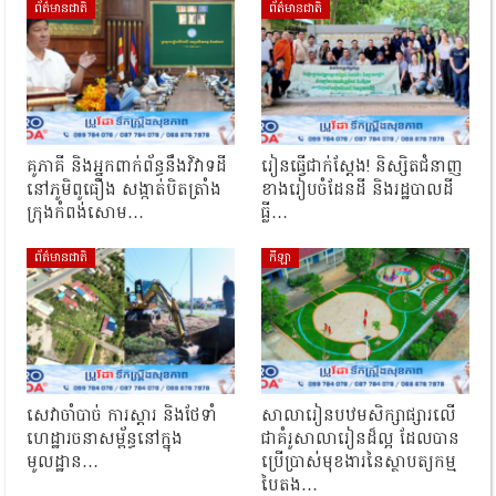
ព័ត៌មានជាតិ
ព័ត៌មានជាតិ
គូភាគី និងអ្នកពាក់ព័ន្ធនឹងវិវាទដី
រៀនធ្វើជាក់ស្ដែង! និស្សិតជំនាញ
នៅភូមិពូធឿង សង្កាត់បិតត្រាំង
ខាងរៀបចំដែនដី និងរដ្ឋបាលដី
ក្រុងកំពង់សោម…
ធ្លី…
ព័ត៌មានជាតិ
កីឡា
សេវាចាំបាច់ ការស្តារ និងថែទាំ
សាលារៀនបឋមសិក្សាផ្សារលើ
ហេដ្ឋារចនាសម្ព័ន្ធនៅក្នុង
ជាគំរូសាលារៀនដ៏ល្អ ដែលបាន
មូលដ្ឋាន…
ប្រើប្រាស់មុខងារនៃស្ថាបត្យកម្ម
បៃតង…