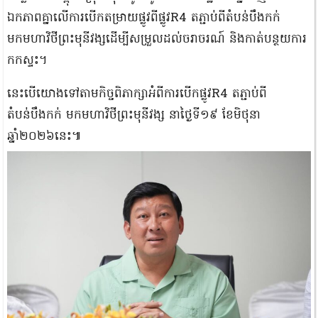
ឯកភាពគ្នាលើការបើកតម្រាយផ្លូវពីផ្លូវR4 តភ្ជាប់ពីតំបន់បឹងកក់
មកមហាវិថីព្រះមុនីវង្សដើម្បីសម្រួលដល់ចរាចរណ៍ និងកាត់បន្ថយការ
កកស្ទះ។
នេះបើ​យោង​ទៅតាមកិច្ចពិភាក្សាអំពីការបើកផ្លូវR4 តភ្ជាប់ពី
តំបន់បឹងកក់ មកមហាវិថីព្រះមុនីវង្ស​ នាថ្ងៃ​ទី​១៩ ខែ​មិថុនា
ឆ្នាំ២០២៦នេះ៕