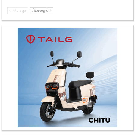
ព័ត៌មានមុន
ព័ត៌មានបន្ទាប់