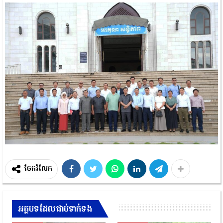
ចែករំលែក
អត្ថបទដែលជាប់ទាក់ទង