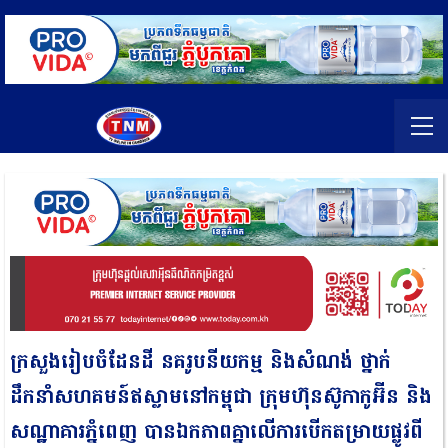
ក្រសួងរៀបចំដែនដី នគរូបនីយកម្ម និងសំណង់ ថ្នាក់
ដឹកនាំសហគមន៍ឥស្លាមនៅកម្ពុជា ក្រុមហ៊ុនស៊ូកាកូអ៊ីន និង
សណ្ឋាគារភ្នំពេញ បានឯកភាពគ្នាលើការបើកតម្រាយផ្លូវពី