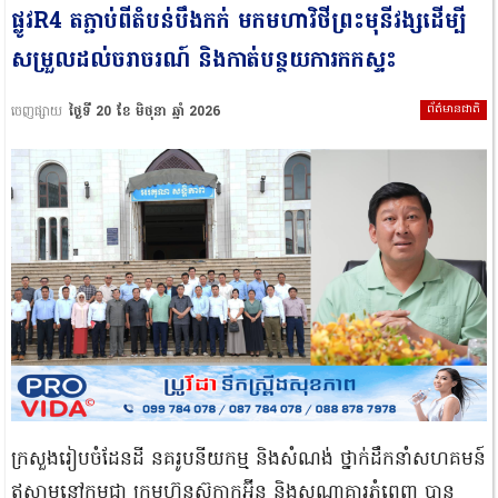
ផ្លូវR4 តភ្ជាប់ពីតំបន់បឹងកក់ មកមហាវិថីព្រះមុនីវង្សដើម្បី
សម្រួលដល់ចរាចរណ៍ និងកាត់បន្ថយការកកស្ទះ
ព័ត៌មានជាតិ
ចេញផ្សាយ
ថ្ងៃទី 20 ខែ មិថុនា ឆ្នាំ 2026
ក្រសួងរៀបចំដែនដី នគរូបនីយកម្ម និងសំណង់ ថ្នាក់ដឹកនាំសហគមន៍
ឥស្លាមនៅកម្ពុជា ក្រុមហ៊ុនស៊ូកាកូអ៊ីន និងសណ្ឋាគារភ្នំពេញ បាន