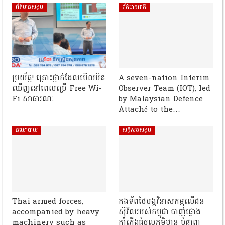
ព័ត៍មានសង្គម
ព័ត៌មានជាតិ
ប្រយ័ត្ន! គ្រោះថ្នាក់ដែលមើលមិន
A seven-nation Interim
ឃើញនៅពេលប្រើ Free Wi-
Observer Team (IOT), led
Fi សាធារណៈ
by Malaysian Defence
Attaché to the…
នយោបាយ
សន្តិសុខសង្គម
Thai armed forces,
កងទ័ពថៃបង្កវិនាសកម្មលើជន
accompanied by heavy
ស៊ីវិលរបស់កម្ពុជា បាញ់ផ្លោង
machinery such as
កាំភ្លើងធំចូលភូមិឋាន បំផ្លាញ