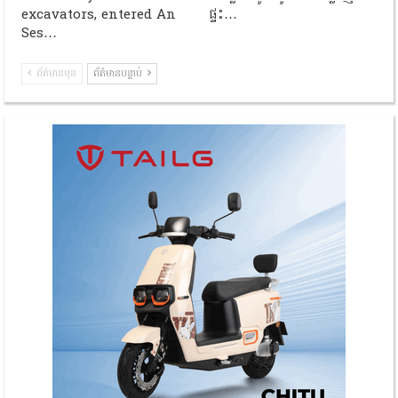
excavators, entered An
ផ្ទះ…
Ses…
ព័ត៌មានមុន
ព័ត៌មានបន្ទាប់