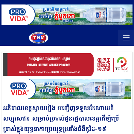
អភិបាលខេត្តស្វាយរៀង អញ្ជើញទទួលអំណោយពី
សប្បុរសជន សម្រាប់ប្រគល់ជូនរដ្ឋបាលខេត្តដើម្បីប្រើ
ប្រាស់ក្នុងយុទ្ធនាការប្រយុទ្ធប្រឆាំងជំងឺកូវីដ-១៩