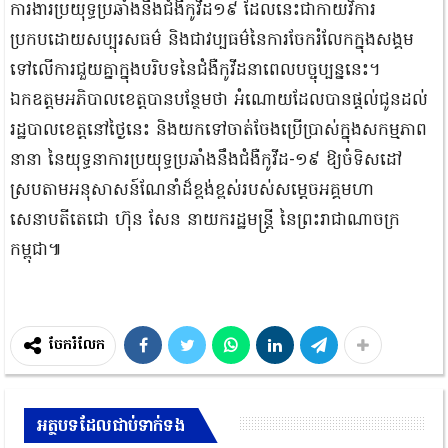
ការងារប្រយុទ្ធប្រឆាំងនឹងជំងឺកូវីដ១៩ ដែលនេះជាកាយវិការ
ប្រកបដោយសប្បុរសធម៌ និងជាវប្បធម៌នៃការចែករំលែកក្នុងសង្គម​
ទៅលើការជួយគ្នាក្នុងបរិបទនៃជំងឺកូវីដនាពេលបច្ចុប្បន្ននេះ។
ឯកឧត្តមអភិបាលខេត្តបានបន្ថែមថា អំណោយដែលបានផ្ដល់ជូនដល់
រដ្ឋបាលខេត្តនៅថ្ងៃនេះ និងយកទៅចាត់ចែងប្រើប្រាស់ក្នុងសកម្មភាព
នានា នៃយុទ្ធនាការប្រយុទ្ធប្រឆាំងនឹងជំងឺកូវីដ-១៩ ឱ្យចំទិសដៅ
ស្របតាមអនុសាសន៍ណែនាំដ៏ខ្ពង់ខ្ពស់របស់សម្ដេចអគ្គមហា
សេនាបតីតេជោ ហ៊ុន សែន នាយករដ្ឋមន្ត្រី នៃព្រះរាជាណាចក្រ
កម្ពុជា៕
ចែករំលែក
អត្ថបទដែលជាប់ទាក់ទង