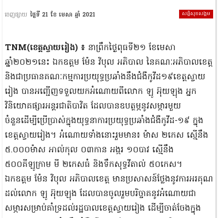
សន្តិសុខសង្គម
ចេញផ្សាយ
ថ្ងៃទី 21 ខែ មេសា ឆ្នាំ 2021
TNM(ខេត្តស្វាយរៀង) ៖
នាព្រឹកថ្ងៃពុធទី២១ ខែមេសា
ឆ្នាំ២០២១នេះ ឯកឧត្ដម ម៉ែន វិបុល អភិបាល នៃគណៈអភិបាលខេត្ត
និងជាប្រធានគណៈកម្មការប្រយុទ្ធប្រឆាំងនឹងជំងឺកូវីដ១៩ខេត្តស្វាយ
រៀង បានអញ្ជើញទទួលយកអំណោយពីលោក ឡូ អ៊ុយឡុង អ្នក
វិនិយោគផ្សារអន្តរជាតិបាវិត ដែលបានឧបត្ថម្ភនូវសម្ភារមួយ
ចំនួនដេីម្បីប្រេីប្រាស់ក្នុងយុទ្ធនាការប្រយុទ្ធប្រឆាំងជំងឺកូវីដ-១៩ ក្នុង
ខេត្តស្វាយរៀង​។ អំណោយទាំងនោះរួមមាន៖ ម៉ាស ២កេស ស្មេីនឹង
៥.០០០ម៉ាស អាល់កុល ០៣កាន អង្ករ ១០បាវ ស្មើនឹង
៥០០គីឡូក្រាម​​ មី ២កេសធំ និងទឹកសុទ្ធវីតាល់ ៥០កេស។
ឯកឧត្ដម ម៉ែន វិបុល អភិបាលខេត្ត មានប្រសាសន៍ថ្លែងនូវការអរគុណ
ដល់លោក ឡូ អ៊ុយឡុង ដែលបានចូលរួមបរិច្ចាគនូវអំណោយជា
សម្ភារសម្រាប់គាំទ្រដល់រដ្ឋបាលខេត្តស្វាយរៀង ដើម្បីចាត់ចែងក្នុង