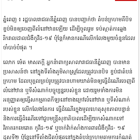
ភ្នំពេញ ៖ រដ្ឋបាលរាជធានីភ្នំពេញ បានបញ្ជាក់ថា តំបន់ក្រហមគឺបិទ
ខ្ទប់មិនឲ្យចេញពីលំនៅឋានឡើយ ដើម្បីចូលរួម ទប់ស្កាត់ការឆ្លង
រីករាលដាលជំងឺកូវីដ-១៩ ប៉ុន្តែក៏មានករណីលើកលែងមួយចំនួនដែល
ចាំបាច់បំផុត ។
លោក ម៉េត មាសភក្តី អ្នកនំាពាក្យសាលារាជធានីភ្នំពេញ បានមាន
ប្រសាសន៍ថា នៅក្នុងទីតាំងភូមិសាស្ត្រដែលត្រូវបានបិទ ខ្ទប់ជាតំបន់
ក្រហម ដែលបុគ្គលគ្រប់រូបត្រូវបានហាមឃាត់មិនឲ្យធ្វើដំណើរចេញពី
លំនៅឋាន ឬទីសំណាក់បច្ចុប្បន្នរបស់ខ្លួន ដោយរួមទាំងការមិន
អនុញ្ញាតឲ្យធ្វើសកម្មភាពកីឡានៅខាងក្រៅលំនៅឋាន ឬទីសំណាក់
របស់ខ្លួន លើកលែងតែការ ធ្វើដំណើរក្នុងមូលហេតុសុខភាពបន្ទាន់
និងការធ្វើដំណើរទៅជួបមន្ត្រីសុខាភិបាលដើម្បីយកសំណាកទៅ
វិភាគរកមេរោគ កូវីដ-១៩ ឬចាក់វ៉ាក់សាំងការពារជំងឺកូវីដ- ១៩
ដូសទី២ ប៉ុន្តែនៅទីតាំងជិតបំផុតនៅក្នុងតំបន់ក្រហមតាមការកំណត់