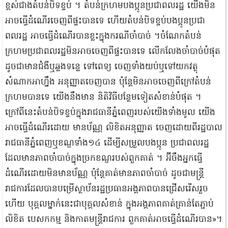
ខ្ពស់ជាងតំបន់បិទខ្ទប់ ។ តំបន់ក្រហមបងប្អូនប្រជាពលរដ្ឋ យើងមិន
អាចធ្វើដំណើរចេញពីផ្ទះបានទេ ហើយតំបន់បិទខ្ទប់បងប្អូនប្រជា
ពលរដ្ឋ អាចធ្វើដំណើរបានខ្លះក្នុងករណីចាំបាច់ ។ចំណែកតំបន់
ក្រហមប្រជាពលរដ្ឋមិនអាចចេញពីផ្ទះបានទេ លើកលែងចាំបាច់បំផុត
ដូចជាមានជំងឺឬឆ្លងទន្លេ ទៅពេទ្យ ចេញទាំងយប់ឬទៅយកវត្ថុ
សំណាកអាហ្នឹង អនុញ្ញាតចេញបាន ប៉ុន្តែមិនអាចចេញពីក្រៅតំបន់
ក្រហមបានទេ យើងនឹងមាន និតិវិធីបន្ថែមទៀតសំខាន់បំផុត ។
ក្រៅពីនេះតំបន់បិទខ្ទប់ក្នុងរាជធានីភ្នំពេញរបស់យើងទាំងមូល យើង
អាចធ្វើដំណើរដោយ មានប័ណ្ណ លិខិតអនុញ្ញាត ចេញដោយពីរដ្ឋបាល
រាជធានីភ្នំពេញឬខណ្ឌទាំង១៤ ដើម្បីសម្រួលបងប្អូន ប្រជាពលរដ្ឋ
ដែលមានភាពចាំបាច់ក្នុងច្រកខណ្ឌរបស់ពួកគាត់ ។ អ៊ីចឹងអ្នកធ្វើ
ដំណើរដោយមិនមានប័ណ្ណ ប៉ុន្តែគាត់មានភាពចាំបាច់ ដូចជាមន្ត្រី
រាជការដែលបានបម្រើស្ថាប័នរដ្ឋប្រធានអង្គភាពបានជ្រើសរើសរួច
ហើយ បុគ្គលម្នាក់នេះជាបុគ្គលសំខាន់ ក្នុងអង្គភាពគាត់គ្រាន់តែភ្ជាប់
លិខិត បេសកកម្ម និងកាតមន្ត្រីរាជការ ពួកគាត់អាចធ្វើដំណើរបាន»។