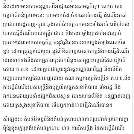
និងដោយមានការអនុញ្ញាតពីអាជ្ញាធរមានសមត្ថកិច្ច។ លោក បាន
បន្តថាតំបន់ក្រហមនេះ ហាមឃាត់ដាច់ខាតរាល់ការធ្វើ ដំណើររបស់
ប្រជាពលរដ្ឋចេញ-ចូល ឆ្លងកាត់តំបន់ក្រហមនេះទាំងអស់ លើកលែង
តែការធ្វើដំណើររបស់មន្ត្រីរាជការ និងកងកម្លាំងប្រដាប់អាវុធគ្រប់
ប្រភេទដែលមានសមត្ថកិច្ច អនុវត្តវិធានការនានាក្នុងអំឡុងពេលបិទ
ខ្ទប់ ដោយត្រូវភ្ជាប់ជាមួយ នូវលិខិតបញ្ជាបេសកកម្មនិងការធ្វើដំណើរ
ដែលទាក់ទងនឹងសកម្មភាពចុះចែកជំនួយសង្គ្រោះបន្ទាន់ដែលរៀបចំ
ដោយ គ.ប.ខ. ដោយភ្ជាប់ជាមួយនូវអត្តសញ្ញាណប័ណ្ណ និងលិខិត
បញ្ជាបេសកកម្មដែលចេញដោយ គណៈកម្មការប្រតិបត្តិនៃ គ.ប.ខ.និង
ការធ្វើដំណើររបស់មន្ត្រីនិងបុគ្គលិកផ្នែកសុខាភិបាល ទាំងរដ្ឋ និង
ឯកជនដោយរួមទាំងផ្នែកឱសថស្ថាន ដោយមានលិខិត អនុញ្ញាតចេញ
ដោយក្រសួងសុខាភិបាល ទើបពួកគាត់អាចធ្វើដំណើរបាន។
សំឡេង៖« តំបន់បិទខ្ទប់និងតំបន់ក្រហមមានភាពប្រហាក់ប្រហែលគ្នា
ប៉ុន្តែខុសគ្នាត្រង់តែតំបន់ក្រហម មាន ការរឹតបន្តឹង នៃការធ្វើដំណើរ