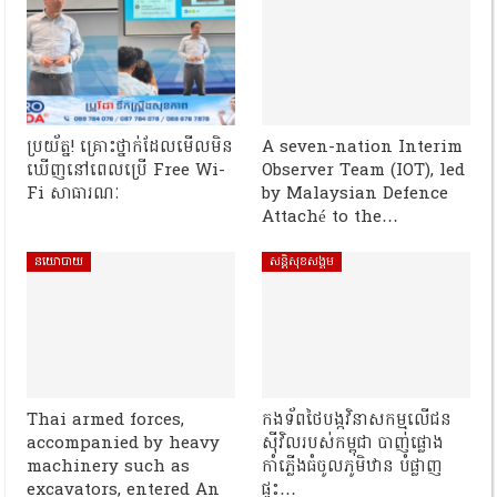
ប្រយ័ត្ន! គ្រោះថ្នាក់ដែលមើលមិន
A seven-nation Interim
ឃើញនៅពេលប្រើ Free Wi-
Observer Team (IOT), led
Fi សាធារណៈ
by Malaysian Defence
Attaché to the…
នយោបាយ
សន្តិសុខសង្គម
Thai armed forces,
កងទ័ពថៃបង្កវិនាសកម្មលើជន
accompanied by heavy
ស៊ីវិលរបស់កម្ពុជា បាញ់ផ្លោង
machinery such as
កាំភ្លើងធំចូលភូមិឋាន បំផ្លាញ
excavators, entered An
ផ្ទះ…