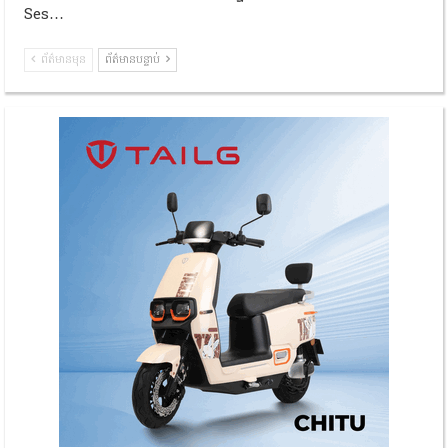
Ses…
ព័ត៌មានមុន
ព័ត៌មានបន្ទាប់