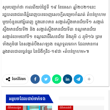
សូមបញ្ជាក់ថា កាលពីយប់ថ្ងៃទី ១៩ ខែមេសា ឆ្នាំ២០២១នេះ
រដ្ឋបាលរាជធានីភ្នំពេញបានចេញសេចក្តីសម្រេចកំណត់ តំបន់ក្រហម
មួយចំនួននៅភ្នំពេញ ក្នុងនោះមាន សង្កាត់ស្ទឹងមានជ័យទី១ សង្កាត់
ស្ទឹងមានជ័យទី២ និង សង្កាត់ស្ទឹងមានជ័យទី៣ ខណ្ឌមានជ័យ
សង្កាត់ចោមចៅទី១ ខណ្ឌពោធិ៍សែនជ័យ និងភូមិ ៤ ភូមិ១៦ ព្រម
ទាំងភូមិ៧ នៃសង្កាត់បឹងសាឡាង ខណ្ឌទួលគោក ដែលមានការ
ឆ្លងរាលដាលធ្ងន់ធ្ងរ នៃជំងឺកូវីដ-១៩ជា «តំបន់ក្រហម»៕
ចែករំលែក
អត្ថបទដែលជាប់ទាក់ទង
ព័ត៍មានសង្គម
ព័ត៌មានជាតិ