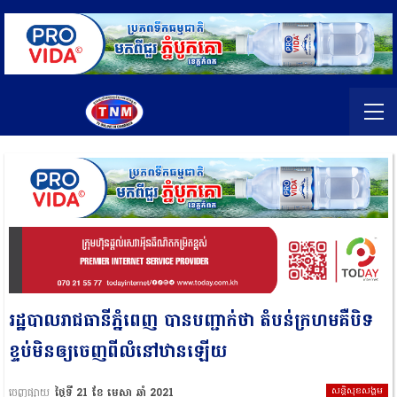
រដ្ឋបាលរាជធានីភ្នំពេញ បានបញ្ជាក់ថា តំបន់ក្រហមគឺបិទ
ខ្ទប់មិនឲ្យចេញពីលំនៅឋានឡើយ
សន្តិសុខសង្គម
ចេញផ្សាយ
ថ្ងៃទី 21 ខែ មេសា ឆ្នាំ 2021