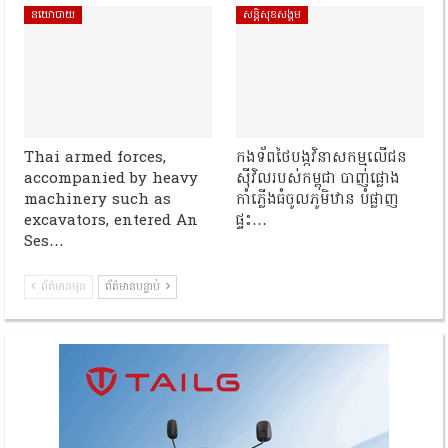
នយោបាយ
សន្តិសុខសង្គម
Thai armed forces,
កងទ័ពថៃបង្កវិនាសកម្មលើជន
accompanied by heavy
ស៊ីវិលរបស់កម្ពុជា បាញ់ផ្លោង
machinery such as
កាំភ្លើងធំចូលភូមិឋាន បំផ្លាញ
excavators, entered An
ផ្ទះ…
Ses…
ព័ត៌មានមុន
ព័ត៌មានបន្ទាប់