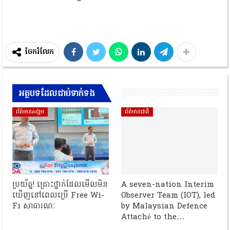
ចែករំលែក
អត្ថបទដែលជាប់ទាក់ទង
ព័ត៍មានសង្គម
ព័ត៌មានជាតិ
ប្រយ័ត្ន! គ្រោះថ្នាក់ដែលមើលមិន
A seven-nation Interim
ឃើញនៅពេលប្រើ Free Wi-
Observer Team (IOT), led
Fi សាធារណៈ
by Malaysian Defence
Attaché to the…