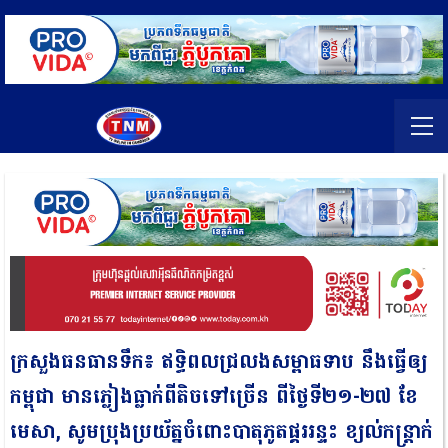
ក្រសួងធនធានទឹក៖ ឥទ្ធិពលជ្រលងសម្ពាធទាប នឹងធ្វើឲ្យ
កម្ពុជា មានភ្លៀងធ្លាក់ពីតិចទៅច្រើន ពីថ្ងៃទី២១-២៧ ខែ
មេសា, សូមប្រុងប្រយ័ត្នចំពោះបាតុភូតផ្គររន្ទះ ខ្យល់កន្ត្រាក់