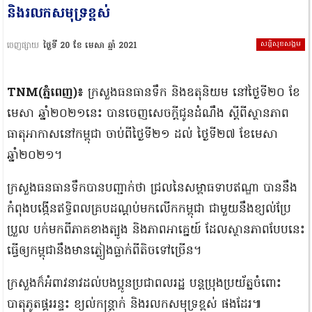
និងរលកសមុទ្រខ្ពស់
សន្តិសុខសង្គម
ចេញផ្សាយ
ថ្ងៃទី 20 ខែ មេសា ឆ្នាំ 2021
TNM(ភ្នំពេញ)៖
ក្រសួងធនធានទឹក និងឧតុនិយម នៅថ្ងៃទី២០ ខែ
មេសា ឆ្នាំ២០២១នេះ បានចេញសេចក្តីជូនដំណឹង ស្តីពីស្ថានភាព
ធាតុអាកាសនៅកម្ពុជា ចាប់ពីថ្ងៃទី២១ ដល់ ថ្ងៃទី២៧ ខែមេសា
ឆ្នាំ២០២១។
ក្រសួងធនធានទឹកបានបញ្ជាក់ថា ជ្រលនៃសម្ពាធទាបឥណ្ឌា បាននឹង
កំពុងបង្កើនឥទ្ធិពលគ្របដណ្តប់មកលើកកម្ពុជា ជាមួយនឹងខ្យល់ប្រែ
ប្រួល បក់មកពីភាគខាងត្បូង និងភាពអាគ្នេយ៍ ដែលស្ថានភាពបែបនេះ
ធ្វើឲ្យកម្ពុជានឹងមានភ្លៀងធ្លាក់ពីតិចទៅច្រើន។
ក្រសួងក៏អំពាវនាវដល់បងប្អូនប្រជាពលរដ្ឋ បន្តប្រុងប្រយ័ត្នចំពោះ
បាតុភូតផ្គររន្ទះ ខ្យល់កន្ត្រាក់ និងរលកសមុទ្រខ្ពស់ ផងដែរ៕