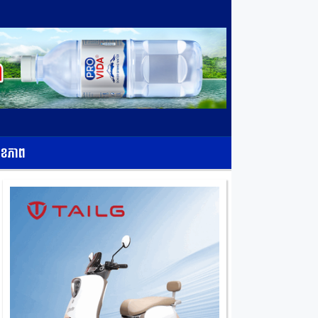
ុខភាព