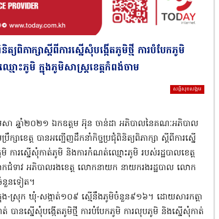
ត្យពិភាក្សាស្តីពីការស្នើសុំបង្កើតភូមិថ្មី ការបំបែកភូមិ
្មោះភូមិ ក្នុងភូមិសាស្ត្រខេត្តកំពង់ចាម
សន្តិសុខសង្គម
ែមេសា ឆ្នាំ២០២១ ឯកឧត្តម អ៊ុន ចាន់ដា អភិបាលនៃគណៈអភិបាល
ឹក្សាខេត្ត បានអញ្ជើញដឹកនាំកិច្ចប្រជុំពិនិត្យពិភាក្សា ស្តីពីការស្នើ
ុបភូមិ ការស្នើសុំកាត់ភូមិ និងការកំណត់ឈ្មោះភូមិ របស់រដ្ឋបាលខេត្ត
លោកជំទាវ អភិបាលរងខេត្ត លោកនាយក នាយករងរដ្ឋបាល លោក
ួយចំនួនទៀត។
០ក្រុង-ស្រុក ឃុំ-សង្កាត់១០៩ ស្មើនឹងភូមិចំនួន៩១៦។ ដោយសារកត្តា
ាត់ បានស្នើសុំបង្កើតភូមិថ្មី ការបំបែកភូមិ ការលុបភូមិ និងស្នើសុំកាត់