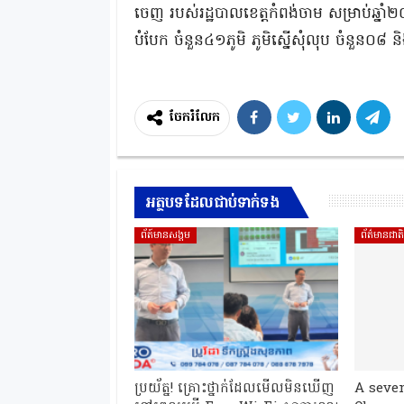
ចេញ របស់រដ្ឋបាលខេត្តកំពង់ចាម សម្រាប់ឆ្នាំ២០២
បំបែក ចំនួន៤១ភូមិ ភូមិស្នើសុំលុប ចំនួន០៨ ន
ចែករំលែក
អត្ថបទដែលជាប់ទាក់ទង
ព័ត៍មានសង្គម
ព័ត៌មានជាត
ប្រយ័ត្ន! គ្រោះថ្នាក់ដែលមើលមិនឃើញ
A seve