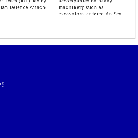
r Team (IOT), led by
accompanied by heavy
ian Defence Attaché
machinery such as
…
excavators, entered An Ses…
្ត​