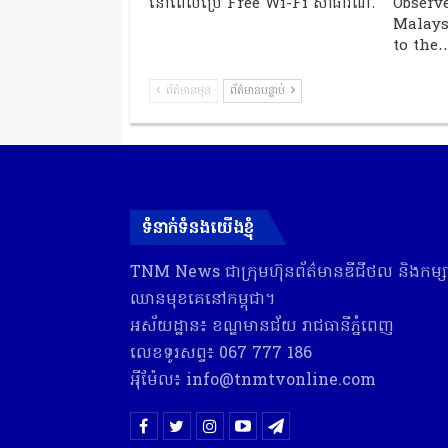
នៅពេលប្រើ Free Wi-Fi សាធារណៈ
Observe
Malays
to the
ព័ត៌មានមុន
ព័ត៌មានបន្ទាប់
ទំនាក់ទំនងយើងខ្ញុំ
TNM News ជា​ក្រុមហ៊ុន​ព័ត៌មាន​ឌីជីថល និង​កម្សាន
ឈាន​មុខ​គេ​នៅ​កម្ពុជា។
អស័យដ្ឋាន៖ ខណ្ឌមានជ័យ រាជធានីភ្នំពេញ
លេខទូរសព្ទ៖ 067 777 186
អុីម៉ែល៖ info@tnmtvonline.com