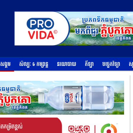
ខសង្គម
សិល្បៈ & កម្សាន្ត
នយោបាយ
កីឡា
បច្ចេកវិទ្យា
ស