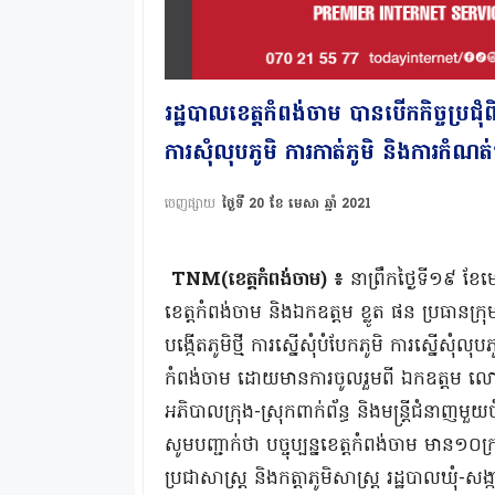
រដ្ឋបាលខេត្តកំពង់ចាម បានបើកកិច្ចប្រជុំពិនិ
ការសុំលុបភូមិ ការកាត់ភូមិ និងការកំណត់ឈ
ចេញផ្សាយ
ថ្ងៃទី 20 ខែ មេសា ឆ្នាំ 2021
TNM(ខេត្តកំពង់ចាម) ៖​
នាព្រឹកថ្ងៃទី១៩ ខ
ខេត្តកំពង់ចាម និងឯកឧត្ដម ខ្លូត ផន ប្រធានក្រុមប្រ
បង្កើតភូមិថ្មី ការស្នើសុំបំបែកភូមិ ការស្នើសុំល
កំពង់ចាម ដោយមានការចូលរួមពី ឯកឧត្តម 
អភិបាលក្រុង-ស្រុកពាក់ព័ន្ធ និងមន្ត្រីជំនាញម
សូមបញ្ជាក់ថា បច្ចុប្បន្នខេត្តកំពង់ចាម មាន១
ប្រជាសាស្ត្រ និងកត្តាភូមិសាស្ត្រ រដ្ឋបាលឃុំ-សង្ក