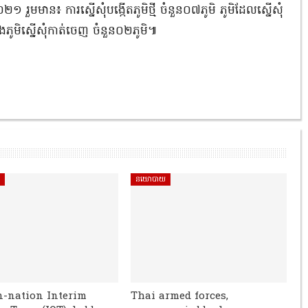
១ រួមមាន៖ ការស្នើសុំបង្កើតភូមិថ្មី ចំនួន០៧ភូមិ ភូមិដែលស្នើសុំ
ិងភូមិស្នើសុំកាត់ចេញ ចំនួន០២ភូមិ៕
ិ
នយោបាយ
n-nation Interim
Thai armed forces,