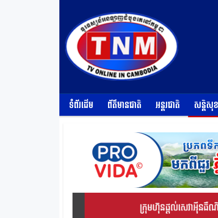
ទំព័រដើម
ព័ត៌មានជាតិ
អន្តរជាតិ
សន្តិសុ