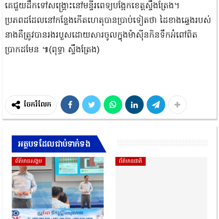
គេជួយដឹកទៅសង្គ្រោះនៅមន្ទីរពេទ្យបង្អែកខេត្តស្ទឹងត្រែង។
ប្រភពដដែលនៅកន្លែងកើតហេតុបានប្រាប់ទៀតថា ដៃខាងឆ្វេងរបស់
នាងគឺត្រូវបានរងរបួសដោយសារចូលក្នុងម៉ាស៊ីនកិនទឹកអំពៅពិត
ប្រាកដមែន ៕(ពុទ្ធា ស្ទឹងត្រែង)
ចែករំលែក
អត្ថបទដែលជាប់ទាក់ទង
ព័ត៍មានសង្គម
ព័ត៌មានជាតិ