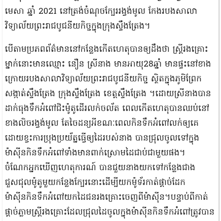
មេសា ឆ្នាំ 2021 នៅត្រង់ចំណុចក្បែររង្វង់មូល កែងរបងសាលា
វិទ្យាល័យព្រះរាជបូជនីយកិច្ចក្នុងក្រុងស្ទឹងត្រែង។
បើតាមប្រភពព័ត៌មាននៅកន្លែងកើតហេតុបានឲ្យដឹងថា ស្រ្តីរងគ្រោះ
ម្នាក់នោះមានឈ្មោះ នឿន ស្រីនាង មានអាយុ28ឆ្នាំ មានផ្ទះនៅខាង
ក្រោយរបងសាលាវិទ្យាល័យព្រះរាជបូជនីយកិច្ច ស្ថិតក្នុងភូមិព្រែក
សង្កាត់ស្ទឹងត្រែង ក្រុងស្ទឹងត្រែង ខេត្តស្ទឹងត្រែង ។ដោយស្រីនាងបាន
ដាក់ធុងទឹកអំពៅជិះម៉ូតូដើរលក់ចល័ត ពេលកើតហេតុបានឈប់នៅ
ខាងលិចរង្វង់មូល តែចៃដន្យអីខណៈពេលកិនទឹកអំពៅលក់ឲ្យគេ
ដោយខ្វះការប្រុងប្រយ័ត្នធ្វើឲ្យដៃរបស់នាង បានជ្រុលចូលទៅក្នុង
ម៉ាស៊ីនកិនទឹកអំពៅទាំងមានពាក់ស្រោមដៃជាប់ជាមួយផង។
ចំណែកអ្នកឃើញហេតុការណ៍ បានជួយនាងយកទៅកន្លែងជាង
ជួសជុលម៉ូតូមួយកន្លែងក្បែរនោះដើម្បីយកម៉ូទ័រកាត់ផ្តាច់ដែក
ម៉ាស៊ីនកិនទឹកអំពៅយកដៃជនរងគ្រោះចេញពីម៉ាស៊ីន។បន្ទាប់ពីកាត់
ផ្ដាច់ភ្លាមស្ត្រីរងគ្រោះដែលជ្រុលដៃចូលក្នុងម៉ាស៊ីនកិនទឹកអំពៅត្រូវបាន