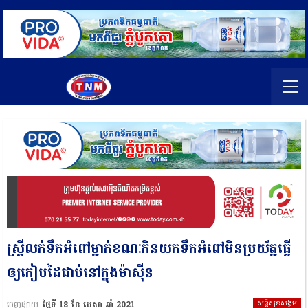
ស្ត្រីលក់ទឹកអំពៅម្នាក់ខណៈកិនយកទឹកអំពៅមិនប្រយ័ត្នធ្វើ
ឲ្យកៀបដៃជាប់នៅក្នុងម៉ាសុីន
សន្តិសុខសង្គម
ចេញផ្សាយ
ថ្ងៃទី 18 ខែ មេសា ឆ្នាំ 2021