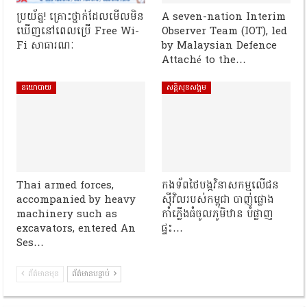
ប្រយ័ត្ន! គ្រោះថ្នាក់ដែលមើលមិន
A seven-nation Interim
ឃើញនៅពេលប្រើ Free Wi-
Observer Team (IOT), led
Fi សាធារណៈ
by Malaysian Defence
Attaché to the…
នយោបាយ
សន្តិសុខសង្គម
Thai armed forces,
កងទ័ពថៃបង្កវិនាសកម្មលើជន
accompanied by heavy
ស៊ីវិលរបស់កម្ពុជា បាញ់ផ្លោង
machinery such as
កាំភ្លើងធំចូលភូមិឋាន បំផ្លាញ
excavators, entered An
ផ្ទះ…
Ses…
ព័ត៌មានមុន
ព័ត៌មានបន្ទាប់