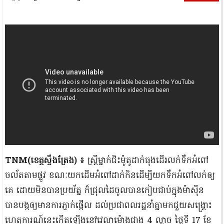
TNM(ខេត្តស្ទឹងត្រែង) ៖
ស្ត្រីម្នាក់ជិះមូ៉តូដាក់ធុងដើរលក់ទឹកអំពៅ
ចល័តតាមផ្លូវ ខណៈយកដើមអំពៅដាក់កិនដើម្បីយកទឹកអំពៅលក់ឲ្យ
គេ ដោយមិនបានប្រយ័ត្ន ក៏ជ្រុលដៃចូលបានកៀបជាប់ក្នុងម៉ាស៊ីន
បានបង្កឲ្យមានការភ្ញាក់ផ្អើល ដល់ប្រជាពលរដ្ឋនាំគ្នាមកជួយសង្គ្រោះ
ហេតុការណ៍នេះកើតឡើងនៅវេលាម៉ោងជាង 4 ល្ងាច ថ្ងៃទី 17 ខែ