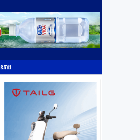
ុខភាព