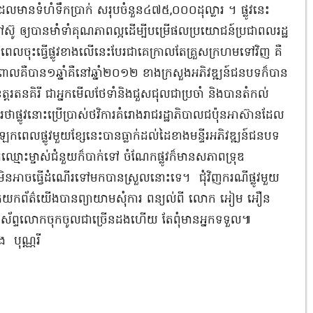
 ដែលមានទំហំទឹកប្រាក់ សរុបចំនួន៤៧៥,០០០ដុល្លារ ។ ផ្លូវនេះ
ៅស៊ូ ឲ្យបានមាំទាំគុណភាពល្អដើម្បីបម្រើផលប្រយោជន៍ប្រជាពលរដ្ឋ
្ដែពេលចុះធ្វើផ្លូវខាងលើនេះបែរជាគេក្រាលតែគ្រួសក្រហមទៅវិញ គឺ
ល់ពោលគឺបាន១ឆ្នាំគឺនៅឆ្នាំ២០១២ ខាងក្រសួងអភិវឌ្ឍន៍ជនបទក៏បាន
ត្ដរតនគិរី ជាអ្នកមើលថែទាំនិងជួសជុលជាប្រចាំ និងបានតំកល់
្លូវនោះប្រើប្រាស់ថវិការគំរោងរាជរដ្ឋាភិបាលជប៉ុនអាស៊ានដែល
ពេលផ្លូវមួយខ្សែនេះបានធ្លាក់ដល់ដៃខាងមន្ទីរអភិវឌ្ឍន៍ជនបទ
្មោះម្ចាស់ជំនួយក៏បាក់ទៅ ចំណែកផ្លូវក៏មានសភាពទ្រុឌ
ោយមិនអាចធ្វើដំណើរទៅមកបានស្រួលនោះទេ។ ជុំវិញករណីផ្លូវមួយ
អ្នកយកព័ត៌យើងបានព្យាយាមសុំការ ពន្យល់ពី លោក អៀម អឿន
តែទូរស័ព្ទលោកចុកចូលជាច្រើនដងហើយ តែពុំមានអ្នកទទួល៕
បុណ្ណរី