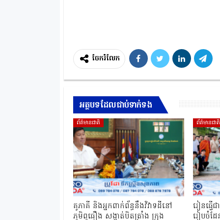
ចែករំលែក
អត្ថបទដែលជាប់ទាក់ទង
ព័ត៌មានជាតិ
ព័ត៌មានជាត
គូភាគី និងអ្នកពាក់ព័ន្ធនឹងវិវាទដីនៅ
រៀនធ្វើជ
ភូមិពូធឿង សង្កាត់បិតត្រាំង ក្រុង
រៀបចំដែន