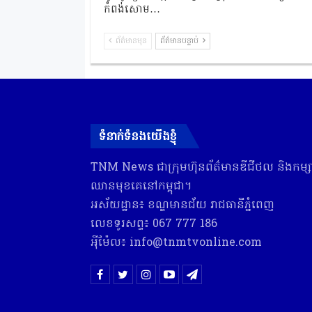
កំពង់សោម…
ព័ត៌មានមុន
ព័ត៌មានបន្ទាប់
ទំនាក់ទំនងយើងខ្ញុំ
TNM News ជា​ក្រុមហ៊ុន​ព័ត៌មាន​ឌីជីថល និង​កម្សាន
ឈាន​មុខ​គេ​នៅ​កម្ពុជា។
អស័យដ្ឋាន៖ ខណ្ឌមានជ័យ រាជធានីភ្នំពេញ
លេខទូរសព្ទ៖ 067 777 186
អុីម៉ែល៖ info@tnmtvonline.com