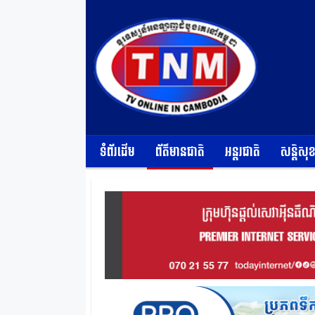
ទំព័រដើម
ព័ត៌មានជាតិ
អន្តរជាតិ
សន្តិសុ