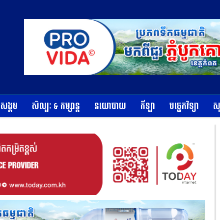
ខសង្គម
សិល្បៈ & កម្សាន្ត
នយោបាយ
កីឡា
បច្ចេកវិទ្យា
ស