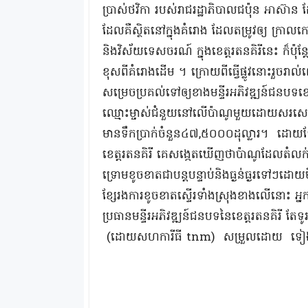
ប្រាស់ថវិកា របស់រាជរដ្ឋាភិបាលជប៉ុន អាស៊ាន
ដែលគឺស្ថិតនៅក្នុងគំរោង ដែលតម្រូវឲ្យ ក្រាលក
និងវិស័យទេសចរណ៍ ក្នុងខេត្ដរតនគិរីនេះ ក៏ប៉ុន
ខុសពីគំរោងដើម ។ ក្រោយពីធ្វើផ្លូវនោះរួចរា
សម្រេចប្រគល់ទៅឲ្យខាងមន្ទីរអភិវឌ្ឍន៍ជនបទខេ
ឈ្មោះម្ចាស់ជំនួយនៅលើប៉ាណូមួយដោយសរសេរថាផ
មានទឹកប្រាក់ចំនួន៤៧,៥០០០ដុល្លារ។ ដោយឡែក
ខេត្តរតនគិរី គេសង្កេតឃើញថាប៉ាណូដែលតំលក់ឈ
ទ្រោមខូចខាតជាបន្ដបន្ទាប់និងធ្ងន់ធ្ងរទៅៗដ
ខ្សែរងការខូចខាតស្ទើរទាំងស្រុងខាងលើនោះ 
ប្រធានមន្ទីរអភិវឌ្ឍន៍ជនបទនៃខេត្តរតនគិរី 
(ដោយសហការីធី tnm) សម្រួលដោយ ទៀង 