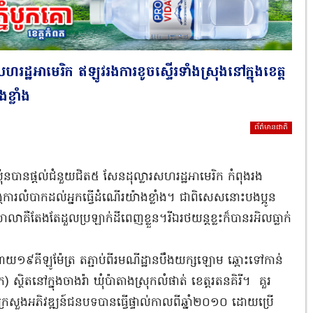
ហរដ្ឋអាមេរិក ឥឡូវរងការខូចស្ទើរទាំងស្រុងនៅក្នុងខេត្ត
ខ្លាំង
ព័ត៌មានជាតិ
 ជប៉ុនបានផ្ដល់ជំនួយជិត៥ សែនដុល្លារសហរដ្ឋអាមេរិក កំពុងរង
បង្កការលំបាកដល់អ្នកធ្វើដំណើរយ៉ាងខ្លាំង។ ជាពិសេសនោះបងប្អូន
ាលាគឺតែងតែដួលប្រឡាក់ដីពេញខ្លួន។រីឯរថយន្តខ្លះក៏បានរអិលធ្លាក់
ដោយ១៩គីឡូម៉ែត្រ តភ្ជាប់ពីរមណីដ្ឋានបឹងយក្សឡោម ឆ្ពោះទៅកាន់
ុក) ស្ថិតនៅក្នុងចាងរ៉ា ឃុំប៉ាតាងស្រុកលំផាត់ ខេត្តរតនគិរី។ គួរ
ាងក្រសួងអភិវឌ្ឍន៍ជនបទបានធ្វើផ្ទាល់កាលពីឆ្នាំ២០១០ ដោយប្រើ