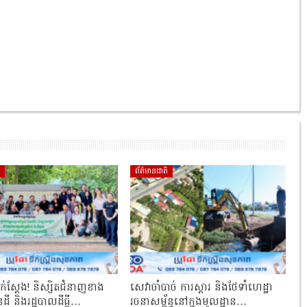
ិ
ព័ត៌មានជាតិ
ាក់ស្ដែង! និស្សិតជំនាញខាង
សេវាចាំបាច់ ការស្តារ និងថែទាំហេដ្ឋា
ដី និងរដ្ឋបាលដីធ្លី…
រចនាសម្ព័ន្ធនៅក្នុងមូលដ្ឋាន…