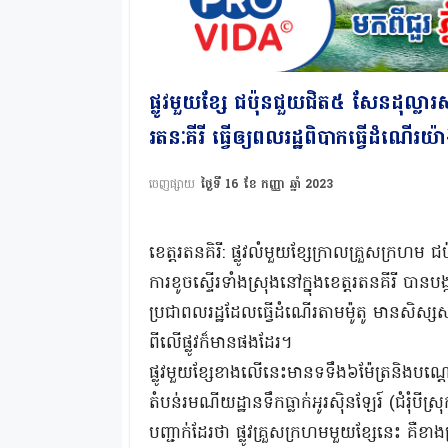
ផ្លូវមួយខ្សែ ជប៉ុនជួយជិត៥ សែនដុល្លារស
រតនៈគីរី ធ្វើឲ្យពលរដ្ឋពិបាកធ្វើដំណើរយ៉ាង
ចេញផ្សាយ
ថ្ងៃទី 16 ខែ កញ្ញា ឆ្នាំ 2023
ខេត្តរតនគិរី: ផ្លូវលំមួយខ្សែក្រាលគ្រួសក្រហម
ការខូចស្ទើរទាំងស្រុងនៅក្នុងខេត្តរតនគីរី បាន
ប្រជាពលរដ្ឋដែលធ្វើដំណើរតាមម៉ូតូ មានសិស្សស
ពីលើផ្លូវក៏មានផងដែរ។
ផ្លូវមួយខ្សែខាងលើនេះមានទទឹង៦ម៉ែត្រនិងបណ្
តំបន់រមណីយដ្ឋានទឹកធ្លាក់អូរសុិនឡែរ៍ (ជំរុំបីស្រ
បញ្ជាក់ដែរថា ផ្លូវគ្រួសក្រហមមួយខ្សែនេះ គឺខ