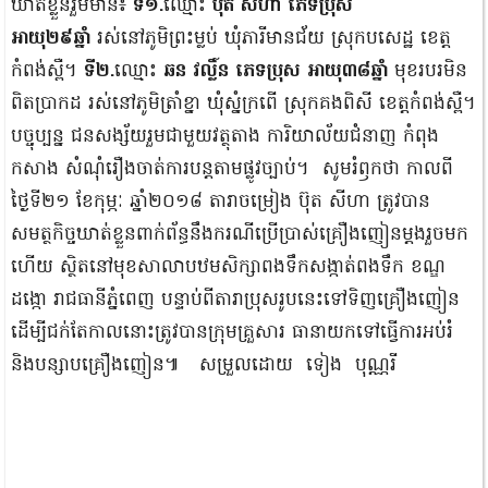
ឃាត់ខ្លួនរួមមាន៖
ទី១.
ឈ្មោះ
ប៊ុត សីហា ភេទប្រុស
អាយុ២៩ឆ្នាំ
រស់នៅភូមិព្រះម្លប់ ឃុំភារីមានជ័យ ស្រុកបសេដ្ឋ ខេត្ត
កំពង់ស្ពឺ។
ទី២.
ឈ្មោះ
ឆន វល្លិ៍ន ភេទប្រុស អាយុ៣៨ឆ្នាំ
មុខរបរមិន
ពិតប្រាកដ រស់នៅភូមិត្រាំខ្នា ឃុំស្នំក្រពើ ស្រុកគងពិសី ខេត្តកំពង់ស្ពឺ។
បច្ចុប្បន្ន ជនសង្ស័យរួមជាមួយវត្ថុតាង ការិយាល័យជំនាញ កំពុង
កសាង សំណុំរឿងចាត់ការបន្តតាមផ្លូវច្បាប់។ សូមរំឭកថា កាលពី
ថ្ងៃទី២១ ខែកុម្ភៈ ឆ្នាំ២០១៨ តារាចម្រៀង ប៊ុត សីហា ត្រូវបាន
សមត្ថកិច្ចឃាត់ខ្លួនពាក់ព័ន្ធនឹងករណីប្រើប្រាស់គ្រឿងញៀនម្ដងរួចមក
ហើយ ស្ថិតនៅមុខសាលាបឋមសិក្សាពងទឹកសង្កាត់ពងទឹក ខណ្ឌ
ដង្កោ រាជធានីភ្នំពេញ បន្ទាប់ពីតារាប្រុសរូបនេះទៅទិញគ្រឿងញៀន
ដើម្បីជក់តែកាលនោះត្រូវបានក្រុមគ្រួសារ ធានាយកទៅធ្វើការអប់រំ
និងបន្សាបគ្រឿងញៀន៕ សម្រួលដោយ ទៀង បុណ្ណរី