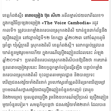
ខេត្តកំពង់ស្ពឺ៖
តារាចម្រៀង ប៊ុត សីហា
អតីតម្ចាស់ជយលាភីលេខ១
ក្នុងកម្មវិធីប្រឡងចម្រៀង
«The Voice Cambodia»
រដូវ
កាលទី១ ត្រូវបានកម្លាំងនគរបាលស្រុកគងពិសី ឃាត់ខ្លួនពាក់ព័ន្ធនឹង
គ្រឿងញៀន នៅល្ងាចថ្ងៃទី១២ ខែកញ្ញា ឆ្នាំ២០២៣ នៅចំណុចភូមិ
ត្រាំខ្នា ឃុំស្នំក្រពើ ស្រុកគងពិសី ខេត្តកំពង់ស្ពឺ។ លោកធ្លាប់ត្រូវបាន
ឃាត់ខ្លួនម្ដងរួចមកហើយ ក្នុងករណីគ្រឿងញៀនដដែលនេះ អំឡុង
ឆ្នាំ២០១៨។ ប្រភពពីនគរបាលស្រុកគងពិសីបានឱ្យដឹងថា ការឃាត់
ខ្លួនតារាចម្រៀងរូបនេះ និងបក្ខពួកម្នាក់ទៀតធ្វើឡើង បន្ទាប់កម្លាំង
នគរបាលស្រុកគងពិសី ចុះល្បាតតាមមូលដ្ឋាន និងបានប្រទះ
ឃើញជនសង្ស័យទាំងពីរនាក់ រួចហៅសួរនាំត្រួតពិនិត្យរកឃើញម្សៅ
ក្រាមពណ៌សថ្លាសង្ស័យជាគ្រឿងញៀនចំនួន៥កញ្ចប់ (៣តូច
និង២មធ្យម) ទូរសព្ទ៣គ្រឿង រួមនិងឧបករណ៍ប្រើប្រាស់ គ្រឿងញៀន
មួយចំនួនទៀត។ សមត្ថកិច្ចបន្តថា ជនសង្ស័យទាំង២នាក់ ដែលបាន