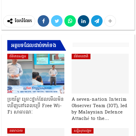
ចែករំលែក
អត្ថបទដែលជាប់ទាក់ទង
ព័ត៍មានសង្គម
ព័ត៌មានជាតិ
ប្រយ័ត្ន! គ្រោះថ្នាក់ដែលមើលមិន
A seven-nation Interim
ឃើញនៅពេលប្រើ Free Wi-
Observer Team (IOT), led
Fi សាធារណៈ
by Malaysian Defence
Attaché to the…
នយោបាយ
សន្តិសុខសង្គម