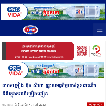
តារាចម្រៀង ប៊ុត សីហា ត្រូវសមត្ថកិច្ចឃាត់ខ្លួនជាលើក
ទីពីរក្នុងករណីគ្រឿងញៀន
សន្តិសុខសង្គម
ចេញផ្សាយ
ថ្ងៃទី 13 ខែ កញ្ញា ឆ្នាំ 2023