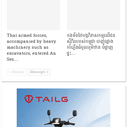
Thai armed forces,
កងទ័ពថៃបង្កវិនាសកម្មលើជន
accompanied by heavy
ស៊ីវិលរបស់កម្ពុជា បាញ់ផ្លោង
machinery such as
កាំភ្លើងធំចូលភូមិឋាន បំផ្លាញ
excavators, entered An
ផ្ទះ…
Ses…
ព័ត៌មានមុន
ព័ត៌មានបន្ទាប់