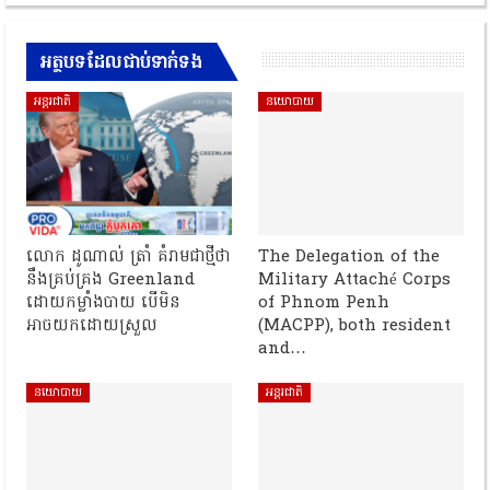
អត្ថបទដែលជាប់ទាក់ទង
អន្តរជាតិ
នយោបាយ
លោក ដូណាល់ ត្រាំ គំរាមជាថ្មីថា
The Delegation of the
នឹងគ្រប់គ្រង Greenland
Military Attaché Corps
ដោយកម្លាំងបាយ បើមិន
of Phnom Penh
អាចយកដោយស្រួល
(MACPP), both resident
and…
នយោបាយ
អន្តរជាតិ