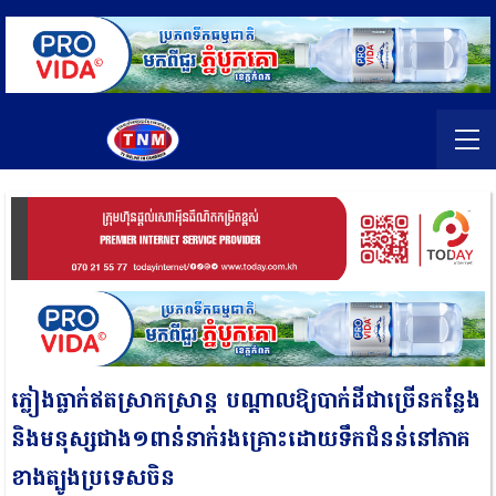
ភ្លៀងធ្លាក់ឥតស្រាកស្រាន្ដ បណ្តាលឱ្យបាក់ដីជាច្រើនកន្លែង
និងមនុស្សជាង១ពាន់នាក់រងគ្រោះដោយទឹកជំនន់នៅភាគ
ខាងត្បូងប្រទេសចិន