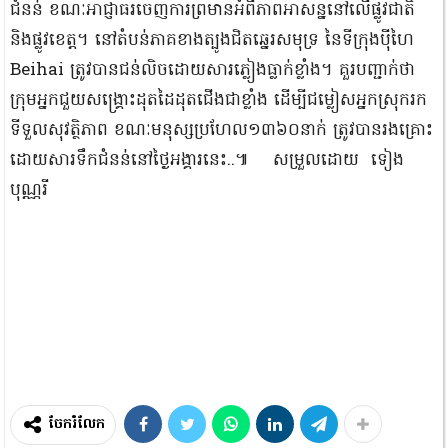
ជំនន់ ខណៈអាជ្ញាធរចេញការព្រមានអំពីភាពអាសន្ននៅលើផ្លូវជាតិ
និងផ្លូវខេត្ត។ នៅតំបន់ភាគខាងត្បូងជិតឆ្នេរសមុទ្រ នៃទីក្រុងប៉ីហៃ
Beihai ត្រូវបានជន់លិចដោយសារភ្លៀងធ្លាក់ខ្លាំង។ គួរបញ្ជាក់ថា
ក្រុមអ្នកជួយសង្រ្គោះដុតដៃដុតជើងជាខ្លាំង ដើម្បីជម្លៀសអ្នកស្រុករក
ទីទួលសុវត្ថិភាព ខណៈមនុស្សប្រហែល១៣៦០នាក់ ត្រូវបានរងគ្រោះ
ដោយសារទឹកជំនន់នៅថ្ងៃអង្គារនេះ..៕ សម្រួលដោយ ទៀង
បុណ្ណរី
ចែករំលែក