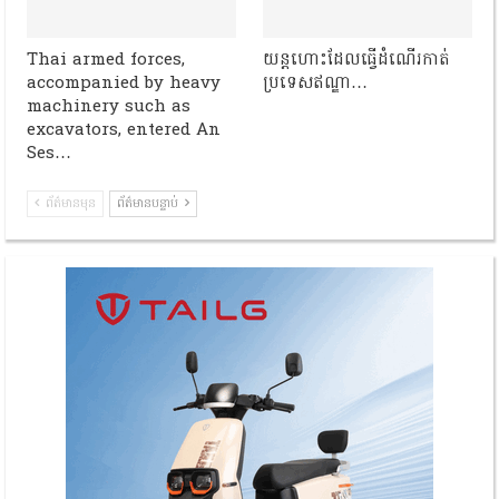
Thai armed forces,
យន្តហោះដែលធ្វើដំណើរកាត់
accompanied by heavy
ប្រទេសឥណ្ឌា…
machinery such as
excavators, entered An
Ses…
ព័ត៌មានមុន
ព័ត៌មានបន្ទាប់