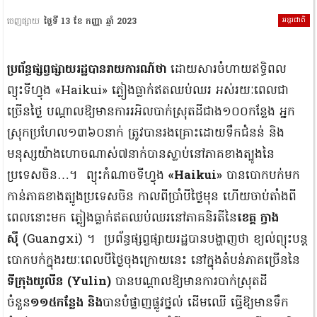
អន្តរជាតិ
ចេញផ្សាយ
ថ្ងៃទី 13 ខែ កញ្ញា ឆ្នាំ 2023
ប្រព័ន្ធផ្សព្វផ្សាយរដ្ឋបានរាយការណ៍ថា
ដោយសារចំហាយឥទ្ធិពល
ព្យុះទីហ្វុង «Haikui» ភ្លៀងធ្លាក់ឥតឈប់ឈរ អស់រយៈពេលជា
ច្រើនថ្ងៃ បណ្តាលឱ្យមានការរអិលបាក់ស្រុតដីជាង១០០កន្លែង អ្នក
ស្រុកប្រហែល១៣៦០នាក់ ត្រូវបានរងគ្រោះដោយទឹកជំនន់ និង
មនុស្សយ៉ាងហោចណាស់៧នាក់បានស្លាប់នៅភាគខាងត្បូងនៃ
ប្រទេសចិន…។ ព្យុះកំណាចទីហ្វុង
«Haikui»
បានបោកបក់មក
កាន់ភាគខាងត្បូងប្រទេសចិន កាលពីប្រាំបីថ្ងៃមុន ហើយចាប់តាំងពី
ពេលនោះមក ភ្លៀងធ្លាក់ឥតឈប់ឈរនៅភាគនិរតីនៃ
ខេត្ត ក្វាង
ស៊ី
(Guangxi) ។ ប្រព័ន្ធផ្សព្វផ្សាយរដ្ឋបានបង្ហាញថា ខ្យល់ព្យុះបន្ត
បោកបក់ក្នុងរយៈពេលបីថ្ងៃចុងក្រោយនេះ នៅក្នុងតំបន់ភាគច្រើននៃ
ទីក្រុងយូលីន (Yulin)
បានបណ្តាលឱ្យមានការបាក់ស្រុតដី
ចំនួន
១១៥កន្លែង និង
បានបំផ្លាញផ្លូវថ្នល់ ដើមឈើ ធ្វើឱ្យមានទឹក