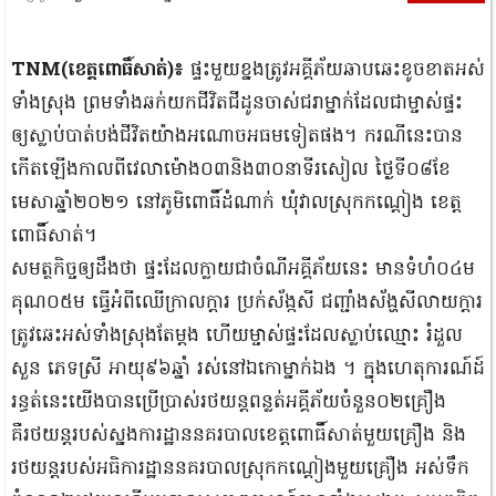
TNM(ខេត្តពោធិ៍សាត់)៖
ផ្ទះមួយខ្នងត្រូវអគ្គីភ័យឆាបឆេះខូចខាតអស់
ទាំងស្រុង ព្រមទាំងឆក់យកជីវិតជីដូនចាស់ជរាម្នាក់ដែលជាម្ចាស់ផ្ទះ
ឲ្យស្លាប់បាត់បង់ជីវិតយ៉ាងអណោចអធមទៀតផង។ ករណីនេះបាន
កើតឡើងកាលពីវេលាម៉ោង០៣និង៣០នាទីរសៀល ថ្ងៃទី០៨ខែ
មេសាឆ្នាំ២០២១ នៅភូមិពោធិ៍ដំណាក់ ឃុំវាលស្រុកកណ្ដៀង ខេត្ត
ពោធិ៍សាត់។
សមត្ថកិច្ចឲ្យដឹងថា ផ្ទះដែលក្លាយជាចំណីអគ្គីភ័យនេះ មានទំហំ០៤ម
គុណ០៥ម ធ្វើអំពីឈើក្រាលក្ដារ ប្រក់ស័ង្កសី ជញ្ជាំងស័ង្ហសីលាយក្ដារ
ត្រូវឆេះអស់ទាំងស្រុងតែម្ដង ហើយម្ចាស់ផ្ទះដែលស្លាប់ឈ្មោះ រំដួល
សួន ភេទស្រី អាយុ៩៦ឆ្នាំ រស់នៅឯកោម្នាក់ឯង ។ ក្នុងហេតុការណ៍ដ៍
រន្ធត់នេះយើងបានប្រើប្រាស់រថយន្ដពន្លត់អគ្គីភ័យចំនួន០២គ្រឿង
គឺរថយន្ដរបស់ស្នងការដ្ឋាននគរបាលខេត្តពោធិ៍សាត់មួយគ្រឿង និង
រថយន្ដរបស់អធិការដ្ឋាននគរបាលស្រុកកណ្ដៀងមួយគ្រឿង អស់ទឹក