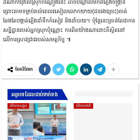
ដំណាក់ឃុំវាលស្រុកកណ្ដៀងនេះ អាចបណ្ដាលមកពីភ្លើងចង្ក្រាន
ព្រោះតាមទម្លាប់រាល់ពេលរសៀលលោកយាយ(ជនរងគ្រោះ)គាត់
តែងតែបង្កាត់ភ្លើងដាំទឹកកំសៀវ និងដាំបាយ។ ប៉ុន្តែនេះគ្រាន់តែជាការ
សន្និដ្ឋានរបស់អ្នកស្រុកប៉ុណ្ណោះ ការពិតយ៉ាងណានោះគឺស្ថិតនៅ
លើការស្រាវជ្រាវរបស់សមត្ថកិច្ច ៕
ចែករំលែក
អត្ថបទដែលជាប់ទាក់ទង
ព័ត៍មានសង្គម
ព័ត៌មានជាតិ