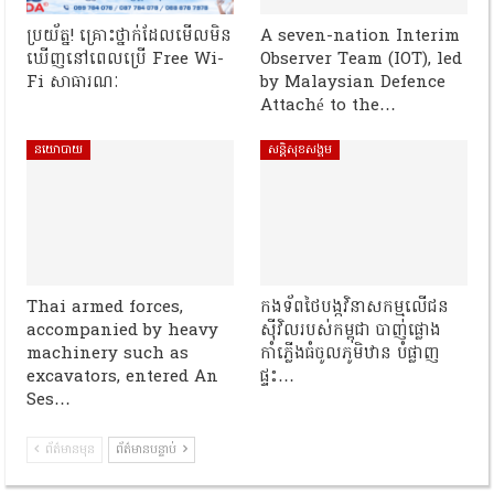
ប្រយ័ត្ន! គ្រោះថ្នាក់ដែលមើលមិន
A seven-nation Interim
ឃើញនៅពេលប្រើ Free Wi-
Observer Team (IOT), led
Fi សាធារណៈ
by Malaysian Defence
Attaché to the…
នយោបាយ
សន្តិសុខសង្គម
Thai armed forces,
កងទ័ពថៃបង្កវិនាសកម្មលើជន
accompanied by heavy
ស៊ីវិលរបស់កម្ពុជា បាញ់ផ្លោង
machinery such as
កាំភ្លើងធំចូលភូមិឋាន បំផ្លាញ
excavators, entered An
ផ្ទះ…
Ses…
ព័ត៌មានមុន
ព័ត៌មានបន្ទាប់