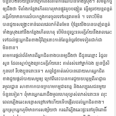
ចំនួន០២រថយន្ដទើបទ្រោលសភាពការណ៍បានទាំងស្រុង។ សមត្ថកិច្ច
ឲ្យដឹងថា ទីតាំងកន្លែងកើតហេតុមានផ្លូវតូចចង្អៀត ធ្វើឲ្យរថយន្ដពន្លត់
អគ្គីភ័យមានការលំបាកក្នុងការចូលទៅអន្ដរាគមន៍ ។ ទោះបីមិន
បានជួយសង្គ្រោះទាន់ពេលវេលាក៍ពិតមែន ប៉ុន្តែយើងបានបាញ់ពន្លត់
ទាំងស្រុងនៅនឹងកន្លែងកើតហេតុ បើមិនដូច្នេះទេអគ្គីភ័យនឹងរាលឆេះ
ទៅដល់ផ្ទះអ្នកជិតខាងជុំវិញនោះកាន់តែធ្ងន់ធ្ងរថែមទៀតជាក់ជា
មិនខាន។
តាមការផ្ដល់ព័ត៌មានពីអ្នកជិតខាងបានឲ្យដឹងថា ជីដូនឈ្មោះ រំដួល
សួន ដែលស្លាប់ក្នុងគ្រោះអគ្គីភ័យនេះ គាត់រស់នៅម្នាក់ឯង គ្មានប្ដីសី
កូនចៅ រឺបងប្អូននោះទេ។ សព្វថ្ងៃគាត់រស់បានដោយសារអ្នកជិត
ខាងជួយផ្ដល់បាយសម្លឲ្យ ក្រៅពីនេះបានការជួយឧបត្ថម្ភពីអាជ្ញាធ
រមូលដ្ឋាន សាខាកាកបាទក្រហមកម្ពុជាខេត្ត និងសប្បុរសជនមួយ
ចំនួនទៀត។ ពុំមានអ្នកណាដឹងមូលហេតុច្បាស់លាស់នោះទេ លុះ
ពេលភ្លើងឆេះសន្ធោសន្ធៅទៅហើយទើបផ្អើលដល់អ្នកជិតខាង។
អ្នកស្រុកអ្នកភូមិមានការសង្ស័យថា ករណីភ្លើងឆេះផ្ទះនៅភូមិពោធិ៍