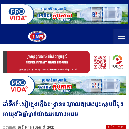
ដាំទឹកកំសៀវក្នុងភ្លើងចង្ក្រានបណ្ដាលឲ្យឆេះផ្ទះស្លាប់ជីដូន
អាយុ៩៦ឆ្នាំម្នាក់យ៉ាងអណោចអធម
សន្តិសុខសង្គម
ចេញផ្សាយ
ថ្ងៃទី 9 ខែ មេសា ឆ្នាំ 2021