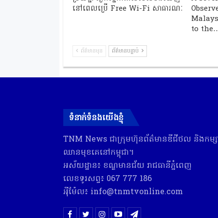
នៅពេលប្រើ Free Wi-Fi សាធារណៈ
Observe
Malays
to the
ព័ត៌មានមុន
ព័ត៌មានបន្ទាប់
ទំនាក់ទំនងយើងខ្ញុំ
TNM News ជា​ក្រុមហ៊ុន​ព័ត៌មាន​ឌីជីថល និង​កម្សាន
ឈាន​មុខ​គេ​នៅ​កម្ពុជា។
អស័យដ្ឋាន៖ ខណ្ឌមានជ័យ រាជធានីភ្នំពេញ
លេខទូរសព្ទ៖ 067 777 186
អុីម៉ែល៖ info@tnmtvonline.com