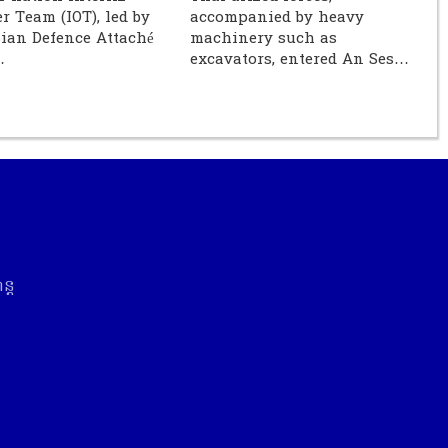
r Team (IOT), led by
accompanied by heavy
ian Defence Attaché
machinery such as
…
excavators, entered An Ses…
្ត​