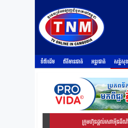
ទំព័រដើម
ព័ត៌មានជាតិ
អន្តរជាតិ
សន្តិសុ