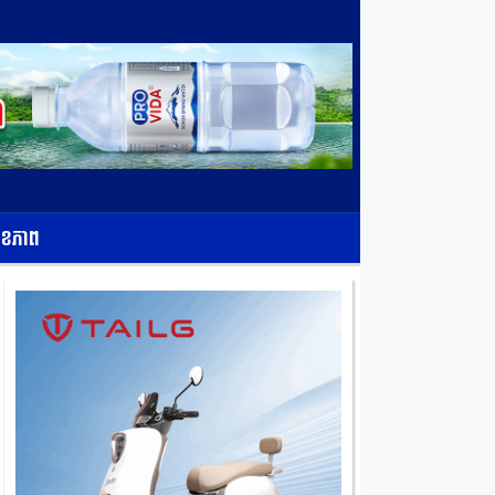
ុខភាព