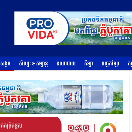
ខសង្គម
សិល្បៈ & កម្សាន្ត
នយោបាយ
កីឡា
បច្ចេកវិទ្យា
ស