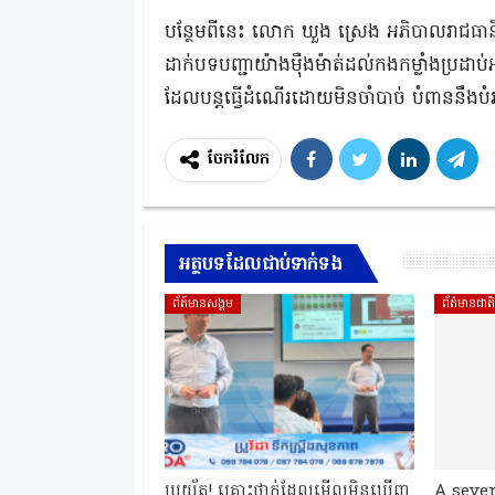
បន្ថែមពីនេះ លោក ឃួង ស្រេង អភិបាលរាជធានី
ដាក់បទបញ្ជាយ៉ាងម៉ឺងម៉ាត់ដល់កងកម្លាំងប្រដាប់អ
ដែលបន្ដធ្វើដំណើរដោយមិនចាំបាច់ បំពាននឹង
ចែករំលែក
អត្ថបទដែលជាប់ទាក់ទង
ព័ត៍មានសង្គម
ព័ត៌មានជាត
ប្រយ័ត្ន! គ្រោះថ្នាក់ដែលមើលមិនឃើញ
A seve