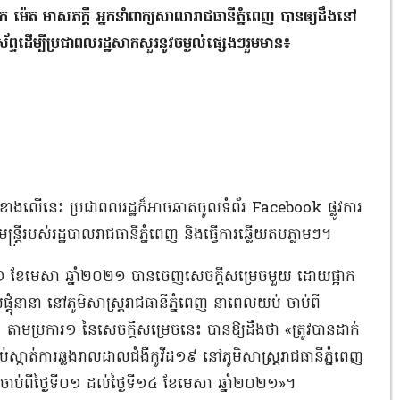
េត មាសភក្ដី អ្នកនាំពាក្យសាលារាជធានីភ្នំពេញ បានឲ្យដឹងនៅ
្ទដើម្បីប្រជាពលរដ្ឋសាកសួរនូវចម្ងល់ផ្សេងៗរួមមាន៖
ទខាងលើនេះ ប្រជាពលរដ្ឋក៏អាចឆាតចូលទំព័រ Facebook ផ្លូវការ
្រីរបស់រដ្ឋបាលរាជធានីភ្នំពេញ និងធ្វើការឆ្លើយតបភ្លាមៗ។
ៃទី០១ ខែមេសា ឆ្នាំ២០២១ បានចេញសេចក្តីសម្រេចមួយ ដោយផ្អាក
ផ្តុំនានា នៅភូមិសាស្រ្តរាជធានីភ្នំពេញ នាពេលយប់ ចាប់ពី
ាមប្រការ១ នៃសេចក្តីសម្រេចនេះ បានឱ្យដឹងថា «ត្រូវបានដាក់
់ស្កាត់ការឆ្លងរាលដាលជំងឺកូវីដ១៩ នៅភូមិសាស្រ្តរាជធានីភ្នំពេញ
ាប់ពីថ្ងៃទី០១ ដល់ថ្ងៃទី១៤ ខែមេសា ឆ្នាំ២០២១»។