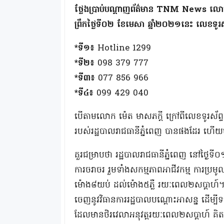
ថ្លែងប្រាប់បណ្ដាញព័ត៌មាន TNM News លោក ម៉
ព្រឹកថ្ងៃទី០២ ខែមេសា ឆ្នាំ២០២១នេះ លេខទូរស័ព
*ទី១៖
Hotline 1299
*ទី២៖
098 379 777
*ទី៣៖
077 856 966
*ទី៤៖
099 429 040
បើតាមលោក ម៉េត មាសភក្ដី ក្រៅពីលេខទូរស័ព្
របស់រដ្ឋបាលរាជធានីភ្នំពេញ បានផងដែរ ហើយមន្ដ
គួរជម្រាបថា រដ្ឋបាលរាជធានីភ្នំពេញ នៅថ្ង
ការចរាចរ រួមទាំងសកម្មភាពអាជីវកម្ម ការប្រមូល
ម៉ោង៨យប់ ដល់ម៉ោង៥ភ្លឺ រយៈពេល២សប្តាហ៍។ ត
ចេញនូវវិធានការរដ្ឋបាលបណ្តោះអាសន្ន ដើម្បីទប
ដែលមានថិរវេលាអនុវត្តរយៈពេល២សប្តាហ៍ គិតច