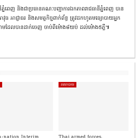
ភ្នំពេញ និងជាប្រធានគណៈបញ្ជាការឯកភាពរាជធានីភ្នំពេញ បាន
ាវុធ អាជ្ញាធរ និងសមត្ថកិច្ចពាក់ព័ន្ធ ត្រូវដកហូតមធ្យោបាយអ្នក
បំរាមដែលបានដាក់ចេញ ចាប់ពីម៉ោង៨យប់ ដល់ម៉ោង៥ភ្លឺ៕
ិ
នយោបាយ
n-nation Interim
Thai armed forces,