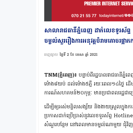
សាលារាជធានីភ្នំពេញ ដាក់លេខទូរស័ព
ចម្ងល់សួររឿងការអនុវត្តបំរាមគោចរផ្អា
ចេញផ្សាយ
ថ្ងៃទី 2 ខែ មេសា ឆ្នាំ 2021
TNM(ភ្នំពេញ)៖
បន្ទាប់ពីរដ្ឋបាលរាជធានីភ្ន
ម៉ោង៨យប់ ដល់ម៉ោង៥ភ្លឺ រយៈពេល១៤ថ្ងៃ ដើម្បីទប់
ការណ៍សហគមន៍២០កុម្ភៈ មានប្រជាពលរដ្ឋជាច្រើ
ដើម្បីឲ្យអស់មន្ទិលសង្ស័យ និងងាយស្រួលក្នុងក
ប្រកាសដាក់ប្រើប្រាស់នូវលេខទូរស័ព្ទ Hotline
សំណួរបន្ថែម នៅពេលមានចម្ងល់ណាមួយ ជុំវិញ