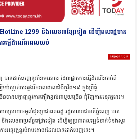
្ទ Hotline 1299 និងលេខ៣ខ្សែទៀត ដើម្បីពលរដ្ឋមាន
កការធ្វើដំណើរពេលយប់
សន្តិសុខសង្គម
ំពេញ បានដាក់ចេញនូវបំរាមគោចរ ដែលផ្អាកការធ្វើដំណើរចាប់ពី
ស្កាត់ការឆ្លងរីករាលដាលជំងឺកូវីដ១៩ ក្នុងព្រឹត្ដិ
នបានបង្ហាញនូវការងឿងឆ្ងល់ជាមួយច្រើន ជុំវិញការអនុវត្តនេះ។
ារបកស្រាយចម្ងល់ជូនប្រជាពលរដ្ឋ រដ្ឋបាលរាជធានីភ្នំពេញ បាន
 និងលេខ៣ប្រព័ន្ធផ្សេងទៀត ដើម្បីឲ្យប្រជាពលរដ្ឋទំនាក់ទំនងសួរ
ការអនុវត្តនូវបំរាមគោចរដែលបានដាក់ចេញនេះ។