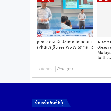
ព័ត៍មានសង្គម
ព័ត៌មានជាត
ប្រយ័ត្ន! គ្រោះថ្នាក់ដែលមើលមិនឃើញ
A seve
នៅពេលប្រើ Free Wi-Fi សាធារណៈ
Observe
Malays
to the
ព័ត៌មានមុន
ព័ត៌មានបន្ទាប់
ទំនាក់ទំនងយើងខ្ញុំ