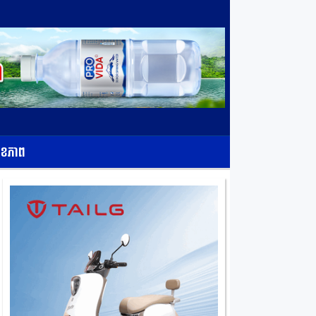
ុខភាព