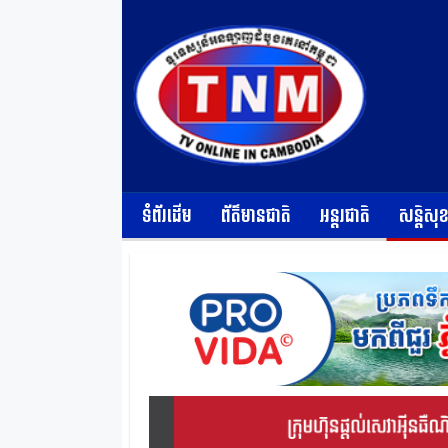
ទំព័រដើម
ព័ត៌មានជាតិ
អន្តរជាតិ
សន្តិសុ