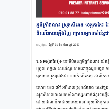
ភូមិក្រាំងលាវ ស្រុកសំរោង ខេត្តតាកែវ 
ដំណើរការឡើងវិញ ក្រោយអ្នកពាក់ព័ន្ធជ
ចេញផ្សាយ
ថ្ងៃទី 31 ខែ មីនា ឆ្នាំ 2021
TNM(តាកែវ)៖
នៅទីបំផុតភូមិក្រាំងលាវ ឃុំរ
បុគ្គល កក្កដា សោភ័ណ្ឌ បានទៅចូលរួមមង្គល
ក្រោយមនុស្សជាង៤០០នាក់ ធ្វើតេស្ត ៤លើកទ
លោក កេត ម៉ៅ អភិបាលស្រុកសំរោង បានថ្លែងឲ្យដ
សុខាភិបាលបានយកសំណាកអ្នកពាក់ព័ន្ធទៅធ្
ដោយផ្ទាល់ នឹងដោយប្រយោលជាមួយនឹងបុគ្គលកើ