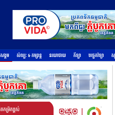
ខសង្គម
សិល្បៈ & កម្សាន្ត
នយោបាយ
កីឡា
បច្ចេកវិទ្យា
ស