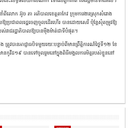
ដល់ពេលនេះលទ្ធផលយកសំណាក ទៅលើពួកគាត់ គឺអវិជ្ជមានទាំងអស់។
ីលោក អ៊ូច ភា អភិបាលខេត្តតាកែវ ក្រុមការងារស្រុកសំរោង
យប្រជាពលរដ្ឋចេញចូលដើរហើរ បានដោយសេរី ប៉ុន្តែសុំតម្រូវឱ្យ
ស់រាជរដ្ឋាភិបាលឱ្យបានម៉ឺងម៉ាត់ជាទីបំផុត។
ង ត្រូវបានអាជ្ញាធបិទមួយរយៈបន្ទាប់ពីមានព្រឹត្តិការណ៏ថ្ងៃទី១២ ខែ
មានកូវីដ១៩ បានទៅចូលរួមនៅក្នុងពិធីមង្គលការមិត្តរបស់ខ្លួននៅ