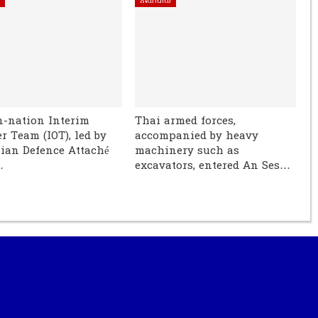
ិ
នយោបាយ
n-nation Interim
Thai armed forces,
r Team (IOT), led by
accompanied by heavy
ian Defence Attaché
machinery such as
…
excavators, entered An Ses…