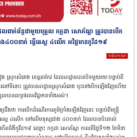
ដែលពាក់ព័ន្ធជាមួយបុគ្គល កក្កដា សោភ័ណ្ឌ ត្រូវបានបើក
ាង៤០០នាក់ ធ្វើតេស្ត ៤លើក អវិជ្ជមានកូវីដ១៩
សន្តិសុខសង្គម
វៀង ស្រុកសំរោង ខេត្តតាកែវ ដែលអាជ្ញាធបានបិទមួយរយៈបន្ទាប់ពី
ការនៅទីនោះ ត្រូវបានអាជ្ញាធស្រុកសំរោង ចុះទៅបើកឡើងវិញហើយ
ទួលបានលទ្ធផលអវិជ្ជមានទាំងអស់។
ឹងថា ការបើកដំណើរការភូមិក្រាំងឡើងវិញនេះ បន្ទាប់ពីមន្រ្តី
វើតេស្ត ៤លើក ទៅលើមនុស្សជាង ៤០០នាក់ ដែលបានប៉ះពាល់
តជំងឺកូវីដ១៩ ឈ្មោះ កក្កដា សោភ័ណ្ឌ កាលពីថ្ងៃទី១២ ខែមីនា