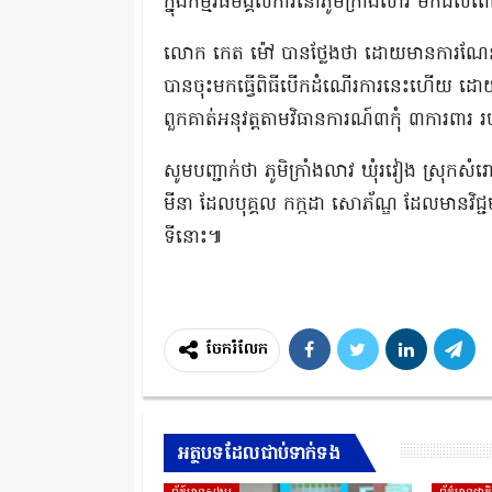
ក្នុងកម្មវិធីមង្គលការនៅភូមិក្រាំងលាវ មក
លោក កេត ម៉ៅ បានថ្លែងថា ដោយមានការណែនាំព
បានចុះមកធ្វើពិធីបើកដំណើរការនេះហើយ ដោយឱ្
ពួកគាត់អនុវត្តតាមវិធានការណ៍៣កុំ ៣ការពារ រប
សូមបញ្ជាក់ថា ភូមិក្រាំងលាវ ឃុំរវៀង ស្រុកសំរោ
មីនា ដែលបុគ្គល កក្កដា សោភ័ណ្ឌ ដែលមានវិជ្ជ
ទីនោះ៕
ចែករំលែក
អត្ថបទដែលជាប់ទាក់ទង