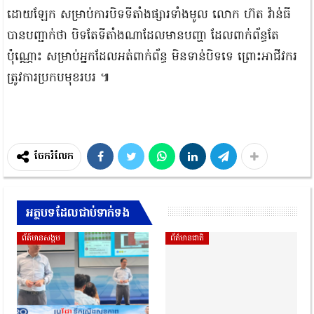
ដោយឡែក សម្រាប់ការបិទទីតាំងផ្សារទាំងមូល លោក ហ៊ត វ៉ាន់ធី
បានបញ្ជាក់ថា បិទតែទីតាំងណាដែលមានបញ្ហា ដែលពាក់ព័ន្ធតែ
ប៉ុណ្ណោះ សម្រាប់អ្នកដែលអត់ពាក់ព័ន្ធ មិនទាន់បិទទេ ព្រោះអាជីវករ
ត្រូវការប្រកបមុខរបរ ៕
ចែករំលែក
អត្ថបទដែលជាប់ទាក់ទង
ព័ត៍មានសង្គម
ព័ត៌មានជាតិ