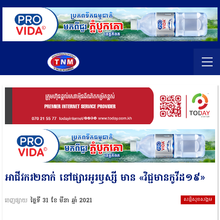
អាជីវករ២នាក់ នៅផ្សារអូរឫស្សី មាន «វិជ្ជមានកូវីដ១៩»
សន្តិសុខសង្គម
ចេញផ្សាយ
ថ្ងៃទី 31 ខែ មីនា ឆ្នាំ 2021