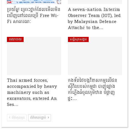
ប្រយ័ត្ន! គ្រោះថ្នាក់ដែលមើលមិន
A seven-nation Interim
ឃើញនៅពេលប្រើ Free Wi-
Observer Team (IOT), led
Fi សាធារណៈ
by Malaysian Defence
Attaché to the…
នយោបាយ
សន្តិសុខសង្គម
Thai armed forces,
កងទ័ពថៃបង្កវិនាសកម្មលើជន
accompanied by heavy
ស៊ីវិលរបស់កម្ពុជា បាញ់ផ្លោង
machinery such as
កាំភ្លើងធំចូលភូមិឋាន បំផ្លាញ
excavators, entered An
ផ្ទះ…
Ses…
ព័ត៌មានមុន
ព័ត៌មានបន្ទាប់