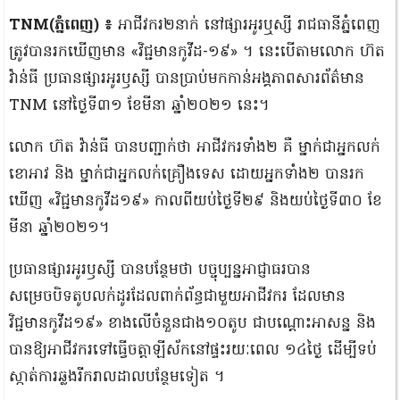
TNM(ភ្នំពេញ) ៖
អាជីវករ២នាក់ នៅផ្សារអូរឬស្សី រាជធានីភ្នំពេញ
ត្រូវបានរកឃើញមាន «វិជ្ជមានកូវីដ-១៩» ។ នេះបើតាមលោក ហ៊ត
វ៉ាន់ធី ប្រធានផ្សារអូរឫស្សី បានប្រាប់មកកាន់អង្គភាពសារព័ត៌មាន
TNM នៅថ្ងៃទី៣១ ខែមីនា ឆ្នាំ២០២១ នេះ។
លោក ហ៊ត វ៉ាន់ធី បានបញ្ជាក់ថា អាជីវករទាំង២ គឺ ម្នាក់ជាអ្នកលក់
ខោអាវ និង ម្នាក់ជាអ្នកលក់គ្រឿងទេស ដោយអ្នកទាំង២ បានរក
ឃើញ «វិជ្ជមានកូវីដ១៩» កាលពីយប់ថ្ងៃទី២៩ និងយប់ថ្ងៃទី៣០ ខែ
មីនា ឆ្នាំ២០២១។
ប្រធានផ្សារអូរឫស្សី បានបន្ថែមថា បច្ចុប្បន្នអាជ្ញាធរបាន
សម្រេចបិទតូបលក់ដូរដែលពាក់ព័ន្ធជាមួយអាជីវករ ដែលមាន
វិជ្ជមានកូវីដ១៩» ខាងលើចំនួនជាង១០តូប ជាបណ្តោះអាសន្ន និង
បានឱ្យអាជីវករទៅធ្វើចត្តាឡីស័កនៅផ្ទះរយៈពេល ១៤ថ្ងៃ ដើម្បីទប់
ស្កាត់ការឆ្លងរីករាលដាលបន្ថែមទៀត ។