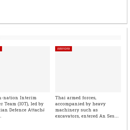
ិ
នយោបាយ
n-nation Interim
Thai armed forces,
r Team (IOT), led by
accompanied by heavy
ian Defence Attaché
machinery such as
…
excavators, entered An Ses…