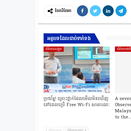
ចែករំលែក
អត្ថបទដែលជាប់ទាក់ទង
ព័ត៍មានសង្គម
ព័ត៌មានជាត
ប្រយ័ត្ន! គ្រោះថ្នាក់ដែលមើលមិនឃើញ
A seve
នៅពេលប្រើ Free Wi-Fi សាធារណៈ
Observe
Malays
to the
ព័ត៌មានមុន
ព័ត៌មានបន្ទាប់