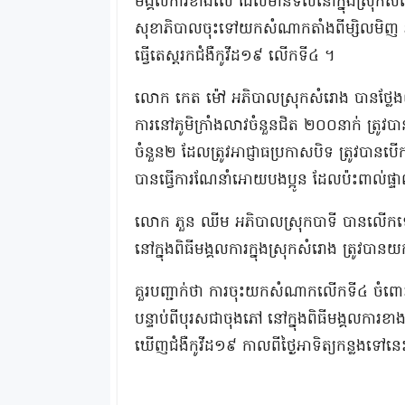
មង្គលការខាងលើ ដែលមានទីលំនៅក្នុងស្រុកសំរោង ស្
សុខាភិបាលចុះទៅយកសំណាកតាំងពីម្សិលមិញ 
ធ្វើតេស្តរកជំងឺកូវីដ១៩ លើកទី៤ ។
លោក កេត ម៉ៅ អភិបាលស្រុកសំរោង បានថ្លែងឲ្យ
ការនៅភូមិក្រាំងលាវចំនួនជិត ២០០នាក់ ត្រ
ចំនួន២ ដែលត្រូវអាជ្ញាធប្រកាសបិទ ត្រូវបាន
បានធ្វើការណែនាំអោយបងប្អូន ដែលប៉ះពាល់ផ្ទា
លោក ភួន ឈីម អភិបាលស្រុកបាទី បានលើកឡើងផ
នៅក្នុងពិធីមង្គលការក្នុងស្រុកសំរោង ត្រូវប
គួរបញ្ជាក់ថា ការចុះយកសំណាកលើកទី៤ ចំពោះអ្នក
បន្ទាប់ពីបុរសជាចុងភៅ នៅក្នុងពិធីមង្គលការខា
ឃើញជំងឺកូវីដ១៩ កាលពីថ្ងៃអាទិត្យកន្លងទៅន