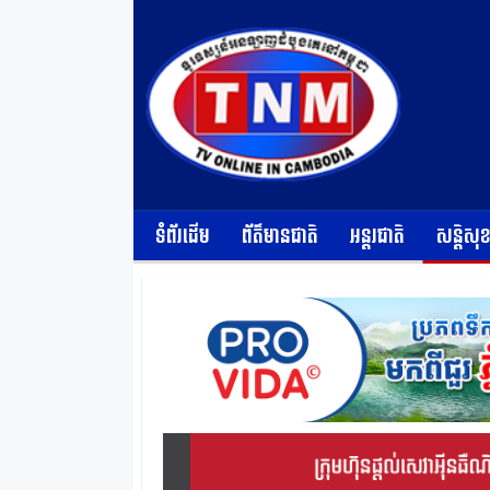
ទំព័រដើម
ព័ត៌មានជាតិ
អន្តរជាតិ
សន្តិសុ