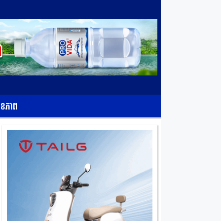
ុខភាព