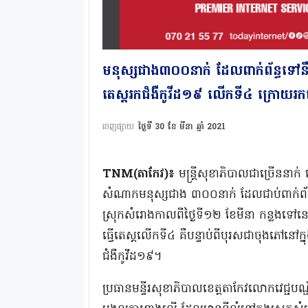
មនុស្សជាង៣០០នាក់ ដែលពាក់ព័ន្ធទៅន
តេស្តរកជំងឺកូវីដ១៩ លើកទី៤ ក្រោយរកឃ
ចេញផ្សាយ
ថ្ងៃទី 30 ខែ មីនា ឆ្នាំ 2021
TNM(តាកែវ)៖
មន្រ្តីសុខាភិបាលជាច្រើននាក់
សំណាកមនុស្សជាង ៣០០នាក់ ដែលជាប់ពាក់ព័ន្ធន
ស្រុកសំរោងកាលពីថ្ងៃទី១២ ខែមីនា កន្លងទៅ
ធ្វើតេស្តលើកទី៤ គឺបន្ទាប់ពីបុរសជាចុងភៅនៅ
ជំងឺកូវីដ១៩។
ប្រធានមន្ទីរសុខាភិបាលខេត្តតាកែវលោកវេជ្ជបណ្