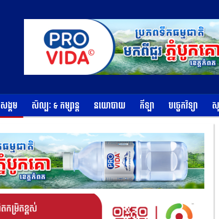
ខសង្គម
សិល្បៈ & កម្សាន្ត
នយោបាយ
កីឡា
បច្ចេកវិទ្យា
ស