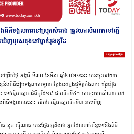
ឹងពិធីមង្គលការនៅស្រុកសំរោង ត្រូវយកសំណាកទៅធ្វើ
ើញបុរសចុងភៅម្នាក់ឆ្លងកូវីដ
សន្តិសុខសង្គម
 នៅព្រឹកថ្ងៃ អង្គារ៍ ទី៣០ ខែមីនា ឆ្នាំ២០២១នេះ បានចុះទៅយក
ិងពិធីរៀបមង្គលការមួយកន្លែងនៅក្នុងផូមិក្រាំងលាវ ឃុំរវៀង
នេះ ទៅធ្វើតេស្តរកជំងឺកូវីដ១៩ ជាលើកទី៤។ ការចុះយកសំណាកទៅ
ក្នុងពិធីមង្គលការនោះ ទើបតែធ្វើតេស្តលើកទី៣ រកឃើញ
ឌិត នុត ស៉ីណាត បានថ្លែងឲ្យដឹងថា អ្នកដែលពាក់ព័ន្ធទៅនឹងពិធី