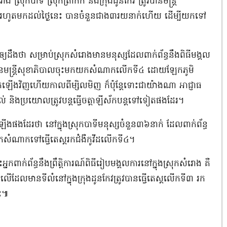
រុកបាទី ស្រុកត្រាំកក់ និងក្រុងដូនកែវ ត្រូវបានមន្រ្តី
រហូតមកដល់ថ្ងៃនេះ បានចំនួនជាង៣រយនាក់ហើយ ដើម្បីយកទៅ
ដឹងថា សម្រាប់ស្រុកសំរោងមានមនុស្សដែលពាក់ព័ន្ធនឹងពិធីមង្គល
ូវបានមន្រ្តីសុខាភិបាលចុះមកយកសំណាកលើកទី៤ ដោយឡែកភូមិ
បើកឡើងវិញហើយកាលពីម្សិលមិញ ក៏ប៉ុន្តែទោះជាយ៉ាងណា អាជ្ញាធ
ល់ និងប្រយោលត្រូវបន្តធ្វើចត្តាឡីស័កបន្តទៅទៀតផងដែរ។
ងដែរថា នៅក្នុងស្រុកបាទីមនុស្សចំនួន៣៦នាក់ ដែលពាក់ព័ន្ធ
ានយកសំណាកទៅធ្វើតេស្តរកជំងឺកូវីដលើកទី៤។
ពាក់ព័ន្ធនឹងព្រឹត្តិការណ៍ពិធីរៀបមង្គលការនៅក្នុងស្រុកសំរោង គឺ
ងលើដែលមានទីលំនៅក្នុងក្រុងដូនកែវត្រូវបានធ្វើតេស្តលើកទី៣ រក
េះ៕