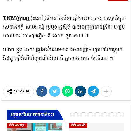
TNM(ភ្នំពេញ)៖
នៅថ្ងៃទី១៨ ខែមីនា ឆ្នាំ២០២១ នេះ សម្តេចវិបុល
សេនាកភក្តី សាយ ឈុំ ប្រមុខរដ្ឋស្តីទី បានចេញព្រះរាជក្រឹត្យ បញ្ចប់
គោរមងារ ជា
«ឧកញ៉ា»
ពី លោក ឌួង ឆាយ ។
លោក ឌួង ឆាយ ត្រូវអស់គោរមងារ ជា
«ឧកញ៉ា»
ក្រោយបែកធ្លាយ
វីដេអូ ប្រើអំពើហិង្សាលើភរិយា គឺ អ្នកនាង ដេត ម៉ាលីណា ៕
ចែករំលែក
អត្ថបទដែលជាប់ទាក់ទង
ព័ត៍មានសង្គម
ព័ត៌មានជាតិ