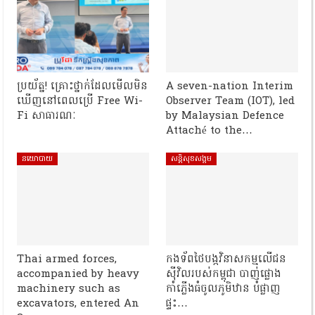
ប្រយ័ត្ន! គ្រោះថ្នាក់ដែលមើលមិន
A seven-nation Interim
ឃើញនៅពេលប្រើ Free Wi-
Observer Team (IOT), led
Fi សាធារណៈ
by Malaysian Defence
Attaché to the…
នយោបាយ
សន្តិសុខសង្គម
Thai armed forces,
កងទ័ពថៃបង្កវិនាសកម្មលើជន
accompanied by heavy
ស៊ីវិលរបស់កម្ពុជា បាញ់ផ្លោង
machinery such as
កាំភ្លើងធំចូលភូមិឋាន បំផ្លាញ
excavators, entered An
ផ្ទះ…