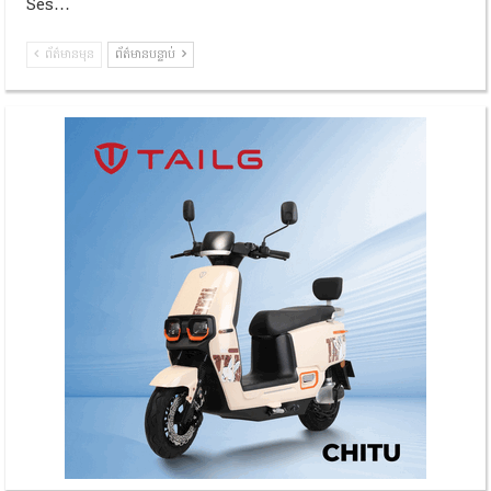
Ses…
ព័ត៌មានមុន
ព័ត៌មានបន្ទាប់