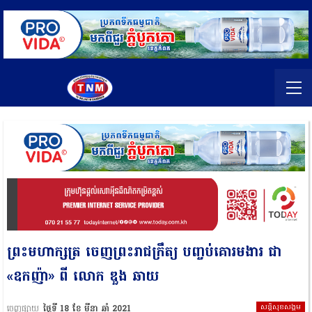
ព្រះមហាក្សត្រ ចេញព្រះរាជក្រឹត្យ បញ្ចប់គោរមងារ ជា
«ឧកញ៉ា» ពី លោក ឌួង ឆាយ
សន្តិសុខសង្គម
ចេញផ្សាយ
ថ្ងៃទី 18 ខែ មីនា ឆ្នាំ 2021