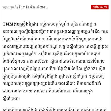
សន្តិសុខសង្គម
ចេញផ្សាយ
ថ្ងៃទី 17 ខែ មីនា ឆ្នាំ 2021
TNM(ខេត្តស្ទឹងត្រែង)
កម្លាំងសមត្ថកិច្ចជំនាញនៃអធិការដ្ឋាន
នគរបាលក្រុងស្ទឹងត្រែងធ្វើការឃាត់ខ្លួនមុខសញ្ញាក្រុមក្មេងទំនើង បាន
ចំនួន3នាក់បន្ថែមទៀត បន្ទាប់ពីមានក្រុមក្មេងទំនើងមួយក្រុមផ្សេង
បានសកម្មភាពដេញកាប់គ្នានៅកណ្ដាលក្រុងស្ទឹងត្រែង បានធ្វើឲ្យបុរស
ម្នាក់បានរងរបួសធ្ងន់។ កម្លាំងសមត្ថកិច្ចអធិការក្រុងចាប់បានក្មេង
ទំនើងចំនួន3នាក់ខាងលើនោះ ស្ថិតនៅតាមទីសាធារណ:នៅចំណុច
មុខសាលាខេត្តស្ទឹងត្រែង កាលពីយប់ថ្ងៃទី15 ខែមីនា ឆ្នាំ2021 ស្ថិត
ក្នុងភូមិត្រពាំងព្រីង សង្កាត់ស្ទឹងត្រែង ក្រុងខេត្តស្ទឹងត្រែង ។ប្រតិបត្តិ
ការក្នុងការចុះបង្ក្រាបក្រុមក្មេងទំនើងខាងលើនេះ គឺមានការដឹកនាំ
ដោយលោក សាយ កុសល អភិបាលនៃគណៈអភិបាលក្រុង
ស្ទឹងត្រែង។
សមត្ថកិច្ចបានឲ្យដឹងថា ក្មេងទំនើងមួយក្រុមដែលសមត្ថកិច្ចចាប់ឃាត់