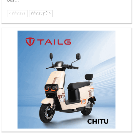
Ses…
ព័ត៌មានមុន
ព័ត៌មានបន្ទាប់