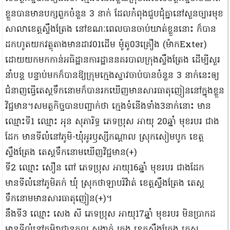
ខ្លួនបានមានបក្សពួកចំនួន 3 នាក់ ដែលកំពុងជួបជុំគ្នានៅសួនច្បារមុខ
សាលាខេត្តស្ទឹងត្រែង នៅខណៈពេលបានចាប់ឃាត់ខ្លួននោះ ក៏បាន
ដកហូតយកវត្ថុតាងមានដាវ01ដើម ម៉ូតូ03គ្រឿង (ម៉ាកExter)
ដោយយកមកកាន់អធិដ្ឋានការដ្ឋាននគរបាលក្រុងស្ទឹងត្រែង ដើម្បីសួរ
នាំបន្ត បន្ទាប់មកក៏បានឱ្យក្រុមក្មេងស្ទាវចាប់បានចំនួន 3 នាក់នេះឲ្យ
ជំនាញធ្វើតេស្តទឹកនោមក៏បានរកឃើញមានសារធាតុញៀននៅក្នុងខ្លួន
វិជ្ជមាន។សមត្ថកិច្ចបានបញ្ជាក់ថា ក្មេងទំនើងទាំង3នាក់នោះ មាន
ឈ្មោះទី1 ឈ្មោះ អុន សុភារិទ្ធ ភេទប្រុស អាយុ 20ឆ្នាំ មុខរបរ ជាង
ដែក មានទីលំនៅភូមិ-ឃុំអូរឫស្សីកណ្ដាល ស្រុកសៀមបូក ខេត្ត
ស្ទឹងត្រែង តេស្តទឹកនោមឃើញវិជ្ជមាន(+)
ទី2 ឈ្មោះ សឿន ពៅ ភេទប្រុស អាយុ16ឆ្នាំ មុខរបរ ជាងដែក
មានទីលំនៅភូមិភក់ ឃុំ ស្រុកថាឡាបរិវ៉ាត់ ខេត្តស្ទឹងត្រែង តេស្ត
ទឹកនោមមានសារធាតុញៀន(+)។
នឹងទី3 ឈ្មោះ សេង សី ភេទប្រុស អាយុ17ឆ្នាំ មុខរបរ មិនប្រាកដ
មានទីលំនៅភូមិរាជានុកូល សង្កាត់ ក្រុង ខេត្តស្ទឹងត្រែង តេស្ត