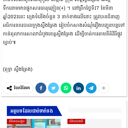
ទឹកនោមមានផ្ទុកសារធាតុញៀន(+) ។ នៅព្រឹកថ្ងៃទី17 ខែមីនា
ឆ្នាំ2021នេះ ក្មេងទំនើងចំនួន 3 នាក់ខាងលើនោះ ត្រូវបានជំនាញ
អធិការនគរបាលក្រុងស្ទឹងត្រែង រៀបចំកសាងសំណុំរឿងបញ្ជូនបន្តទៅ
កាន់តុលាការសាលាដំបូងខេត្តស្ទឹងត្រែង ដើម្បីចាត់ការតាមនីតិវិធីផ្លូវ
ច្បាប់៕
(ពុទ្ធា ស្ទឹងត្រែង)
ចែករំលែក
អត្ថបទដែលជាប់ទាក់ទង
ព័ត៍មានសង្គម
ព័ត៌មានជាតិ