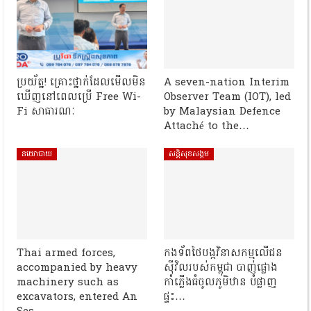
ប្រយ័ត្ន! គ្រោះថ្នាក់ដែលមើលមិន
A seven-nation Interim
ឃើញនៅពេលប្រើ Free Wi-
Observer Team (IOT), led
Fi សាធារណៈ
by Malaysian Defence
Attaché to the…
នយោបាយ
សន្តិសុខសង្គម
Thai armed forces,
កងទ័ពថៃបង្កវិនាសកម្មលើជន
accompanied by heavy
ស៊ីវិលរបស់កម្ពុជា បាញ់ផ្លោង
machinery such as
កាំភ្លើងធំចូលភូមិឋាន បំផ្លាញ
excavators, entered An
ផ្ទះ…