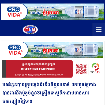
ឃាត់ខ្លួនបានក្រុមក្មេងទំនើងចំនួន3នាក់ ដកហូតវត្ថុតាង
បានដាវនិងម៉ូតូចំនួន3គ្រឿងតេស្តទឹកនោមមានសារ
ធាតុញៀនវិជ្ជមាន