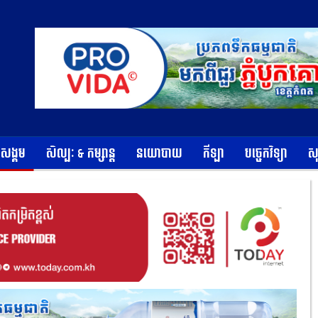
ខសង្គម
សិល្បៈ & កម្សាន្ត
នយោបាយ
កីឡា
បច្ចេកវិទ្យា
ស