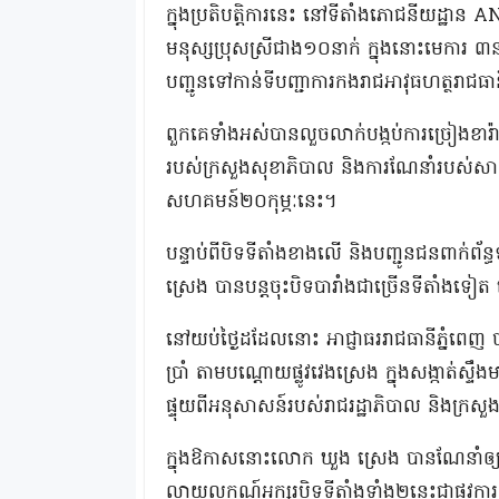
ក្នុងប្រតិបត្តិការនេះ នៅទីតាំងភោជនីយដ្ឋាន A
មនុស្សប្រុសស្រីជាង១០នាក់ ក្នុងនោះមេការ ៣នា
បញ្ជូនទៅកាន់ទីបញ្ជាការកងរាជអាវុធហត្ថរាជធាន
ពួកគេទាំងអស់បានលួចលាក់បង្កប់ការច្រៀងខារ៉ា
របស់ក្រសួងសុខាភិបាល និងការណែនាំរបស់សាលារាជធ
សហគមន៍២០កុម្ភៈនេះ។
បន្ទាប់ពីបិទទីតាំងខាងលើ និងបញ្ជូនជនពាក់ព័ន
ស្រេង បានបន្តចុះបិទបារាំងជាច្រើនទីតាំងទៀត 
នៅយប់ថ្ងៃដដែលនោះ អាជ្ញាធររាជធានីភ្នំពេញ 
ប្រាំ តាមបណ្ដោយផ្លូវវេងស្រេង ក្នុងសង្កាត
ផ្ទុយពីអនុសាសន៍របស់រាជរដ្ឋាភិបាល និងក្រសួង
ក្នុងឱកាសនោះលោក ឃួង ស្រេង បានណែនាំឲ្
លាយលក្ខណ៍អក្សរបិទទីតាំងទាំង២នេះជាផ្លូវការ 