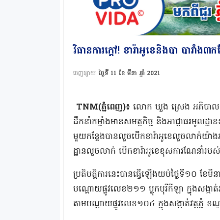
វិធានការក្ដៅ! ខារ៉ាអូខេនិងបា បារាំង៣កន
ចេញផ្សាយ
ថ្ងៃទី 11 ខែ មីនា ឆ្នាំ 2021
TNM(ភ្នំពេញ)៖
លោក ឃួង ស្រេង អភិបាល ន
ដឹកនាំកម្លាំងមានសមត្ថកិច្ច និងអាជ្ញាធរមូលដ្
មួយកន្លែងបានលួចបើកខារ៉ាអូខេលួចលាក់យ៉ាងអ
ដ្ឋានលួចលាក់ បើកខារ៉ាអូខេខុសការណែនាំរបស់
ប្រតិបត្តិការនេះបានធ្វើឡើងយប់ថ្ងៃទី១០ ខ
បណ្តោយផ្លូវលេខ២១១ ប្លុកបុរីកីឡា ក្នុងសង្ក
តាមបណ្តាយផ្លូវលេខ១០៤ ក្នុងសង្កាត់វត្តភ្នំ 