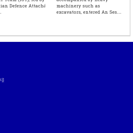
ian Defence Attaché
machinery such as
…
excavators, entered An Ses…
្ត​