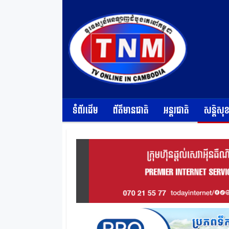
ទំព័រដើម
ព័ត៌មានជាតិ
អន្តរជាតិ
សន្តិសុ