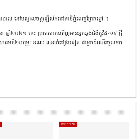
កទៅព្យាបាល នៅមណ្ឌលចត្តាឡីស័ករាជធានីភ្នំពេញព្រែកព្នៅ ។
ឆ្នាំ២០២១ នេះ ប្រកាសរកឃើញមានអ្នកឆ្លងជំងឺកូវីដ-១៩ ថ្មី
ារណ៍សហគមន៍២០កុម្ភៈ ខណៈ ៣នាក់ផ្សេងទៀត ជាអ្នកដំណើរចូលមក
ិ
នយោបាយ