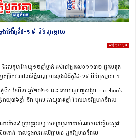
ឆ្លងជំងឺកូវីដ-១៩ ពីឪពុកម្តាយ
សន្តិសុខសង្គម
លកុមារីអាយុ១២ឆ្នាំម្នាក់ រស់នៅផ្ទះលេខ១១៣២ ផ្លូវបេតុង
ឌឫស្សីកែវ រាជធានីភ្នំពេញ បានឆ្លងជំងឺកូវីដ-១៩ ពីឪពុកម្តាយ ។
ថ្ងៃទី៤ ខែមីនា ឆ្នាំ២០២១ នេះ តាមបណ្តាញសង្គម Facebook
្ត្រីអាយុ៣៦ឆ្នាំ និង បុរស អាយុ៣៩ឆ្នាំ ដែលមានវិជ្ជមាននឹងមេ
វេលាម៉ោង៩ ក្រុមគ្រូពេទ្យ បានប្រមូលយកសំណាកទៅធ្វើតេស្ដជា
រី៧នាក់ ជាលទ្ធផលរកឃើញមាន អ្នកវិជ្ជមាននឹងមេ