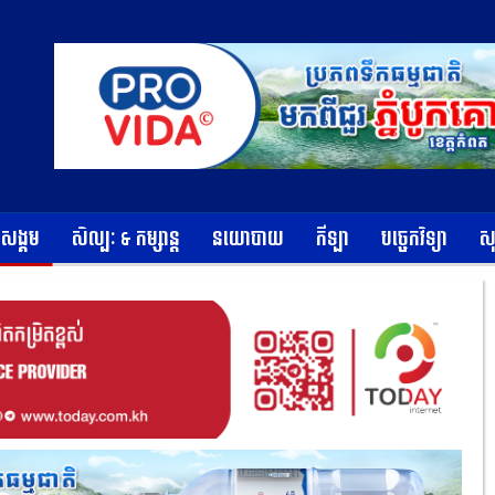
ខសង្គម
សិល្បៈ & កម្សាន្ត
នយោបាយ
កីឡា
បច្ចេកវិទ្យា
ស