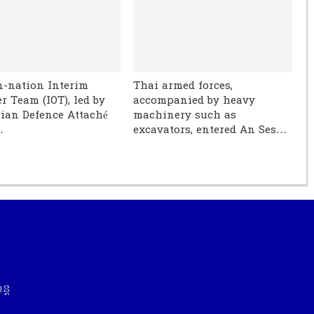
n-nation Interim
Thai armed forces,
r Team (IOT), led by
accompanied by heavy
ian Defence Attaché
machinery such as
…
excavators, entered An Ses…
្ត​