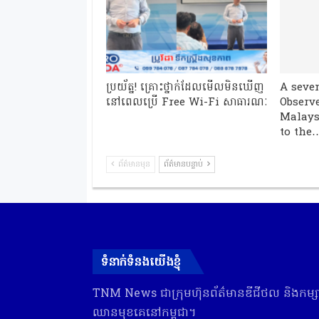
ប្រយ័ត្ន! គ្រោះថ្នាក់ដែលមើលមិនឃើញ
A seve
នៅពេលប្រើ Free Wi-Fi សាធារណៈ
Observe
Malays
to the
ព័ត៌មានមុន
ព័ត៌មានបន្ទាប់
ទំនាក់ទំនងយើងខ្ញុំ
TNM News ជា​ក្រុមហ៊ុន​ព័ត៌មាន​ឌីជីថល និង​កម្សាន
ឈាន​មុខ​គេ​នៅ​កម្ពុជា។