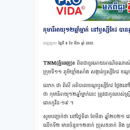
កុមារីអាយុ១២ឆ្នាំម្នាក់ នៅឫស្សីកែវ បាន
ចេញផ្សាយ
ថ្ងៃទី 4 ខែ មីនា ឆ្នាំ 2021
TNM(ភ្នំពេញ)៖
ពិតជាគួរអោយអាណិតណាស់ ដែ
ក្រុមទី១១ ភូមិឃ្លាំងសាំង សង្កាត់ឫស្សីកែវ ខណ្
លោក ជា ពិសី អភិបាលខណ្ឌឫស្សីកែវ ថ្លែងនៅ
ថា កុមារីអាយុ១២ឆ្នាំម្នាក់នេះ ត្រូវជាកូនរបស់ស
រោគកូវីដ-១៩ ។
សូមបញ្ជាក់ថា នៅថ្ងៃទី៣ ខែមីនា ឆ្នាំ២០២១ 
លើកទី២ មានចំនួន១២នាក់ ប្រុស៥នាក់ និង ស្