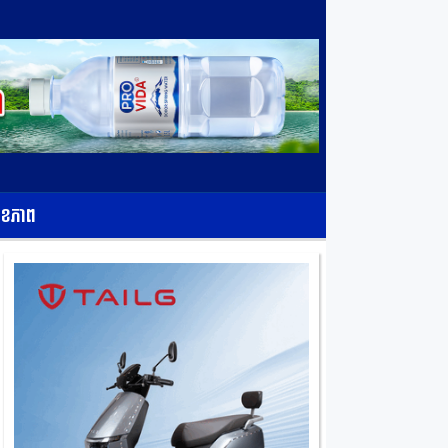
ុខភាព