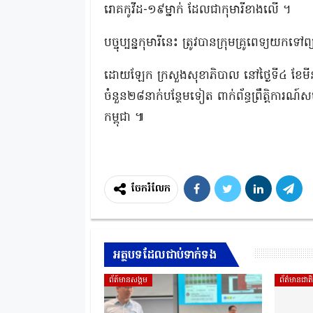
រោគកូវីដ-១៩ម្នាក់ ដែលជាកុមារីខាងលើ ។
បច្ចុប្បន្នកុមារីនេះ ត្រូវបានក្រុមគ្រូពេទ្យយ
ដោយឡែក ក្រសួងសុខាភិបាល នៅថ្ងៃទី៤ ខែមីនា 
ចំនួន២៨នាក់បន្ថែមទៀត ពាក់ព័ន្ធព្រឹត្តិក
កម្ពុជា ៕
ចែករំលែក
អត្ថបទដែលជាប់ទាក់ទង
ព័ត៍មានសង្គម
ព័ត៌មានជាត